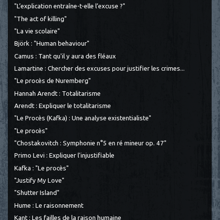
"L’explication entraîne-t-elle l’excuse ?"
"The act of killing"
"La vie scolaire"
Björk : "Human behaviour"
Camus : Tant qu'il y aura des fléaux
Lamartine : Chercher des excuses pour justifier les crimes...
"Le procès de Nuremberg"
Hannah Arendt : Totalitarisme
Arendt : Expliquer le totalitarisme
"Le Procès (Kafka) : Une analyse existentialiste"
"Le procès"
"Chostakovitch : Symphonie n°5 en ré mineur op. 47"
Primo Levi : Expliquer l'injustifiable
Kafka : "Le procès"
"Justify My Love"
"Shutter Island"
Hume : Le raisonnement
Kant : Les failles de la raison humaine