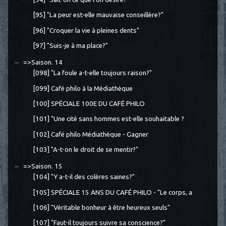
[95] "La peur est-elle mauvaise conseillère?"
[96] "Croquer la vie à pleines dents"
[97] "Suis-je à ma place?"
=>Saison. 14
[098] "La foule a-t-elle toujours raison?"
[099] Café philo à la Médiathèque
[100] SPÉCIALE 100E DU CAFÉ PHILO
[101] "Une cité sans hommes est-elle souhaitable ?
[102] Café philo Médiathèque - Gagner
[103] "A-t-on le droit de se mentir?"
=>Saison. 15
[104] "Y a-t-il des colères saines?"
[105] SPÉCIALE 15 ANS DU CAFÉ PHILO - "Le corps, a
[106] "Véritable bonheur à être heureux seuls"
[107] "Faut-il toujours suivre sa conscience?"