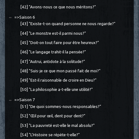
[42] "Avons-nous ce que nous méritons?"
=>Saison 6
[43] "Existe-t-on quand personne ne nous regarde?"
[44] "Le monstre est-il parmi nous?"
[45] "Doit-on tout faire pour être heureux?"
[46] "Le langage trahit-il la pensée?"
[47] "Autrui, antidote à la solitude?"
[48] "Suis-je ce que mon passé fait de moi?"
[49] "Est-il raisonnable de croire en Dieu?"
[50] "La philosophie a-t-elle une utilité?"
=>Saison 7
[51] "De quoi sommes-nous responsables?"
[52] "Œil pour œil, dent pour dent?"
[53] "La pauvreté est-elle le mal absolu?"
[54] "L'Histoire se répète-t-elle?"