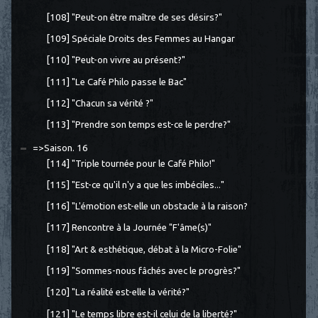
[108] "Peut-on être maître de ses désirs?"
[109] Spéciale Droits des Femmes au Hangar
[110] "Peut-on vivre au présent?"
[111] "Le Café Philo passe le Bac"
[112] "Chacun sa vérité ?"
[113] "Prendre son temps est-ce le perdre?"
=>Saison. 16
[114] "Triple tournée pour le Café Philo!"
[115] "Est-ce qu'il n'y a que les imbéciles..."
[116] "L'émotion est-elle un obstacle à la raison?
[117] Rencontre à la Journée "F'âme(s)"
[118] "Art & esthétique, débat à la Micro-Folie"
[119] "Sommes-nous fâchés avec le progrès?"
[120] "La réalité est-elle la vérité?"
[121] "Le temps libre est-il celui de la liberté?"