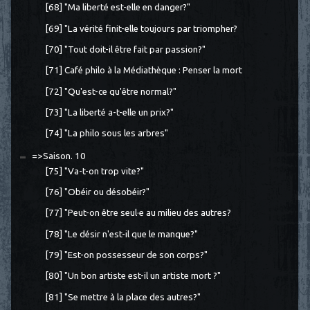
[68] "Ma liberté est-elle en danger?"
[69] "La vérité finit-elle toujours par triompher?
[70] "Tout doit-il être fait par passion?"
[71] Café philo à la Médiathèque : Penser la mort
[72] "Qu'est-ce qu'être normal?"
[73] "La liberté a-t-elle un prix?"
[74] "La philo sous les arbres"
=>Saison. 10
[75] "Va-t-on trop vite?"
[76] "Obéir ou désobéir?"
[77] "Peut-on être seul·e au milieu des autres?
[78] "Le désir n'est-il que le manque?"
[79] "Est-on possesseur de son corps?"
[80] "Un bon artiste est-il un artiste mort ?"
[81] "Se mettre à la place des autres?"