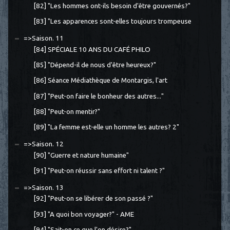
[82] "Les hommes ont-ils besoin d'être gouvernés?"
[83] "Les apparences sont-elles toujours trompeuse
=>Saison. 11
[84] SPÉCIALE 10 ANS DU CAFÉ PHILO
[85] "Dépend-il de nous d'être heureux?"
[86] Séance Médiathèque de Montargis, l'art
[87] "Peut-on faire le bonheur des autres..."
[88] "Peut-on mentir?"
[89] "La femme est-elle un homme les autres? 2"
=>Saison. 12
[90] "Guerre et nature humaine"
[91] "Peut-on réussir sans effort ni talent ?"
=>Saison. 13
[92] "Peut-on se libérer de son passé ?"
[93] "A quoi bon voyager?" - AME
[94] "Sait-on ce que l'on désire?"