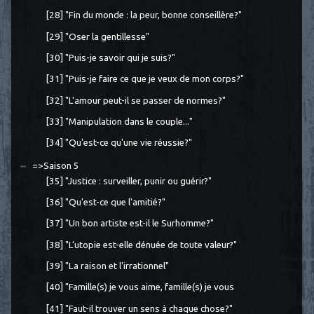
[28] "Fin du monde : la peur, bonne conseillère?"
[29] "Oser la gentillesse"
[30] "Puis-je savoir qui je suis?"
[31] "Puis-je faire ce que je veux de mon corps?"
[32] "L'amour peut-il se passer de normes?"
[33] "Manipulation dans le couple..."
[34] "Qu'est-ce qu'une vie réussie?"
=>Saison 5
[35] "Justice : surveiller, punir ou guérir?"
[36] "Qu'est-ce que l'amitié?"
[37] "Un bon artiste est-il le Surhomme?"
[38] "L’utopie est-elle dénuée de toute valeur?"
[39] "La raison et l'irrationnel"
[40] "Famille(s) je vous aime, famille(s) je vous
[41] "Faut-il trouver un sens à chaque chose?"