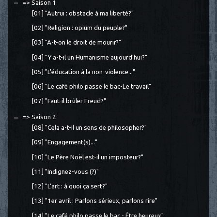
=> Saison 1
[01] "Autrui : obstacle à ma liberté?"
[02] "Religion : opium du peuple?"
[03] "A-t-on le droit de mourir?"
[04] "Y a-t-il un Humanisme aujourd'hui?"
[05] "L'éducation à la non-violence..."
[06] "Le café philo passe le bac-Le travail"
[07] "Faut-il brûler Freud?"
=> Saison 2
[08] "Cela a-t-il un sens de philosopher?"
[09] "Engagement(s)..."
[10] "Le Père Noël est-il un imposteur?"
[11] "Indignez-vous (?)"
[12] "L'art : à quoi ça sert?"
[13] "1er avril : Parlons sérieux, parlons rire"
[14] "Le café philo passe le bac - Être heureux"