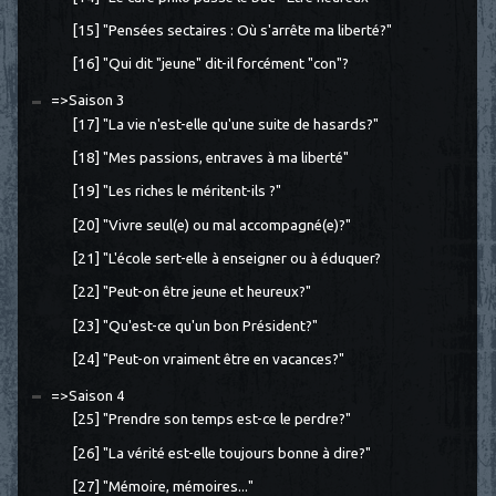
[15] "Pensées sectaires : Où s'arrête ma liberté?"
[16] "Qui dit "jeune" dit-il forcément "con"?
=>Saison 3
[17] "La vie n'est-elle qu'une suite de hasards?"
[18] "Mes passions, entraves à ma liberté"
[19] "Les riches le méritent-ils ?"
[20] "Vivre seul(e) ou mal accompagné(e)?"
[21] "L'école sert-elle à enseigner ou à éduquer?
[22] "Peut-on être jeune et heureux?"
[23] "Qu'est-ce qu'un bon Président?"
[24] "Peut-on vraiment être en vacances?"
=>Saison 4
[25] "Prendre son temps est-ce le perdre?"
[26] "La vérité est-elle toujours bonne à dire?"
[27] "Mémoire, mémoires..."