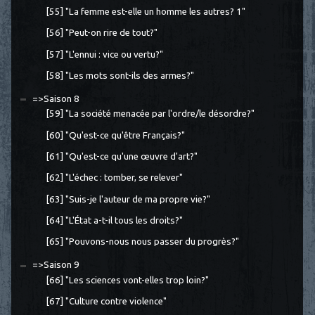
[55] "La femme est-elle un homme les autres? 1"
[56] "Peut-on rire de tout?"
[57] "L'ennui : vice ou vertu?"
[58] "Les mots sont-ils des armes?"
=>Saison 8
[59] "La société menacée par l'ordre/le désordre?"
[60] "Qu'est-ce qu'être Français?"
[61] "Qu'est-ce qu'une œuvre d'art?"
[62] "L'échec : tomber, se relever"
[63] "Suis-je l'auteur de ma propre vie?"
[64] "L'État a-t-il tous les droits?"
[65] "Pouvons-nous nous passer du progrès?"
=>Saison 9
[66] "Les sciences vont-elles trop loin?"
[67] "Culture contre violence"