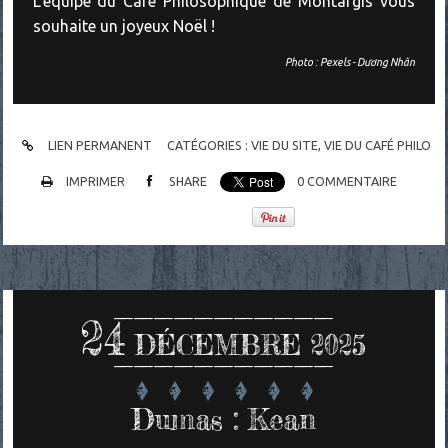
L'équipe du Café Philosophique de Montargis vous
souhaite un joyeux Noël !
Photo : Pexels - Dương Nhân
LIEN PERMANENT
CATÉGORIES :
VIE DU SITE, VIE DU CAFÉ PHILO
IMPRIMER
SHARE
0
COMMENTAIRE
24
DÉCEMBRE 2025
Dumas : Kean