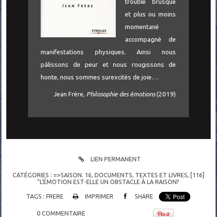
trouble brusque
et plus ou moins
momentané
accompagné de
manifestations physiques. Ainsi nous
pâlissons de peur et nous rougissons de
honte, nous sommes surexcités de joie…
Jean Frère,
Philosophie des émotions
(2019)
LIEN PERMANENT
CATÉGORIES :
=>SAISON. 16
,
DOCUMENTS
,
TEXTES ET LIVRES
,
[116]
"L'ÉMOTION EST-ELLE UN OBSTACLE À LA RAISON?
TAGS :
FRERE
IMPRIMER
SHARE
0
COMMENTAIRE