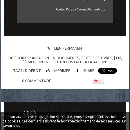
Photo : Pexels - George Sharvashidze
LIEN PERMANENT
CATÉGORIES :
=>SAISON. 16
,
DOCUMENTS
,
TEXTES ET LIVRES
,
[116]
"L'ÉMOTION EST-ELLE UN OBSTACLE À LA RAISON?
TAGS :
DIDEROT
IMPRIMER
SHARE
0
COMMENTAIRE
22
DÉCEMBRE 2025
En poursuivant votre navigation sur ce site, vous acceptez l'utilisation
de cookies. Ces derniers assurent le bon fonctionnement de nos services.
En
savoir plus
.