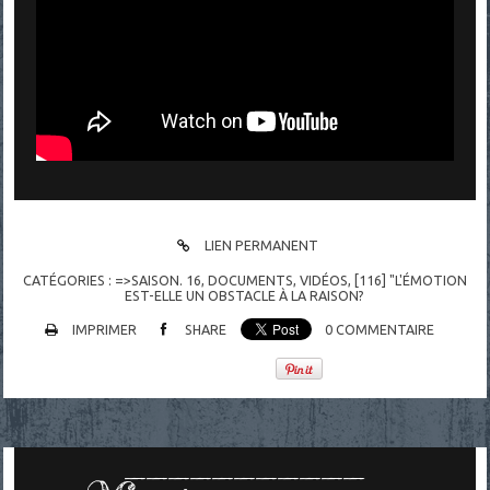
LIEN PERMANENT
CATÉGORIES :
=>SAISON. 16
,
DOCUMENTS
,
VIDÉOS
,
[116] "L'ÉMOTION
EST-ELLE UN OBSTACLE À LA RAISON?
IMPRIMER
SHARE
0
COMMENTAIRE