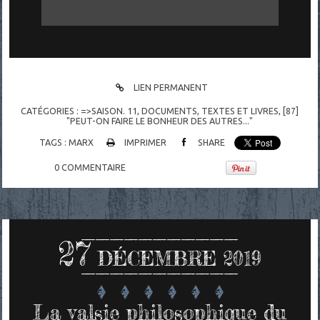
LIEN PERMANENT
CATÉGORIES :
=>SAISON. 11
,
DOCUMENTS
,
TEXTES ET LIVRES
,
[87]
"PEUT-ON FAIRE LE BONHEUR DES AUTRES..."
TAGS :
MARX
IMPRIMER
SHARE
0
COMMENTAIRE
27
DÉCEMBRE 2019
La valsie philosophique du