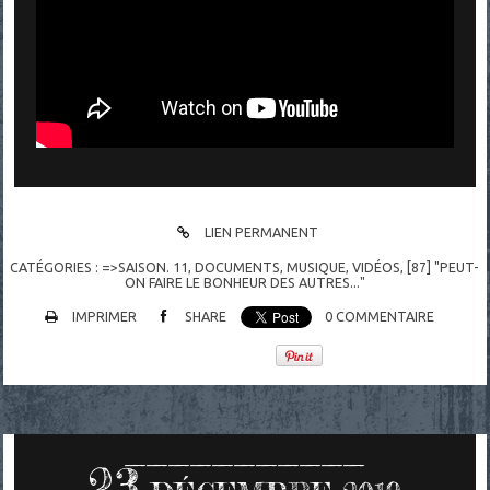
LIEN PERMANENT
CATÉGORIES :
=>SAISON. 11
,
DOCUMENTS
,
MUSIQUE
,
VIDÉOS
,
[87] "PEUT-
ON FAIRE LE BONHEUR DES AUTRES..."
IMPRIMER
SHARE
0
COMMENTAIRE
23