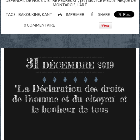
"DÉPEND-IL DE NOUS D'ÊTRE HEUREUX?"
,
[86] SÉANCE MÉDIATHÈQUE DE
MONTARGIS, L'ART
TAGS :
BAKOUKINE
,
KANT
IMPRIMER
SHARE
0
COMMENTAIRE
31
DÉCEMBRE 2019
"La Déclaration des droits
de l'homme et du citoyen" et
le bonheur de tous