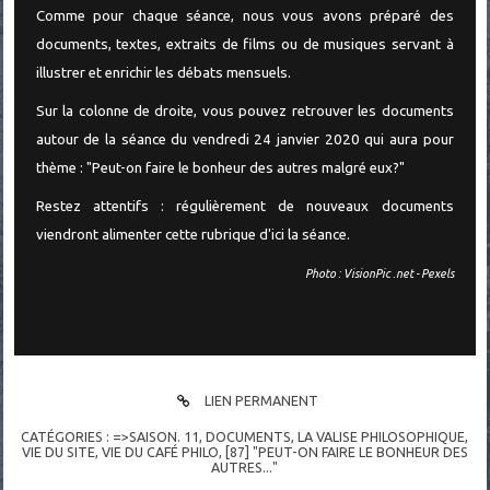
Comme pour chaque séance, nous vous avons préparé des
documents, textes, extraits de films ou de musiques servant à
illustrer et enrichir les débats mensuels.
Sur la colonne de droite, vous pouvez retrouver les documents
autour de la séance du vendredi 24 janvier 2020 qui aura pour
thème : "Peut-on faire le bonheur des autres malgré eux?"
Restez attentifs : régulièrement de nouveaux documents
viendront alimenter cette rubrique d'ici la séance.
Photo : VisionPic .net - Pexels
LIEN PERMANENT
CATÉGORIES :
=>SAISON. 11
,
DOCUMENTS
,
LA VALISE PHILOSOPHIQUE
,
VIE DU SITE, VIE DU CAFÉ PHILO
,
[87] "PEUT-ON FAIRE LE BONHEUR DES
AUTRES..."