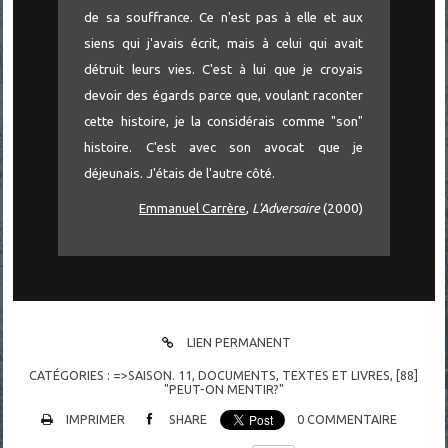
de sa souffrance. Ce n'est pas à elle et aux
siens qui j'avais écrit, mais à celui qui avait
détruit leurs vies. C'est à lui que je croyais
devoir des égards parce que, voulant raconter
cette histoire, je la considérais comme "son"
histoire. C'est avec son avocat que je
déjeunais. J'étais de l'autre côté.
Emmanuel Carrère
,
L'Adversaire
(2000)
LIEN PERMANENT
CATÉGORIES :
=>SAISON. 11
,
DOCUMENTS
,
TEXTES ET LIVRES
,
[88]
"PEUT-ON MENTIR?"
IMPRIMER
SHARE
0
COMMENTAIRE