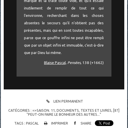
marque et la trace toute vide, et qu’il essaie
inutilement de remplir de tout ce qui
l’environne, recherchant dans les choses
absentes le secours qu’il n’obtient pas des
présentes, mais qui en sont toutes incapables,
parce que ce gouffre infini ne peut être rempli
que par un objet infini et immuable, c’est-à-dire
que par Dieu lui même.
Blaise Pascal,
Pensées,
138 (+1662)
LIEN PERMANENT
CATÉGORIES :
=>SAISON. 11
,
DOCUMENTS
,
TEXTES ET LIVRES
,
[87]
"PEUT-ON FAIRE LE BONHEUR DES AUTRES..."
TAGS :
PASCAL
IMPRIMER
SHARE