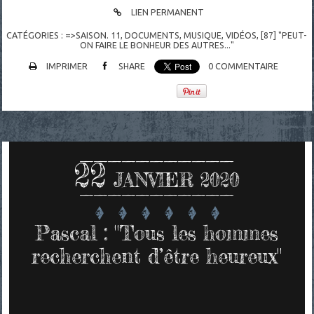
LIEN PERMANENT
CATÉGORIES :
=>SAISON. 11
,
DOCUMENTS
,
MUSIQUE
,
VIDÉOS
,
[87] "PEUT-
ON FAIRE LE BONHEUR DES AUTRES..."
IMPRIMER
SHARE
0
COMMENTAIRE
22
JANVIER 2020
Pascal : "Tous les hommes
recherchent d’être heureux"