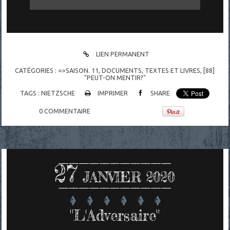
LIEN PERMANENT
CATÉGORIES :
=>SAISON. 11
,
DOCUMENTS
,
TEXTES ET LIVRES
,
[88]
"PEUT-ON MENTIR?"
TAGS :
NIETZSCHE
IMPRIMER
SHARE
0
COMMENTAIRE
27
JANVIER 2020
"L'Adversaire"