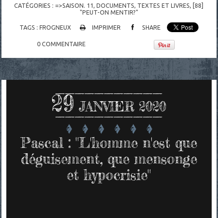
CATÉGORIES :
=>SAISON. 11
,
DOCUMENTS
,
TEXTES ET LIVRES
,
[88]
"PEUT-ON MENTIR?"
TAGS :
FROGNEUX
IMPRIMER
SHARE
0
COMMENTAIRE
29
JANVIER 2020
Pascal : "L'homme n'est que
déguisement, que mensonge
et hypocrisie"