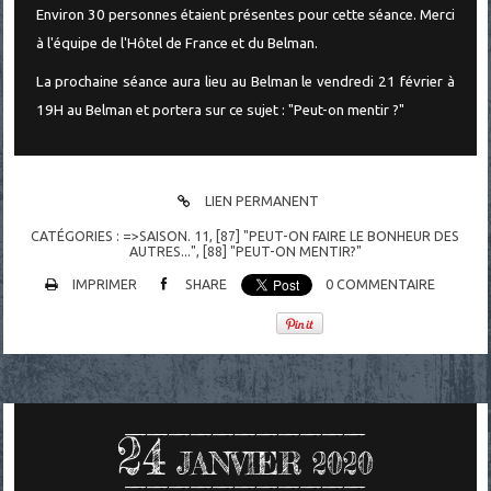
Environ 30 personnes étaient présentes pour cette séance. Merci
à l'équipe de l'Hôtel de France et du Belman.
La prochaine séance aura lieu au Belman le vendredi 21 février à
19H au Belman et portera sur ce sujet : "Peut-on mentir ?"
LIEN PERMANENT
CATÉGORIES :
=>SAISON. 11
,
[87] "PEUT-ON FAIRE LE BONHEUR DES
AUTRES..."
,
[88] "PEUT-ON MENTIR?"
IMPRIMER
SHARE
0
COMMENTAIRE
24
JANVIER 2020