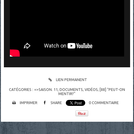
LIEN PERMANENT
CATÉGORIES :
=>SAISON. 11
,
DOCUMENTS
,
VIDÉOS
,
[88] "PEUT-ON
MENTIR?"
IMPRIMER
SHARE
0
COMMENTAIRE