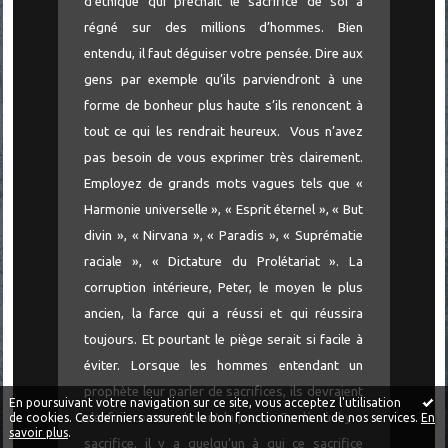
d’éthique qui prêchait le sacrifice de soi a
régné sur des millions d’hommes. Bien
entendu, il faut déguiser votre pensée. Dire aux
gens par exemple qu’ils parviendront à une
forme de bonheur plus haute s’ils renoncent à
tout ce qui les rendrait heureux. Vous n’avez
pas besoin de vous exprimer très clairement.
Employez de grands mots vagues tels que «
Harmonie universelle », « Esprit éternel », « But
divin », « Nirvana », « Paradis », « Suprématie
raciale », « Dictature du Prolétariat ». La
corruption intérieure, Peter, le moyen le plus
ancien, la farce qui a réussi et qui réussira
toujours. Et pourtant le piège serait si facile à
éviter. Lorsque les hommes entendant un
prophète leur parler de sacrifices, ils devraient
En poursuivant votre navigation sur ce site, vous acceptez l'utilisation
s’enfuir comme devant la peste. Car là où il y a
de cookies. Ces derniers assurent le bon fonctionnement de nos services.
En
savoir plus
.
sacrifice, il y a quelqu’un à qui ce sacrifice