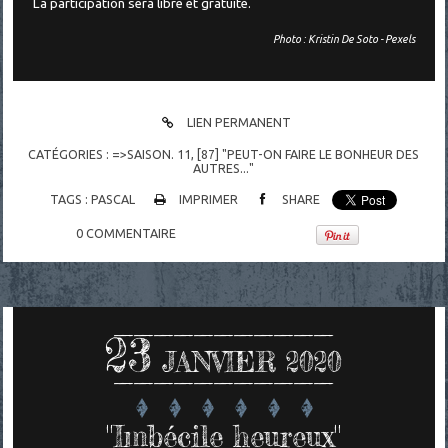
La participation sera libre et gratuite.
Photo : Kristin De Soto - Pexels
LIEN PERMANENT
CATÉGORIES :
=>SAISON. 11
,
[87] "PEUT-ON FAIRE LE BONHEUR DES
AUTRES..."
TAGS :
PASCAL
IMPRIMER
SHARE
0
COMMENTAIRE
23
JANVIER 2020
"Imbécile heureux"