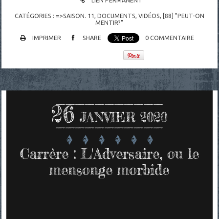
CATÉGORIES :
=>SAISON. 11
,
DOCUMENTS
,
VIDÉOS
,
[88] "PEUT-ON
MENTIR?"
IMPRIMER
SHARE
0
COMMENTAIRE
26
JANVIER 2020
Carrère : L'Adversaire, ou le
mensonge morbide