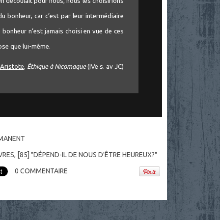
 découlait pour nous, nous les choisirions
u bonheur, car c’est par leur intermédiaire
 bonheur n’est jamais choisi en vue de ces
hose que lui-même.
Aristote
,
Éthique à Nicomaque
(IVe s. av JC)
RMANENT
VRES
,
[85] "DÉPEND-IL DE NOUS D'ÊTRE HEUREUX?"
0
COMMENTAIRE