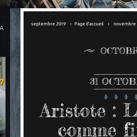
septembre 2019
Page d'accueil
novembre 
LA
OCTOBR
31
OCTOBR
Aristote : 
comme fi