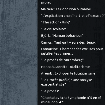
projet
Malraux : La Condition humaine
"L’explication entraîne-t-elle l’excuse ?
"The act of killing"
"La vie scolaire"
Björk : "Human behaviour"
Camus : Tant qu'il y aura des fléaux
Lamartine : Chercher des excuses pour
justifier les crimes...
"Le procès de Nuremberg"
Hannah Arendt : Totalitarisme
Arendt : Expliquer le totalitarisme
"Le Procès (Kafka) : Une analyse
existentialiste"
"Le procès"
"Chostakovitch : Symphonie n°5 en ré
mineur op. 47"