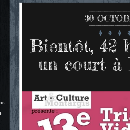
30
OCTOB
Bientôt, 42 
un court à
ton
t