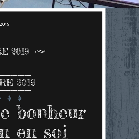
2019
E 2019
E 2019
Le bonheur
n en soi