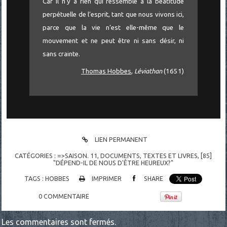
Car il n’y a rien qui ressemble à la béatitude
perpétuelle de l’esprit, tant que nous vivons ici,
parce que la vie n’est elle-même que le
mouvement et ne peut être ni sans désir, ni
sans crainte.
Thomas Hobbes
,
Léviathan
(1651)
LIEN PERMANENT
CATÉGORIES :
=>SAISON. 11
,
DOCUMENTS
,
TEXTES ET LIVRES
,
[85]
"DÉPEND-IL DE NOUS D'ÊTRE HEUREUX?"
TAGS :
HOBBES
IMPRIMER
SHARE
0
COMMENTAIRE
Les commentaires sont fermés.