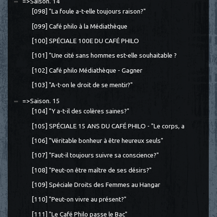
=>Saison. 14
[098] "La foule a-t-elle toujours raison?"
[099] Café philo à la Médiathèque
[100] SPÉCIALE 100E DU CAFÉ PHILO
[101] "Une cité sans hommes est-elle souhaitable ?
[102] Café philo Médiathèque - Gagner
[103] "A-t-on le droit de se mentir?"
=>Saison. 15
[104] "Y a-t-il des colères saines?"
[105] SPÉCIALE 15 ANS DU CAFÉ PHILO - "Le corps, a
[106] "Véritable bonheur à être heureux seuls"
[107] "Faut-il toujours suivre sa conscience?"
[108] "Peut-on être maître de ses désirs?"
[109] Spéciale Droits des Femmes au Hangar
[110] "Peut-on vivre au présent?"
[111] "Le Café Philo passe le Bac"