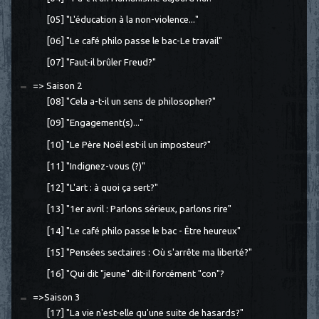
[05] "L'éducation à la non-violence..."
[06] "Le café philo passe le bac-Le travail"
[07] "Faut-il brûler Freud?"
=> Saison 2
[08] "Cela a-t-il un sens de philosopher?"
[09] "Engagement(s)..."
[10] "Le Père Noël est-il un imposteur?"
[11] "Indignez-vous (?)"
[12] "L'art : à quoi ça sert?"
[13] "1er avril : Parlons sérieux, parlons rire"
[14] "Le café philo passe le bac - Être heureux"
[15] "Pensées sectaires : Où s'arrête ma liberté?"
[16] "Qui dit "jeune" dit-il forcément "con"?
=>Saison 3
[17] "La vie n'est-elle qu'une suite de hasards?"