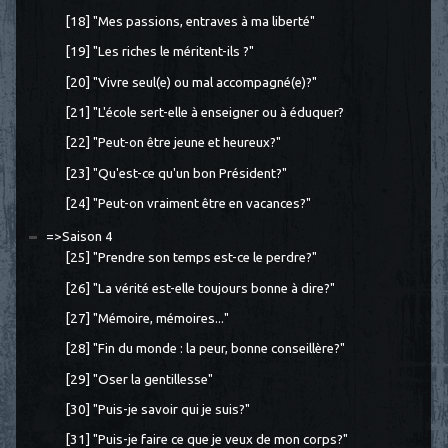
[18] "Mes passions, entraves à ma liberté"
[19] "Les riches le méritent-ils ?"
[20] "Vivre seul(e) ou mal accompagné(e)?"
[21] "L'école sert-elle à enseigner ou à éduquer?
[22] "Peut-on être jeune et heureux?"
[23] "Qu'est-ce qu'un bon Président?"
[24] "Peut-on vraiment être en vacances?"
=>Saison 4
[25] "Prendre son temps est-ce le perdre?"
[26] "La vérité est-elle toujours bonne à dire?"
[27] "Mémoire, mémoires..."
[28] "Fin du monde : la peur, bonne conseillère?"
[29] "Oser la gentillesse"
[30] "Puis-je savoir qui je suis?"
[31] "Puis-je faire ce que je veux de mon corps?"