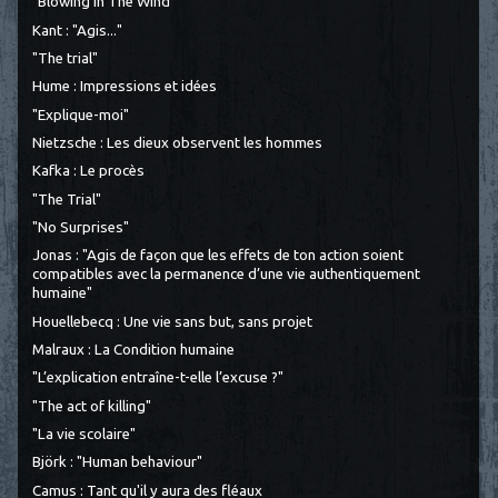
"Blowing In The Wind"
Kant : "Agis..."
"The trial"
Hume : Impressions et idées
"Explique-moi"
Nietzsche : Les dieux observent les hommes
Kafka : Le procès
"The Trial"
"No Surprises"
Jonas : "Agis de façon que les effets de ton action soient
compatibles avec la permanence d’une vie authentiquement
humaine"
Houellebecq : Une vie sans but, sans projet
Malraux : La Condition humaine
"L’explication entraîne-t-elle l’excuse ?"
"The act of killing"
"La vie scolaire"
Björk : "Human behaviour"
Camus : Tant qu'il y aura des fléaux