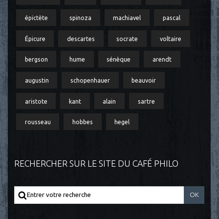
épictète
spinoza
machiavel
pascal
Épicure
descartes
socrate
voltaire
bergson
hume
sénèque
arendt
augustin
schopenhauer
beauvoir
aristote
kant
alain
sartre
rousseau
hobbes
hegel
RECHERCHER SUR LE SITE DU CAFÉ PHILO