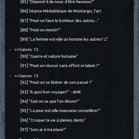
[85] "Dépend-il de nous d'être heureux?"
[86] Séance Médiathèque de Montargis, l'art
[87] "Peut-on faire le bonheur des autres..."
[88] "Peut-on mentir?"
[89] "La femme est-elle un homme les autres? 2"
=>Saison. 12
[90] "Guerre et nature humaine"
[91] "Peut-on réussir sans effort ni talent ?"
=>Saison. 13
[92] "Peut-on se libérer de son passé ?"
[93] "A quoi bon voyager?" - AME
[94] "Sait-on ce que l'on désire?"
[95] "La peur est-elle mauvaise conseillère?"
[96] "Croquer la vie à pleines dents"
[97] "Suis-je à ma place?"