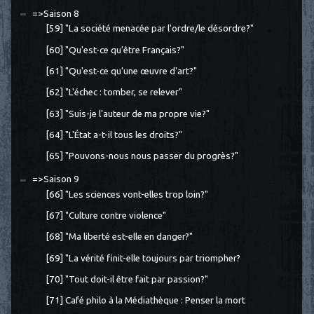
=>Saison 8
[59] "La société menacée par l'ordre/le désordre?"
[60] "Qu'est-ce qu'être Français?"
[61] "Qu'est-ce qu'une œuvre d'art?"
[62] "L'échec : tomber, se relever"
[63] "Suis-je l'auteur de ma propre vie?"
[64] "L'État a-t-il tous les droits?"
[65] "Pouvons-nous nous passer du progrès?"
=>Saison 9
[66] "Les sciences vont-elles trop loin?"
[67] "Culture contre violence"
[68] "Ma liberté est-elle en danger?"
[69] "La vérité finit-elle toujours par triompher?
[70] "Tout doit-il être fait par passion?"
[71] Café philo à la Médiathèque : Penser la mort