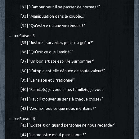
[32] "L'amour peut-il se passer de normes?"
[33] "Manipulation dans le couple..."
[34] "Qu'est-ce qu'une vie réussie?"
=>Saison 5
[35] "Justice : surveiller, punir ou guérir?"
[36] "Qu'est-ce que l'amitié?"
[37] "Un bon artiste est-il le Surhomme?"
[38] "L’utopie est-elle dénuée de toute valeur?"
[39] "La raison et l'irrationnel"
[40] "Famille(s) je vous aime, famille(s) je vous
[41] "Faut-il trouver un sens à chaque chose?"
[42] "Avons-nous ce que nous méritons?"
=>Saison 6
[43] "Existe-t-on quand personne ne nous regarde?"
[44] "Le monstre est-il parmi nous?"