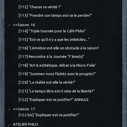
[112] "Chacun sa vérité ?"
[113] "Prendre son temps est-ce le perdre?"
=>Saison. 16
[114] "Triple tournée pour le Café Philo!"
[115] "Est-ce qu'il n'y a que les imbéciles..."
[116] "L'émotion est-elle un obstacle à la raison?
[117] Rencontre à la Journée "F'âme(s)"
[118] "Art & esthétique, débat à la Micro-Folie"
[119] "Sommes-nous fâchés avec le progrès?"
[120] "La réalité est-elle la vérité?"
[121] "Le temps libre est-il celui de la liberté?"
[122] "Expliquer est-ce justifier?" ANNULE
=>Saison. 17
[122 bis] "Expliquer est-ce justifier?"
ATELIER PHILO