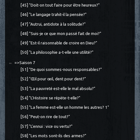
[45] "Doit-on tout faire pour être heureux?"
[46] "Le langage trahit-il la pensée?"
[47] "Autrui, antidote à la solitude?"
[48] "Suis-je ce que mon passé fait de moi?"
[49] "Est-il raisonnable de croire en Dieu?"
[50] "La philosophie a-t-elle une utilité?"
=>Saison 7
[51] "De quoi sommes-nous responsables?"
[52] "Œil pour œil, dent pour dent?"
[53] "La pauvreté est-elle le mal absolu?"
[54] "L'Histoire se répète-t-elle?"
[55] "La femme est-elle un homme les autres? 1"
[56] "Peut-on rire de tout?"
[57] "L'ennui : vice ou vertu?"
[58] "Les mots sont-ils des armes?"