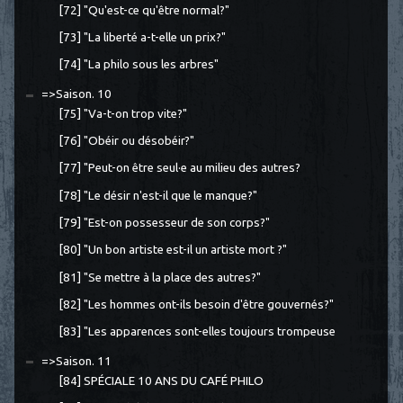
[72] "Qu'est-ce qu'être normal?"
[73] "La liberté a-t-elle un prix?"
[74] "La philo sous les arbres"
=>Saison. 10
[75] "Va-t-on trop vite?"
[76] "Obéir ou désobéir?"
[77] "Peut-on être seul·e au milieu des autres?
[78] "Le désir n'est-il que le manque?"
[79] "Est-on possesseur de son corps?"
[80] "Un bon artiste est-il un artiste mort ?"
[81] "Se mettre à la place des autres?"
[82] "Les hommes ont-ils besoin d'être gouvernés?"
[83] "Les apparences sont-elles toujours trompeuse
=>Saison. 11
[84] SPÉCIALE 10 ANS DU CAFÉ PHILO