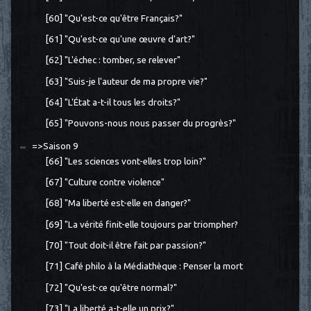
[60] "Qu'est-ce qu'être Français?"
[61] "Qu'est-ce qu'une œuvre d'art?"
[62] "L'échec : tomber, se relever"
[63] "Suis-je l'auteur de ma propre vie?"
[64] "L'État a-t-il tous les droits?"
[65] "Pouvons-nous nous passer du progrès?"
=>Saison 9
[66] "Les sciences vont-elles trop loin?"
[67] "Culture contre violence"
[68] "Ma liberté est-elle en danger?"
[69] "La vérité finit-elle toujours par triompher?
[70] "Tout doit-il être fait par passion?"
[71] Café philo à la Médiathèque : Penser la mort
[72] "Qu'est-ce qu'être normal?"
[73] "La liberté a-t-elle un prix?"