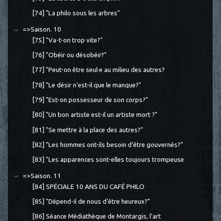
[74] "La philo sous les arbres"
=>Saison. 10
[75] "Va-t-on trop vite?"
[76] "Obéir ou désobéir?"
[77] "Peut-on être seul·e au milieu des autres?
[78] "Le désir n'est-il que le manque?"
[79] "Est-on possesseur de son corps?"
[80] "Un bon artiste est-il un artiste mort ?"
[81] "Se mettre à la place des autres?"
[82] "Les hommes ont-ils besoin d'être gouvernés?"
[83] "Les apparences sont-elles toujours trompeuse
=>Saison. 11
[84] SPÉCIALE 10 ANS DU CAFÉ PHILO
[85] "Dépend-il de nous d'être heureux?"
[86] Séance Médiathèque de Montargis, l'art