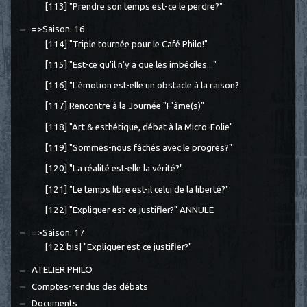
[113] "Prendre son temps est-ce le perdre?"
=>Saison. 16
[114] "Triple tournée pour le Café Philo!"
[115] "Est-ce qu'il n'y a que les imbéciles..."
[116] "L'émotion est-elle un obstacle à la raison?
[117] Rencontre à la Journée "F'âme(s)"
[118] "Art & esthétique, débat à la Micro-Folie"
[119] "Sommes-nous fâchés avec le progrès?"
[120] "La réalité est-elle la vérité?"
[121] "Le temps libre est-il celui de la liberté?"
[122] "Expliquer est-ce justifier?" ANNULE
=>Saison. 17
[122 bis] "Expliquer est-ce justifier?"
ATELIER PHILO
Comptes-rendus des débats
Documents