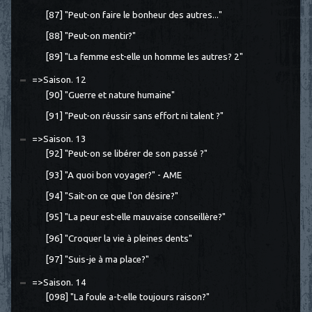
[87] "Peut-on faire le bonheur des autres..."
[88] "Peut-on mentir?"
[89] "La femme est-elle un homme les autres? 2"
=>Saison. 12
[90] "Guerre et nature humaine"
[91] "Peut-on réussir sans effort ni talent ?"
=>Saison. 13
[92] "Peut-on se libérer de son passé ?"
[93] "A quoi bon voyager?" - AME
[94] "Sait-on ce que l'on désire?"
[95] "La peur est-elle mauvaise conseillère?"
[96] "Croquer la vie à pleines dents"
[97] "Suis-je à ma place?"
=>Saison. 14
[098] "La foule a-t-elle toujours raison?"