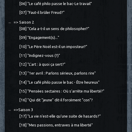
[06] "Le café philo passe le bac-Le travail"
[07] "Faut-il brûler Freud?"
=> Saison 2
[08] "Cela a-t-il un sens de philosopher?"
[09] "Engagement(s)..."
[10] "Le Père Noël est-il un imposteur?"
[11] "Indignez-vous (?)"
[12] "L'art : à quoi ça sert?"
[13] "1er avril : Parlons sérieux, parlons rire"
[14] "Le café philo passe le bac - Être heureux"
[15] "Pensées sectaires : Où s'arrête ma liberté?"
[16] "Qui dit "jeune" dit-il forcément "con"?
=>Saison 3
[17] "La vie n'est-elle qu'une suite de hasards?"
[18] "Mes passions, entraves à ma liberté"