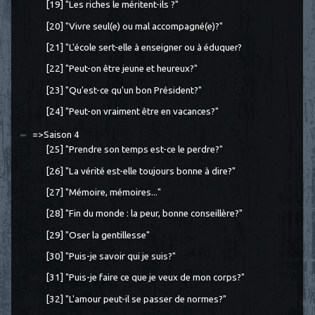
[19] "Les riches le méritent-ils ?"
[20] "Vivre seul(e) ou mal accompagné(e)?"
[21] "L'école sert-elle à enseigner ou à éduquer?
[22] "Peut-on être jeune et heureux?"
[23] "Qu'est-ce qu'un bon Président?"
[24] "Peut-on vraiment être en vacances?"
=>Saison 4
[25] "Prendre son temps est-ce le perdre?"
[26] "La vérité est-elle toujours bonne à dire?"
[27] "Mémoire, mémoires..."
[28] "Fin du monde : la peur, bonne conseillère?"
[29] "Oser la gentillesse"
[30] "Puis-je savoir qui je suis?"
[31] "Puis-je faire ce que je veux de mon corps?"
[32] "L'amour peut-il se passer de normes?"