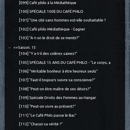
[099] Café philo à la Médiathèque
[100] SPÉCIALE 100E DU CAFÉ PHILO
[101] "Une cité sans hommes est-elle souhaitable ?
[102] Café philo Médiathèque - Gagner
[103] "A-t-on le droit de se mentir?"
=>Saison. 15
[104] "Y a-t-il des colères saines?"
[105] SPÉCIALE 15 ANS DU CAFÉ PHILO - "Le corps, a
[106] "Véritable bonheur à être heureux seuls"
[107] "Faut-il toujours suivre sa conscience?"
[108] "Peut-on être maître de ses désirs?"
[109] Spéciale Droits des Femmes au Hangar
[110] "Peut-on vivre au présent?"
[111] "Le Café Philo passe le Bac"
[112] "Chacun sa vérité ?"