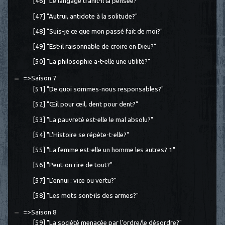
[46] "Le langage trahit-il la pensée?"
[47] "Autrui, antidote à la solitude?"
[48] "Suis-je ce que mon passé fait de moi?"
[49] "Est-il raisonnable de croire en Dieu?"
[50] "La philosophie a-t-elle une utilité?"
=>Saison 7
[51] "De quoi sommes-nous responsables?"
[52] "Œil pour œil, dent pour dent?"
[53] "La pauvreté est-elle le mal absolu?"
[54] "L'Histoire se répète-t-elle?"
[55] "La femme est-elle un homme les autres? 1"
[56] "Peut-on rire de tout?"
[57] "L'ennui : vice ou vertu?"
[58] "Les mots sont-ils des armes?"
=>Saison 8
[59] "La société menacée par l'ordre/le désordre?"