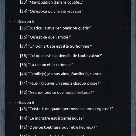
[33] "Manipulation dans le couple..."
[34] "Qu'est-ce qu'une vie réussie?"
=>Saison 5
[35] "Justice : surveiller, punir ou guérir?"
[36] "Qu'est-ce que l'amitié?"
[37] "Un bon artiste est-il le Surhomme?"
[38] "L’utopie est-elle dénuée de toute valeur?"
[39] "La raison et l'irrationnel"
[40] "Famille(s) je vous aime, famille(s) je vous
[41] "Faut-il trouver un sens à chaque chose?"
[42] "Avons-nous ce que nous méritons?"
=>Saison 6
[43] "Existe-t-on quand personne ne nous regarde?"
[44] "Le monstre est-il parmi nous?"
[45] "Doit-on tout faire pour être heureux?"