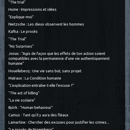
"The trial"
Hume : Impressions et idées
"Explique-moi"
Nietzsche : Les dieux observent les hommes
Kafka : Le procès
"The Trial"
"No Surprises"
Jonas : "Agis de façon que les effets de ton action soient
compatibles avec la permanence d’une vie authentiquement
humaine"
Houellebecq : Une vie sans but, sans projet
Malraux : La Condition humaine
"L’explication entraîne-t-elle l’excuse ?"
"The act of killing"
"La vie scolaire"
Björk : "Human behaviour"
Camus : Tant qu'il y aura des fléaux
Lamartine : Chercher des excuses pour justifier les crimes...
"Le procès de Nuremberg"