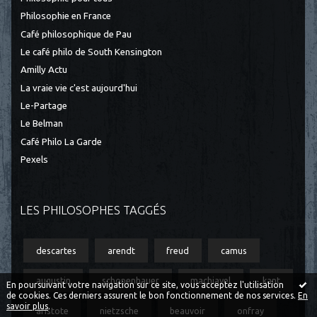
Philosophie en France
Café philosophique de Pau
Le café philo de South Kensington
Amilly Actu
La vraie vie c'est aujourd'hui
Le-Partage
Le Belman
Café Philo La Garde
Pexels
LES PHILOSOPHES TAGGÉS
descartes
arendt
freud
camus
augustin
schopenhauer
machiavel
kant
En poursuivant votre navigation sur ce site, vous acceptez l'utilisation
de cookies. Ces derniers assurent le bon fonctionnement de nos services.
En
savoir plus
.
aristote
nietzsche
beauvoir
onfray