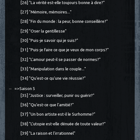
[26] "La vérité est-elle toujours bonne à dire?"
[27] "Mémoire, mémoires..."
[28] "Fin du monde : la peur, bonne conseillère?"
[29] "Oser la gentillesse"
[30] "Puis-je savoir qui je suis?"
[31] "Puis-je faire ce que je veux de mon corps?"
[32] "L'amour peut-il se passer de normes?"
[33] "Manipulation dans le couple..."
[34] "Qu'est-ce qu'une vie réussie?"
=>Saison 5
[35] "Justice : surveiller, punir ou guérir?"
[36] "Qu'est-ce que l'amitié?"
[37] "Un bon artiste est-il le Surhomme?"
[38] "L’utopie est-elle dénuée de toute valeur?"
[39] "La raison et l'irrationnel"