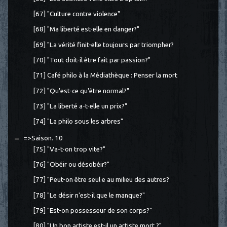
[67] "Culture contre violence"
[68] "Ma liberté est-elle en danger?"
[69] "La vérité finit-elle toujours par triompher?
[70] "Tout doit-il être fait par passion?"
[71] Café philo à la Médiathèque : Penser la mort
[72] "Qu'est-ce qu'être normal?"
[73] "La liberté a-t-elle un prix?"
[74] "La philo sous les arbres"
=>Saison. 10
[75] "Va-t-on trop vite?"
[76] "Obéir ou désobéir?"
[77] "Peut-on être seul·e au milieu des autres?
[78] "Le désir n'est-il que le manque?"
[79] "Est-on possesseur de son corps?"
[80] "Un bon artiste est-il un artiste mort ?"