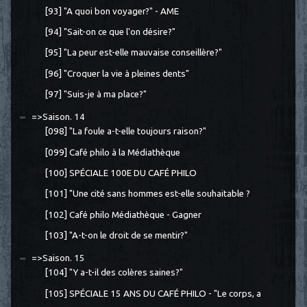
[93] "A quoi bon voyager?" - AME
[94] "Sait-on ce que l'on désire?"
[95] "La peur est-elle mauvaise conseillère?"
[96] "Croquer la vie à pleines dents"
[97] "Suis-je à ma place?"
=>Saison. 14
[098] "La foule a-t-elle toujours raison?"
[099] Café philo à la Médiathèque
[100] SPÉCIALE 100E DU CAFÉ PHILO
[101] "Une cité sans hommes est-elle souhaitable ?
[102] Café philo Médiathèque - Gagner
[103] "A-t-on le droit de se mentir?"
=>Saison. 15
[104] "Y a-t-il des colères saines?"
[105] SPÉCIALE 15 ANS DU CAFÉ PHILO - "Le corps, a