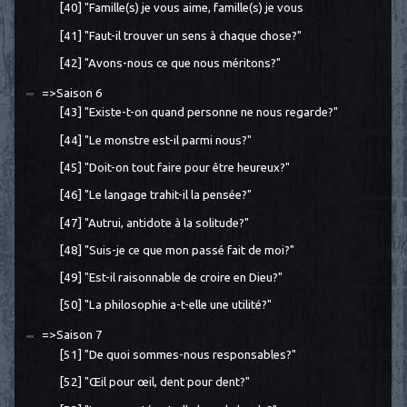
[40] "Famille(s) je vous aime, famille(s) je vous
[41] "Faut-il trouver un sens à chaque chose?"
[42] "Avons-nous ce que nous méritons?"
=>Saison 6
[43] "Existe-t-on quand personne ne nous regarde?"
[44] "Le monstre est-il parmi nous?"
[45] "Doit-on tout faire pour être heureux?"
[46] "Le langage trahit-il la pensée?"
[47] "Autrui, antidote à la solitude?"
[48] "Suis-je ce que mon passé fait de moi?"
[49] "Est-il raisonnable de croire en Dieu?"
[50] "La philosophie a-t-elle une utilité?"
=>Saison 7
[51] "De quoi sommes-nous responsables?"
[52] "Œil pour œil, dent pour dent?"