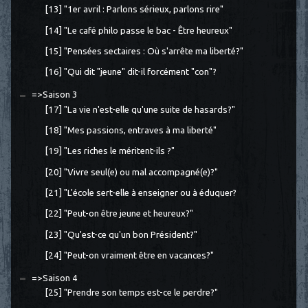
[13] "1er avril : Parlons sérieux, parlons rire"
[14] "Le café philo passe le bac - Être heureux"
[15] "Pensées sectaires : Où s'arrête ma liberté?"
[16] "Qui dit "jeune" dit-il forcément "con"?
=>Saison 3
[17] "La vie n'est-elle qu'une suite de hasards?"
[18] "Mes passions, entraves à ma liberté"
[19] "Les riches le méritent-ils ?"
[20] "Vivre seul(e) ou mal accompagné(e)?"
[21] "L'école sert-elle à enseigner ou à éduquer?
[22] "Peut-on être jeune et heureux?"
[23] "Qu'est-ce qu'un bon Président?"
[24] "Peut-on vraiment être en vacances?"
=>Saison 4
[25] "Prendre son temps est-ce le perdre?"