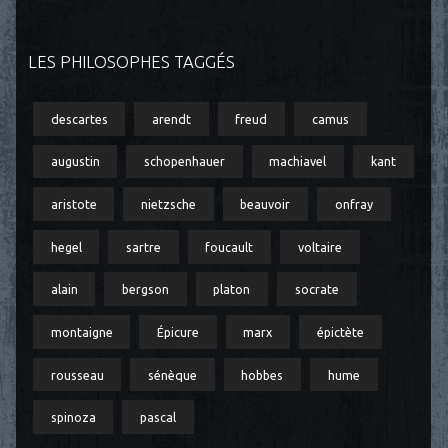
LES PHILOSOPHES TAGGÉS
descartes
arendt
freud
camus
augustin
schopenhauer
machiavel
kant
aristote
nietzsche
beauvoir
onfray
hegel
sartre
foucault
voltaire
alain
bergson
platon
socrate
montaigne
Épicure
marx
épictète
rousseau
sénèque
hobbes
hume
spinoza
pascal