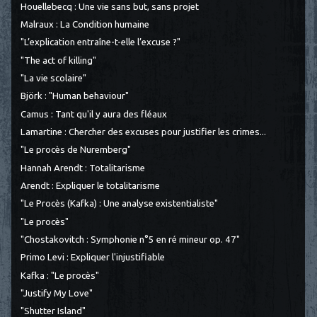
Houellebecq : Une vie sans but, sans projet
Malraux : La Condition humaine
"L’explication entraîne-t-elle l’excuse ?"
"The act of killing"
"La vie scolaire"
Björk : "Human behaviour"
Camus : Tant qu'il y aura des fléaux
Lamartine : Chercher des excuses pour justifier les crimes...
"Le procès de Nuremberg"
Hannah Arendt : Totalitarisme
Arendt : Expliquer le totalitarisme
"Le Procès (Kafka) : Une analyse existentialiste"
"Le procès"
"Chostakovitch : Symphonie n°5 en ré mineur op. 47"
Primo Levi : Expliquer l'injustifiable
Kafka : "Le procès"
"Justify My Love"
"Shutter Island"