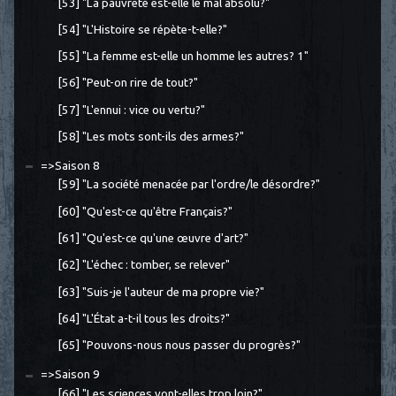
[53] "La pauvreté est-elle le mal absolu?"
[54] "L'Histoire se répète-t-elle?"
[55] "La femme est-elle un homme les autres? 1"
[56] "Peut-on rire de tout?"
[57] "L'ennui : vice ou vertu?"
[58] "Les mots sont-ils des armes?"
=>Saison 8
[59] "La société menacée par l'ordre/le désordre?"
[60] "Qu'est-ce qu'être Français?"
[61] "Qu'est-ce qu'une œuvre d'art?"
[62] "L'échec : tomber, se relever"
[63] "Suis-je l'auteur de ma propre vie?"
[64] "L'État a-t-il tous les droits?"
[65] "Pouvons-nous nous passer du progrès?"
=>Saison 9
[66] "Les sciences vont-elles trop loin?"