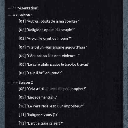
" Présentation"
=> Saison 1
[01] "Autrui : obstacle à ma liberté?"
[02] "Religion : opium du peuple?"
[03] "A-t-on le droit de mourir?"
[04] "Y a-t-il un Humanisme aujourd'hui?"
[05] "L'éducation à la non-violence..."
[06] "Le café philo passe le bac-Le travail"
[07] "Faut-il brûler Freud?"
=> Saison 2
[08] "Cela a-t-il un sens de philosopher?"
[09] "Engagement(s)..."
[10] "Le Père Noël est-il un imposteur?"
[11] "Indignez-vous (?)"
[12] "L'art : à quoi ça sert?"