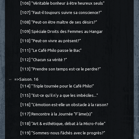
[106] "Véritable bonheur à être heureux seuls"
[107] "Faut-il toujours suivre sa conscience?"
[108] "Peut-on être maître de ses désirs?"
[109] Spéciale Droits des Femmes au Hangar
[110] "Peut-on vivre au présent?"
[111] "Le Café Philo passe le Bac"
[112] "Chacun sa vérité ?"
[113] "Prendre son temps est-ce le perdre?"
=>Saison. 16
[114] "Triple tournée pour le Café Philo!"
[115] "Est-ce qu'il n'y a que les imbéciles..."
[116] "L'émotion est-elle un obstacle à la raison?
[117] Rencontre à la Journée "F'âme(s)"
[118] "Art & esthétique, débat à la Micro-Folie"
[119] "Sommes-nous fâchés avec le progrès?"