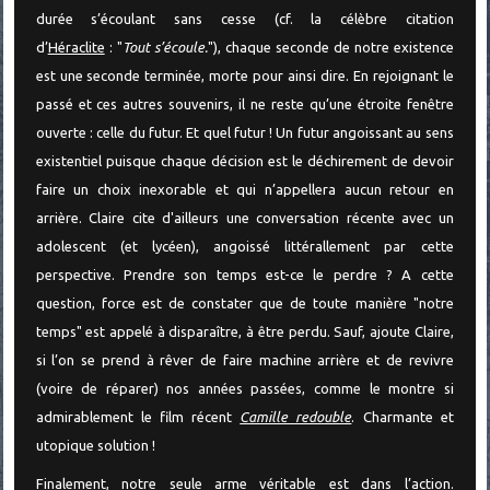
durée s’écoulant sans cesse (cf. la célèbre citation
d’
Héraclite
: "
Tout s’écoule.
"), chaque seconde de notre existence
est une seconde terminée, morte pour ainsi dire. En rejoignant le
passé et ces autres souvenirs, il ne reste qu’une étroite fenêtre
ouverte : celle du futur. Et quel futur ! Un futur angoissant au sens
existentiel puisque chaque décision est le déchirement de devoir
faire un choix inexorable et qui n’appellera aucun retour en
arrière. Claire cite d'ailleurs une conversation récente avec un
adolescent (et lycéen), angoissé littérallement par cette
perspective. Prendre son temps est-ce le perdre ? A cette
question, force est de constater que de toute manière "notre
temps" est appelé à disparaître, à être perdu. Sauf, ajoute Claire,
si l’on se prend à rêver de faire machine arrière et de revivre
(voire de réparer) nos années passées, comme le montre si
admirablement le film récent
Camille redouble
. Charmante et
utopique solution !
Finalement, notre seule arme véritable est dans l’action.