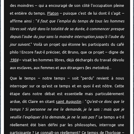
des moindres – qui a encouragé de son côté l’occupation pleine
et entière du temps.
Platon
– puisque c’est de lui dont il s’agit –
affirme ainsi : "
Il faut que l'emploi du temps de tous les hommes
libres soit réglé dans la totalité de sa durée, à commencer presque
depuis l'aube du jour sans la moindre interruption jusqu'à l'aube du
jour suivant.
" Voilà un projet qui étonne les participants du café
philo ! Encore faut-il préciser, dit Bruno, que ce projet – digne de
1984
– visait les hommes libres, déjà déchargés du travail dévolu
aux esclaves, aux femmes et aux étrangers (les
metoikos
)...
Que le temps – notre temps – soit "perdu" revient à nous
interroger sur ce qu’est ce temps et en quoi il est nôtre. Cette
étape dans notre débat est essentielle mais particulièrement
ardue, dit Claire en citant
saint Augustin
: "
Qu'est-ce donc que le
temps ? Si personne ne me le demande, je le sais : mais que je
veuille l'expliquer à la demande, je ne le sais pas !
" Le temps a-t-il
réellement été bien défini par les philosophes, interroge une
participante ? Le connaît-on réellement? Ce temps de l’horloge –