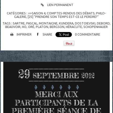
LIEN PERMANENT
CATÉGORIES :
=>SAISON 4
,
COMPTES-RENDUS DES DÉBATS
,
PHILO-
GALERIE
,
[25] "PRENDRE SON TEMPS EST-CE LE PERDRE?"
TAGS :
SARTRE
,
PASCAL
,
MONTAIGNE
,
KUNDERA
,
DOSTOIEVSKI
,
DEBORD
,
BEAUVOIR
,
HO
,
ORÉ
,
PLATON
,
BERGSON
,
HÉRACLITE
,
SCHOPENHAUER
IMPRIMER
SHARE
0
COMMENTAIRE
29
SEPTEMBRE 2012
MERCI AUX
PARTICIPANTS DE LA
PREMIÈRE SÉANCE DE