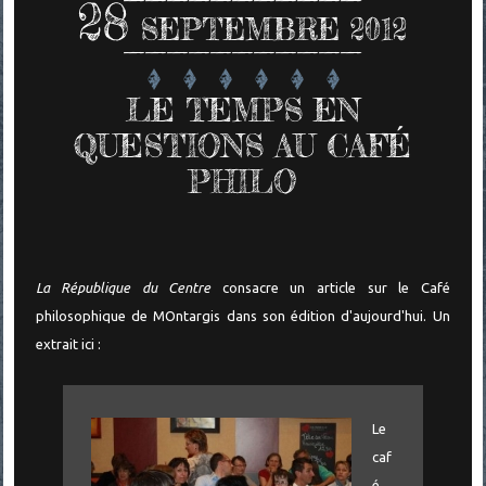
28
SEPTEMBRE 2012
LE TEMPS EN
QUESTIONS AU CAFÉ
PHILO
La République du Centre
consacre un article sur le Café
philosophique de MOntargis dans son édition d'aujourd'hui. Un
extrait ici :
Le
caf
é