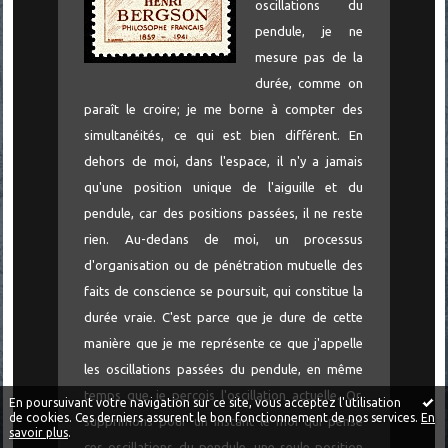
oscillations du
pendule, je ne
mesure pas de la
durée, comme on
paraît le croire; je me borne à compter des
simultanéités, ce qui est bien différent. En
dehors de moi, dans l'espace, il n'y a jamais
qu'une position unique de l'aiguille et du
pendule, car des positions passées, il ne reste
rien. Au-dedans de moi, un processus
d'organisation ou de pénétration mutuelle des
faits de conscience se poursuit, qui constitue la
durée vraie. C'est parce que je dure de cette
manière que je me représente ce que j'appelle
les oscillations passées du pendule, en même
temps que je perçois l'oscillation actuelle. Or,
En poursuivant votre navigation sur ce site, vous acceptez l'utilisation
de cookies. Ces derniers assurent le bon fonctionnement de nos services.
En
supprimons pour un instant le moi qui pense
savoir plus
.
ces oscillations du pendule, une seule position