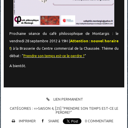
Prochaine séance du café philosophique de Montargis : le
vendredi 28 septembre 2012 à 19H (
Attention : nouvel horaire
!
) à la Brasserie du Centre commercial de la Chaussée. Thème du
débat : "
Prendre son temps est-ce le perdre ?
"
A bientôt.
LIEN PERMANENT
CATÉGORIES :
=>SAISON 4
,
[25] "PRENDRE SON TEMPS EST-CE LE
PERDRE?"
IMPRIMER
SHARE
0
COMMENTAIRE