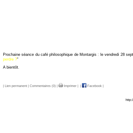
Prochaine séance du café philosophique de Montargis : le vendredi 28 se
perdre ?
"
A bientôt.
|
Lien permanent
|
Commentaires (0)
|
Imprimer
|
|
Facebook
|
http: