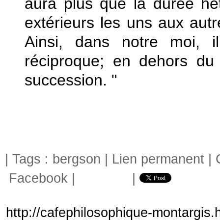
aura plus que la durée h
extérieurs les uns aux aut
Ainsi, dans notre moi, i
réciproque; en dehors du 
succession. "
| Tags :
bergson
|
Lien permanent
|
Facebook
|
|
http://cafephilosophique-montargis.