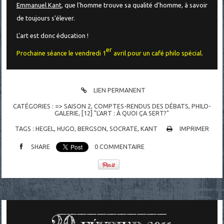
Emmanuel Kant
, que l'homme trouve sa qualité d'homme, à savoir
de toujours s'élever.
L'art est donc éducation !
er
Prochaine séance le vendredi 1
avril pour un café philo spécial
.
LIEN PERMANENT
CATÉGORIES :
=> SAISON 2
,
COMPTES-RENDUS DES DÉBATS
,
PHILO-
GALERIE
,
[12] "L'ART : À QUOI ÇA SERT?"
TAGS :
HEGEL
,
HUGO
,
BERGSON
,
SOCRATE
,
KANT
IMPRIMER
SHARE
0
COMMENTAIRE