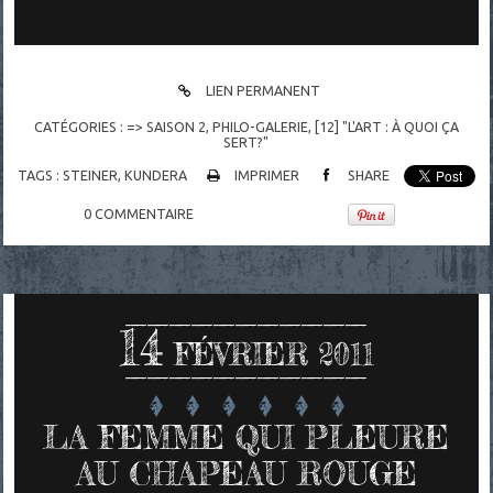
LIEN PERMANENT
CATÉGORIES :
=> SAISON 2
,
PHILO-GALERIE
,
[12] "L'ART : À QUOI ÇA
SERT?"
TAGS :
STEINER
,
KUNDERA
IMPRIMER
SHARE
0
COMMENTAIRE
14
FÉVRIER 2011
LA FEMME QUI PLEURE
AU CHAPEAU ROUGE