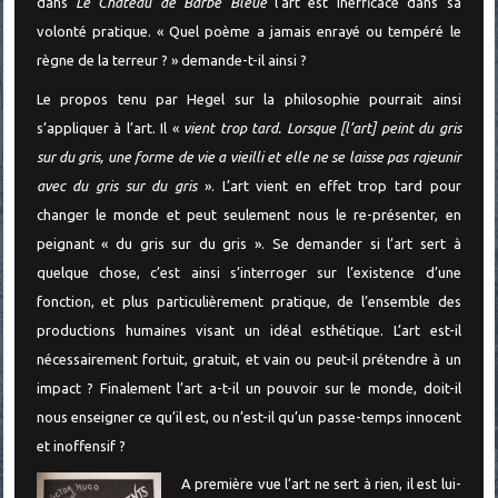
dans
Le Château de Barbe Bleue
l’art est inefficace dans sa
volonté pratique. « Quel poème a jamais enrayé ou tempéré le
règne de la terreur ? » demande-t-il ainsi ?
Le propos tenu par Hegel sur la philosophie pourrait ainsi
s’appliquer à l’art. Il «
vient trop tard. Lorsque [l’art] peint du gris
sur du gris, une forme de vie a vieilli et elle ne se laisse pas rajeunir
avec du gris sur du gris
». L’art vient en effet trop tard pour
changer le monde et peut seulement nous le re-présenter, en
peignant « du gris sur du gris ». Se demander si l’art sert à
quelque chose, c’est ainsi s’interroger sur l’existence d’une
fonction, et plus particulièrement pratique, de l’ensemble des
productions humaines visant un idéal esthétique. L’art est-il
nécessairement fortuit, gratuit, et vain ou peut-il prétendre à un
impact ? Finalement l’art a-t-il un pouvoir sur le monde, doit-il
nous enseigner ce qu’il est, ou n’est-il qu’un passe-temps innocent
et inoffensif ?
A première vue l’art ne sert à rien, il est lui-