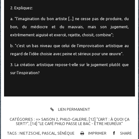
2. Expliquez:
a. "l'imagination du bon artiste [...] ne cesse pas de produire, du
bon, du médiocre et du mauvais, mais son jugement,
extrêmement aiguisé et exercé, rejette, choisit, combine";
b. "c'est un bas niveau que celui de l'improvisation artistique au
regard de l'idée choisie avec peine et sérieux pour une œuvre".
3. La création artistique repose-t-elle sur le jugement plutôt que
sur l'inspiration?
LIEN PERMANENT
CATÉGORIES :
=> SAISON 2
,
PHILO-GALERIE
,
[12] "L'ART : À QUOI ÇA
SERT?"
,
[14] "LE CAFÉ PHILO PASSE LE BAC - ÊTRE HEUREUX"
TAGS :
NIETZSCHE
,
PASCAL
,
SÉNÈQUE
IMPRIMER
SHARE