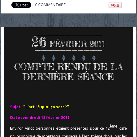
0
COMMENTAIRE
26
FÉVRIER 2011
COMPTE-RENDU DE LA
DERNIÈRE SÉANCE
Sujet :
"L’art : à quoi ça sert ?"
Date : vendredi 18 février 2011
ème
Environ vingt personnes étaient présentes pour ce 12
café
philosophique de Montargis consacré à l'art, thème choisi par les