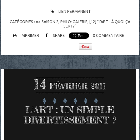
LIEN PERMANENT
CATÉGORIES :
=> SAISON 2
,
PHILO-GALERIE
,
[12] "L'ART : À QUOI ÇA
SERT?"
IMPRIMER
SHARE
0
COMMENTAIRE
14
FÉVRIER 2011
L'ART : UN SIMPLE
DIVERTISSEMENT ?