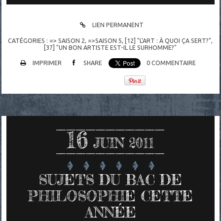
LIEN PERMANENT
CATÉGORIES :
=> SAISON 2
,
=>SAISON 5
,
[12] "L'ART : À QUOI ÇA SERT?"
,
[37] "UN BON ARTISTE EST-IL LE SURHOMME?"
IMPRIMER
SHARE
0
COMMENTAIRE
16
JUIN 2011
SUJETS DU BAC DE
PHILOSOPHIE CETTE
ANNÉE