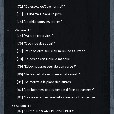
[72] "Qu'est-ce qu'être normal?"
[73] "La liberté a-t-elle un prix?"
[74] "La philo sous les arbres"
=>Saison. 10
[75] "Va-t-on trop vite?"
[76] "Obéir ou désobéir?"
[77] "Peut-on être seul·e au milieu des autres?
[78] "Le désir n'est-il que le manque?"
[79] "Est-on possesseur de son corps?"
[80] "Un bon artiste est-il un artiste mort ?"
[81] "Se mettre à la place des autres?"
[82] "Les hommes ont-ils besoin d'être gouvernés?"
[83] "Les apparences sont-elles toujours trompeuse
=>Saison. 11
[84] SPÉCIALE 10 ANS DU CAFÉ PHILO