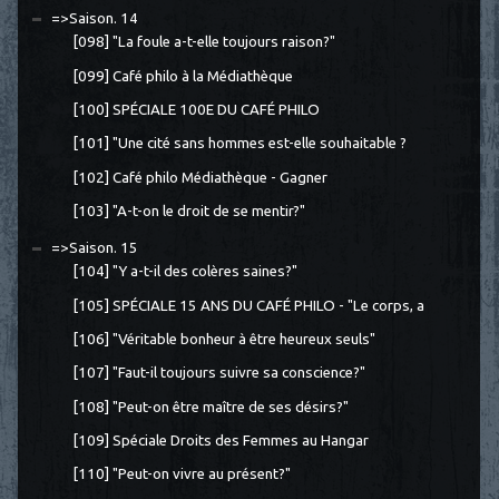
=>Saison. 14
[098] "La foule a-t-elle toujours raison?"
[099] Café philo à la Médiathèque
[100] SPÉCIALE 100E DU CAFÉ PHILO
[101] "Une cité sans hommes est-elle souhaitable ?
[102] Café philo Médiathèque - Gagner
[103] "A-t-on le droit de se mentir?"
=>Saison. 15
[104] "Y a-t-il des colères saines?"
[105] SPÉCIALE 15 ANS DU CAFÉ PHILO - "Le corps, a
[106] "Véritable bonheur à être heureux seuls"
[107] "Faut-il toujours suivre sa conscience?"
[108] "Peut-on être maître de ses désirs?"
[109] Spéciale Droits des Femmes au Hangar
[110] "Peut-on vivre au présent?"