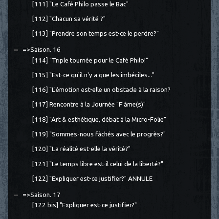
[111] "Le Café Philo passe le Bac"
[112] "Chacun sa vérité ?"
[113] "Prendre son temps est-ce le perdre?"
=>Saison. 16
[114] "Triple tournée pour le Café Philo!"
[115] "Est-ce qu'il n'y a que les imbéciles..."
[116] "L'émotion est-elle un obstacle à la raison?
[117] Rencontre à la Journée "F'âme(s)"
[118] "Art & esthétique, débat à la Micro-Folie"
[119] "Sommes-nous fâchés avec le progrès?"
[120] "La réalité est-elle la vérité?"
[121] "Le temps libre est-il celui de la liberté?"
[122] "Expliquer est-ce justifier?" ANNULE
=>Saison. 17
[122 bis] "Expliquer est-ce justifier?"