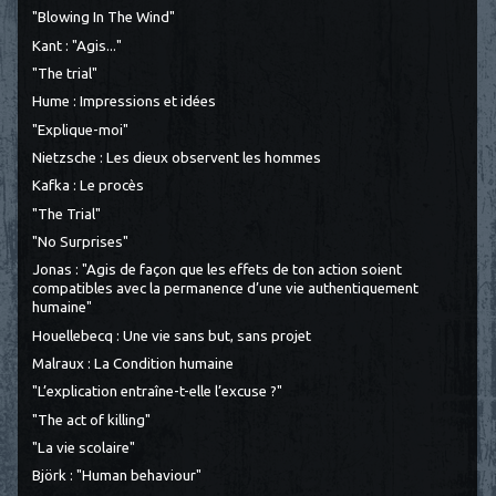
"Blowing In The Wind"
Kant : "Agis..."
"The trial"
Hume : Impressions et idées
"Explique-moi"
Nietzsche : Les dieux observent les hommes
Kafka : Le procès
"The Trial"
"No Surprises"
Jonas : "Agis de façon que les effets de ton action soient
compatibles avec la permanence d’une vie authentiquement
humaine"
Houellebecq : Une vie sans but, sans projet
Malraux : La Condition humaine
"L’explication entraîne-t-elle l’excuse ?"
"The act of killing"
"La vie scolaire"
Björk : "Human behaviour"