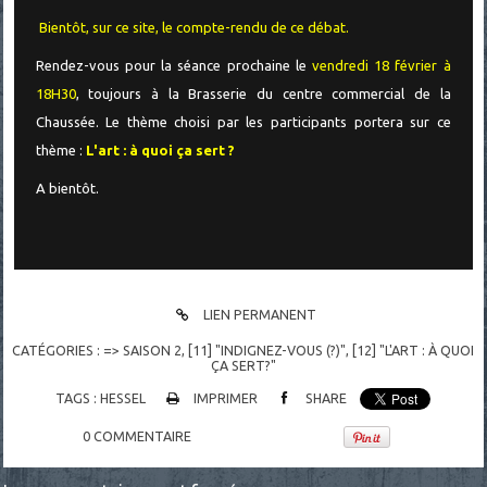
Bientôt, sur ce site, le compte-rendu de ce débat.
Rendez-vous pour la séance prochaine le
vendredi 18 février à
18H30
, toujours à la Brasserie du centre commercial de la
Chaussée. Le thème choisi par les participants portera sur ce
thème :
L'art : à quoi ça sert ?
A bientôt.
LIEN PERMANENT
CATÉGORIES :
=> SAISON 2
,
[11] "INDIGNEZ-VOUS (?)"
,
[12] "L'ART : À QUOI
ÇA SERT?"
TAGS :
HESSEL
IMPRIMER
SHARE
0
COMMENTAIRE