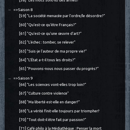
[58] "Les mots sont-ils des armes?"
=>Saison 8
[59] "La société menacée par l'ordre/le désordre?"
[60] "Qu'est-ce qu'être Français?"
[61] "Qu'est-ce qu'une œuvre d'art?"
[62] "L'échec : tomber, se relever"
[63] "Suis-je l'auteur de ma propre vie?"
[64] "L'État a-t-il tous les droits?"
[65] "Pouvons-nous nous passer du progrès?"
=>Saison 9
[66] "Les sciences vont-elles trop loin?"
[67] "Culture contre violence"
[68] "Ma liberté est-elle en danger?"
[69] "La vérité finit-elle toujours par triompher?
[70] "Tout doit-il être fait par passion?"
[71] Café philo à la Médiathèque : Penser la mort