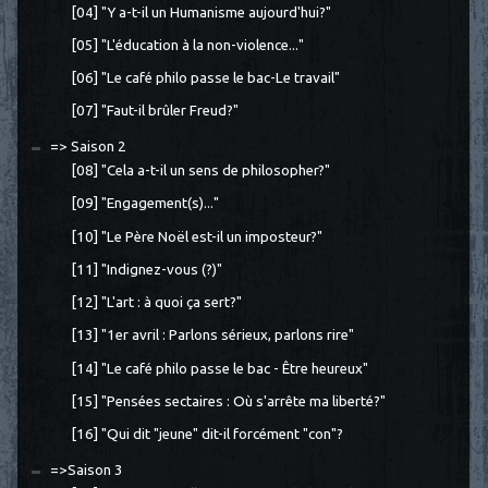
[04] "Y a-t-il un Humanisme aujourd'hui?"
[05] "L'éducation à la non-violence..."
[06] "Le café philo passe le bac-Le travail"
[07] "Faut-il brûler Freud?"
=> Saison 2
[08] "Cela a-t-il un sens de philosopher?"
[09] "Engagement(s)..."
[10] "Le Père Noël est-il un imposteur?"
[11] "Indignez-vous (?)"
[12] "L'art : à quoi ça sert?"
[13] "1er avril : Parlons sérieux, parlons rire"
[14] "Le café philo passe le bac - Être heureux"
[15] "Pensées sectaires : Où s'arrête ma liberté?"
[16] "Qui dit "jeune" dit-il forcément "con"?
=>Saison 3