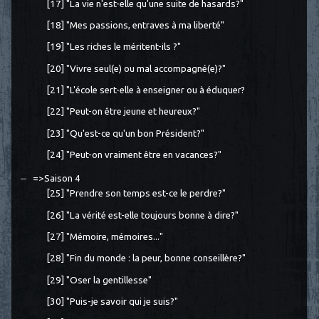
[17] "La vie n'est-elle qu'une suite de hasards?"
[18] "Mes passions, entraves à ma liberté"
[19] "Les riches le méritent-ils ?"
[20] "Vivre seul(e) ou mal accompagné(e)?"
[21] "L'école sert-elle à enseigner ou à éduquer?
[22] "Peut-on être jeune et heureux?"
[23] "Qu'est-ce qu'un bon Président?"
[24] "Peut-on vraiment être en vacances?"
=>Saison 4
[25] "Prendre son temps est-ce le perdre?"
[26] "La vérité est-elle toujours bonne à dire?"
[27] "Mémoire, mémoires..."
[28] "Fin du monde : la peur, bonne conseillère?"
[29] "Oser la gentillesse"
[30] "Puis-je savoir qui je suis?"