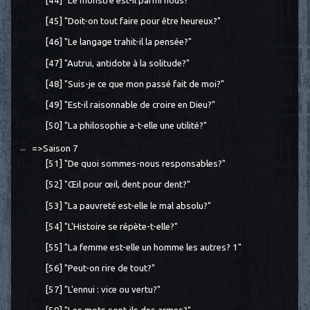
[44] "Le monstre est-il parmi nous?"
[45] "Doit-on tout faire pour être heureux?"
[46] "Le langage trahit-il la pensée?"
[47] "Autrui, antidote à la solitude?"
[48] "Suis-je ce que mon passé fait de moi?"
[49] "Est-il raisonnable de croire en Dieu?"
[50] "La philosophie a-t-elle une utilité?"
=>Saison 7
[51] "De quoi sommes-nous responsables?"
[52] "Œil pour œil, dent pour dent?"
[53] "La pauvreté est-elle le mal absolu?"
[54] "L'Histoire se répète-t-elle?"
[55] "La femme est-elle un homme les autres? 1"
[56] "Peut-on rire de tout?"
[57] "L'ennui : vice ou vertu?"