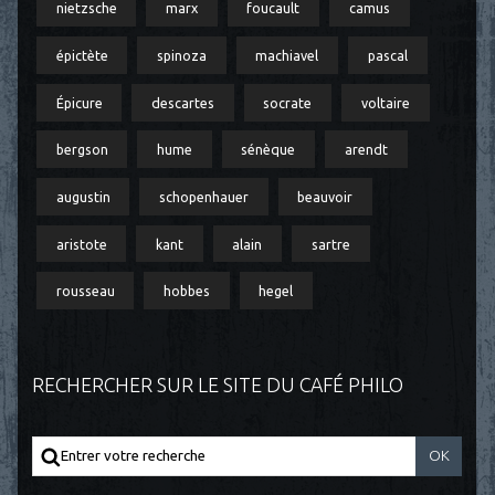
nietzsche
marx
foucault
camus
épictète
spinoza
machiavel
pascal
Épicure
descartes
socrate
voltaire
bergson
hume
sénèque
arendt
augustin
schopenhauer
beauvoir
aristote
kant
alain
sartre
rousseau
hobbes
hegel
RECHERCHER SUR LE SITE DU CAFÉ PHILO