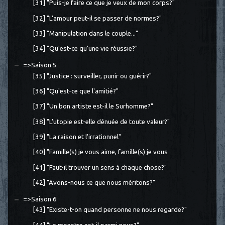
[31] "Puis-je faire ce que je veux de mon corps?"
[32] "L'amour peut-il se passer de normes?"
[33] "Manipulation dans le couple..."
[34] "Qu'est-ce qu'une vie réussie?"
=>Saison 5
[35] "Justice : surveiller, punir ou guérir?"
[36] "Qu'est-ce que l'amitié?"
[37] "Un bon artiste est-il le Surhomme?"
[38] "L’utopie est-elle dénuée de toute valeur?"
[39] "La raison et l'irrationnel"
[40] "Famille(s) je vous aime, famille(s) je vous
[41] "Faut-il trouver un sens à chaque chose?"
[42] "Avons-nous ce que nous méritons?"
=>Saison 6
[43] "Existe-t-on quand personne ne nous regarde?"