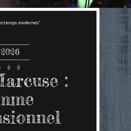
es temps modernes"
 2026
arcuse :
mme
sionnel