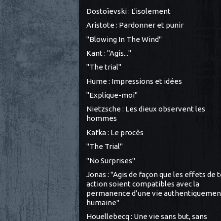
Dostoïevski : L'isolement
Aristote : Pardonner et punir
"Blowing In The Wind"
Kant : "Agis..."
"The trial"
Hume : Impressions et idées
"Explique-moi"
Nietzsche : Les dieux observent les
hommes
Kafka : Le procès
"The Trial"
"No Surprises"
Jonas : "Agis de façon que les effets de 
action soient compatibles avec la
permanence d’une vie authentiquemen
humaine"
Houellebecq : Une vie sans but, sans