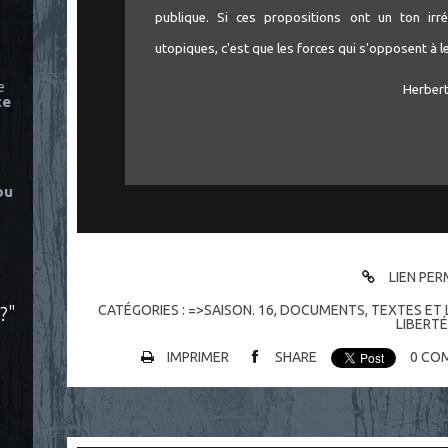
publique. Si ces propositions ont un ton irré
utopiques, c'est que les forces qui s'opposent à l
e
Herber
ce
ou
LIEN PE
?"
CATÉGORIES :
=>SAISON. 16
,
DOCUMENTS
,
TEXTES ET 
LIBERTÉ
IMPRIMER
SHARE
0
COM