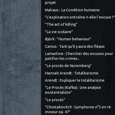
projet
Malraux : La Condition humaine
"L’explication entraîne-t-elle l’excuse ?
"The act of killing"
"La vie scolaire"
Björk : "Human behaviour"
Camus : Tant qu'il y aura des fléaux
Lamartine : Chercher des excuses pour
justifier les crimes...
"Le procès de Nuremberg"
Hannah Arendt : Totalitarisme
Arendt : Expliquer le totalitarisme
"Le Procès (Kafka) : Une analyse
existentialiste"
"Le procès"
"Chostakovitch : Symphonie n°5 en ré
mineur op. 47"