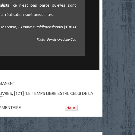
aliste, ce n'est pas parce qu'elles sont
eur réalisation sont puissantes.
t Marcuse,
L’Homme unidimensionnel
(1964)
Photo : Pexels - Jiadong Guo
RMANENT
LIVRES
,
[121] "LE TEMPS LIBRE EST-IL CELUI DE LA
?"
MENTAIRE