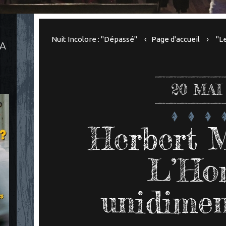
Nuit Incolore : "Dépassé"
Page d'accueil
"L
LA
20
MAI
Herbert M
L’Ho
unidimen