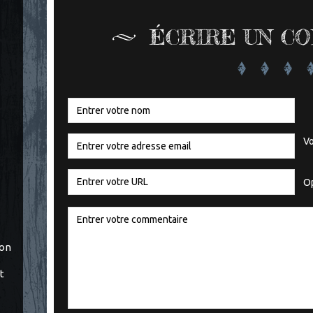
ÉCRIRE UN C
Vo
Op
ton
t