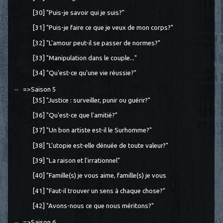
[30] "Puis-je savoir qui je suis?"
[31] "Puis-je faire ce que je veux de mon corps?"
[32] "L'amour peut-il se passer de normes?"
[33] "Manipulation dans le couple..."
[34] "Qu'est-ce qu'une vie réussie?"
=>Saison 5
[35] "Justice : surveiller, punir ou guérir?"
[36] "Qu'est-ce que l'amitié?"
[37] "Un bon artiste est-il le Surhomme?"
[38] "L’utopie est-elle dénuée de toute valeur?"
[39] "La raison et l'irrationnel"
[40] "Famille(s) je vous aime, famille(s) je vous
[41] "Faut-il trouver un sens à chaque chose?"
[42] "Avons-nous ce que nous méritons?"
=>Saison 6