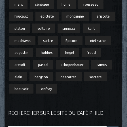
marx
sénèque
hume
rousseau
foucault
épictète
montaigne
aristote
platon
voltaire
spinoza
kant
machiavel
sartre
Épicure
nietzsche
augustin
hobbes
hegel
freud
arendt
pascal
schopenhauer
camus
alain
bergson
descartes
socrate
beauvoir
onfray
RECHERCHER SUR LE SITE DU CAFÉ PHILO