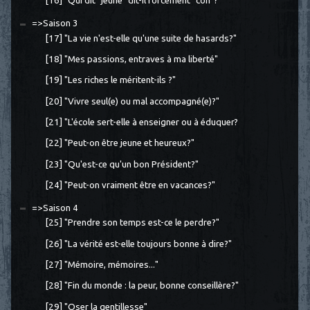
[16] "Qui dit "jeune" dit-il forcément "con"?
=>Saison 3
[17] "La vie n'est-elle qu'une suite de hasards?"
[18] "Mes passions, entraves à ma liberté"
[19] "Les riches le méritent-ils ?"
[20] "Vivre seul(e) ou mal accompagné(e)?"
[21] "L'école sert-elle à enseigner ou à éduquer?
[22] "Peut-on être jeune et heureux?"
[23] "Qu'est-ce qu'un bon Président?"
[24] "Peut-on vraiment être en vacances?"
=>Saison 4
[25] "Prendre son temps est-ce le perdre?"
[26] "La vérité est-elle toujours bonne à dire?"
[27] "Mémoire, mémoires..."
[28] "Fin du monde : la peur, bonne conseillère?"
[29] "Oser la gentillesse"