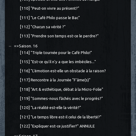
[110] "Peut-on vivre au présent?"
[111] "Le Café Philo passe le Bac"
[112] "Chacun sa vérité ?"
[113] "Prendre son temps est-ce le perdre?"
=>Saison. 16
[114] "Triple tournée pour le Café Philo!"
[115] "Est-ce qu'il n'y a que les imbéciles..."
[116] "L'émotion est-elle un obstacle à la raison?
[117] Rencontre à la Journée "F'âme(s)"
[118] "Art & esthétique, débat à la Micro-Folie"
[119] "Sommes-nous fâchés avec le progrès?"
[120] "La réalité est-elle la vérité?"
[121] "Le temps libre est-il celui de la liberté?"
[122] "Expliquer est-ce justifier?" ANNULE