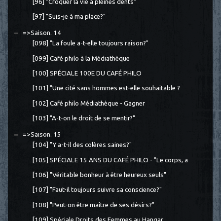
[96] "Croquer la vie à pleines dents"
[97] "Suis-je à ma place?"
=>Saison. 14
[098] "La foule a-t-elle toujours raison?"
[099] Café philo à la Médiathèque
[100] SPÉCIALE 100E DU CAFÉ PHILO
[101] "Une cité sans hommes est-elle souhaitable ?
[102] Café philo Médiathèque - Gagner
[103] "A-t-on le droit de se mentir?"
=>Saison. 15
[104] "Y a-t-il des colères saines?"
[105] SPÉCIALE 15 ANS DU CAFÉ PHILO - "Le corps, a
[106] "Véritable bonheur à être heureux seuls"
[107] "Faut-il toujours suivre sa conscience?"
[108] "Peut-on être maître de ses désirs?"
[109] Spéciale Droits des Femmes au Hangar