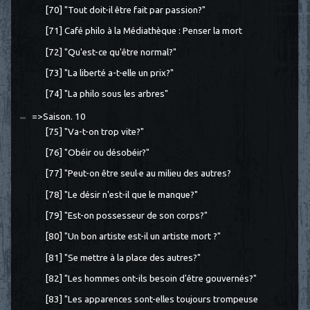
[70] "Tout doit-il être fait par passion?"
[71] Café philo à la Médiathèque : Penser la mort
[72] "Qu'est-ce qu'être normal?"
[73] "La liberté a-t-elle un prix?"
[74] "La philo sous les arbres"
=>Saison. 10
[75] "Va-t-on trop vite?"
[76] "Obéir ou désobéir?"
[77] "Peut-on être seul·e au milieu des autres?
[78] "Le désir n'est-il que le manque?"
[79] "Est-on possesseur de son corps?"
[80] "Un bon artiste est-il un artiste mort ?"
[81] "Se mettre à la place des autres?"
[82] "Les hommes ont-ils besoin d'être gouvernés?"
[83] "Les apparences sont-elles toujours trompeuse