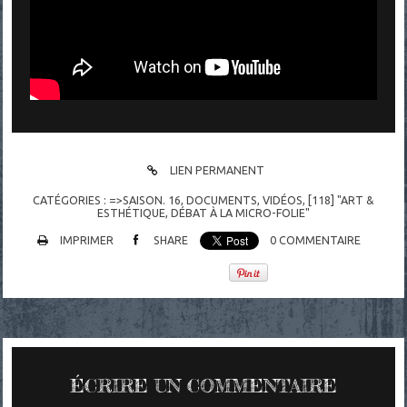
LIEN PERMANENT
CATÉGORIES :
=>SAISON. 16
,
DOCUMENTS
,
VIDÉOS
,
[118] "ART &
ESTHÉTIQUE, DÉBAT À LA MICRO-FOLIE"
IMPRIMER
SHARE
0
COMMENTAIRE
ÉCRIRE UN COMMENTAIRE