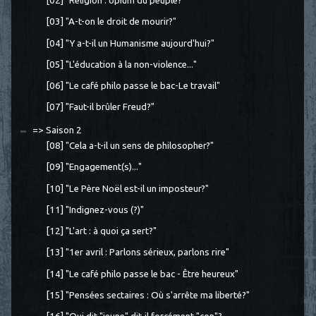
[02] "Religion : opium du peuple?"
[03] "A-t-on le droit de mourir?"
[04] "Y a-t-il un Humanisme aujourd'hui?"
[05] "L'éducation à la non-violence..."
[06] "Le café philo passe le bac-Le travail"
[07] "Faut-il brûler Freud?"
=> Saison 2
[08] "Cela a-t-il un sens de philosopher?"
[09] "Engagement(s)..."
[10] "Le Père Noël est-il un imposteur?"
[11] "Indignez-vous (?)"
[12] "L'art : à quoi ça sert?"
[13] "1er avril : Parlons sérieux, parlons rire"
[14] "Le café philo passe le bac - Être heureux"
[15] "Pensées sectaires : Où s'arrête ma liberté?"