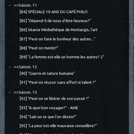
=>Saison. 11
[84] SPÉCIALE 10 ANS DU CAFÉ PHILO
[85] "Dépend-il de nous d'être heureux?"
[86] Séance Médiathèque de Montargis, l'art
[87] "Peut-on faire le bonheur des autres..."
[88] "Peut-on mentir?"
[89] "La femme est-elle un homme les autres? 2"
=>Saison. 12
[90] "Guerre et nature humaine"
[91] "Peut-on réussir sans effort ni talent ?"
=>Saison. 13
[92] "Peut-on se libérer de son passé ?"
[93] "A quoi bon voyager?" - AME
[94] "Sait-on ce que l'on désire?"
[95] "La peur est-elle mauvaise conseillère?"