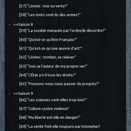
[57] "L'ennui : vice ou vertu?"
[58] "Les mots sont-ils des armes?"
=>Saison 8
[59] "La société menacée par l'ordre/le désordre?"
[60] "Qu'est-ce qu'être Français?"
[61] "Qu'est-ce qu'une œuvre d'art?"
[62] "L'échec : tomber, se relever"
[63] "Suis-je l'auteur de ma propre vie?"
[64] "L'État a-t-il tous les droits?"
[65] "Pouvons-nous nous passer du progrès?"
=>Saison 9
[66] "Les sciences vont-elles trop loin?"
[67] "Culture contre violence"
[68] "Ma liberté est-elle en danger?"
[69] "La vérité finit-elle toujours par triompher?