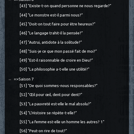
[43] "Existe-t-on quand personne ne nous regarde?"
[44] "Le monstre est-il parmi nous?"
[45] "Doit-on tout faire pour être heureux?"
[46] "Le langage trahit-il la pensée?"
[47] "Autrui, antidote à la solitude?"
[48] "Suis-je ce que mon passé fait de moi?"
[49] "Est-il raisonnable de croire en Dieu?"
[50] "La philosophie a-t-elle une utilité?"
=>Saison 7
[51] "De quoi sommes-nous responsables?"
[52] "Œil pour œil, dent pour dent?"
[53] "La pauvreté est-elle le mal absolu?"
[54] "L'Histoire se répète-t-elle?"
[55] "La femme est-elle un homme les autres? 1"
[56] "Peut-on rire de tout?"