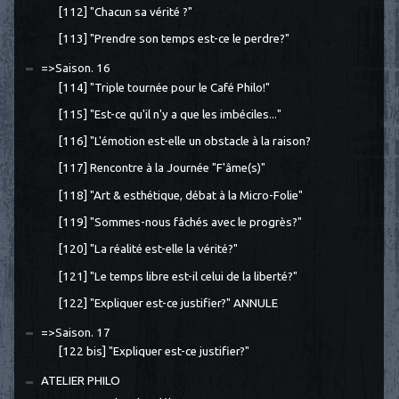
[112] "Chacun sa vérité ?"
[113] "Prendre son temps est-ce le perdre?"
=>Saison. 16
[114] "Triple tournée pour le Café Philo!"
[115] "Est-ce qu'il n'y a que les imbéciles..."
[116] "L'émotion est-elle un obstacle à la raison?
[117] Rencontre à la Journée "F'âme(s)"
[118] "Art & esthétique, débat à la Micro-Folie"
[119] "Sommes-nous fâchés avec le progrès?"
[120] "La réalité est-elle la vérité?"
[121] "Le temps libre est-il celui de la liberté?"
[122] "Expliquer est-ce justifier?" ANNULE
=>Saison. 17
[122 bis] "Expliquer est-ce justifier?"
ATELIER PHILO