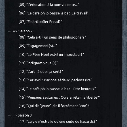
[05] "L'éducation à la non-violence..."
[06] "Le café philo passe le bac-Le travail"
[07] "Faut-il brûler Freud?"
=> Saison 2
[08] "Cela a-t-il un sens de philosopher?"
[09] "Engagement(s)..."
[10] "Le Père Noël est-il un imposteur?"
[11] "Indignez-vous (?)"
[12] "L'art : à quoi ça sert?"
[13] "1er avril : Parlons sérieux, parlons rire"
[14] "Le café philo passe le bac - Être heureux"
[15] "Pensées sectaires : Où s'arrête ma liberté?"
[16] "Qui dit "jeune" dit-il forcément "con"?
=>Saison 3
[17] "La vie n'est-elle qu'une suite de hasards?"