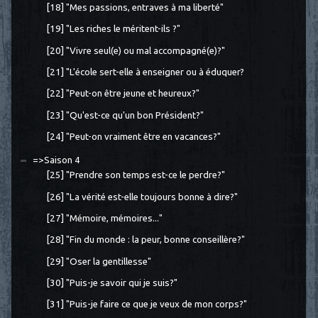
[18] "Mes passions, entraves à ma liberté"
[19] "Les riches le méritent-ils ?"
[20] "Vivre seul(e) ou mal accompagné(e)?"
[21] "L'école sert-elle à enseigner ou à éduquer?
[22] "Peut-on être jeune et heureux?"
[23] "Qu'est-ce qu'un bon Président?"
[24] "Peut-on vraiment être en vacances?"
=>Saison 4
[25] "Prendre son temps est-ce le perdre?"
[26] "La vérité est-elle toujours bonne à dire?"
[27] "Mémoire, mémoires..."
[28] "Fin du monde : la peur, bonne conseillère?"
[29] "Oser la gentillesse"
[30] "Puis-je savoir qui je suis?"
[31] "Puis-je faire ce que je veux de mon corps?"