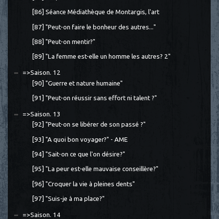
[86] Séance Médiathèque de Montargis, l'art
[87] "Peut-on faire le bonheur des autres..."
[88] "Peut-on mentir?"
[89] "La femme est-elle un homme les autres? 2"
=>Saison. 12
[90] "Guerre et nature humaine"
[91] "Peut-on réussir sans effort ni talent ?"
=>Saison. 13
[92] "Peut-on se libérer de son passé ?"
[93] "A quoi bon voyager?" - AME
[94] "Sait-on ce que l'on désire?"
[95] "La peur est-elle mauvaise conseillère?"
[96] "Croquer la vie à pleines dents"
[97] "Suis-je à ma place?"
=>Saison. 14