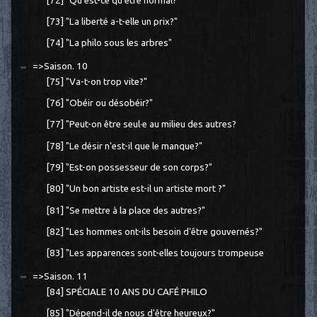
[72] "Qu'est-ce qu'être normal?"
[73] "La liberté a-t-elle un prix?"
[74] "La philo sous les arbres"
=>Saison. 10
[75] "Va-t-on trop vite?"
[76] "Obéir ou désobéir?"
[77] "Peut-on être seul·e au milieu des autres?
[78] "Le désir n'est-il que le manque?"
[79] "Est-on possesseur de son corps?"
[80] "Un bon artiste est-il un artiste mort ?"
[81] "Se mettre à la place des autres?"
[82] "Les hommes ont-ils besoin d'être gouvernés?"
[83] "Les apparences sont-elles toujours trompeuse
=>Saison. 11
[84] SPÉCIALE 10 ANS DU CAFÉ PHILO
[85] "Dépend-il de nous d'être heureux?"