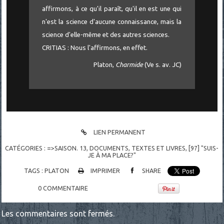
affirmons, à ce qu'il paraît, qu'il en est une qui
n'est la science d'aucune connaissance, mais la
science d'elle-même et des autres sciences.
CRITIAS : Nous l'affirmons, en effet.
Platon,
Charmide
(Ve s. av. JC)
LIEN PERMANENT
CATÉGORIES :
=>SAISON. 13
,
DOCUMENTS
,
TEXTES ET LIVRES
,
[97] "SUIS-
JE À MA PLACE?"
TAGS :
PLATON
IMPRIMER
SHARE
0
COMMENTAIRE
Les commentaires sont fermés.