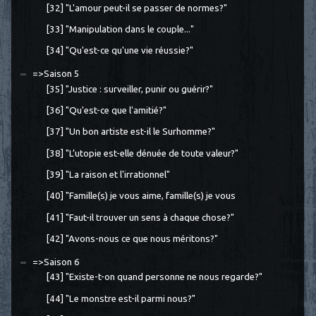
[32] "L'amour peut-il se passer de normes?"
[33] "Manipulation dans le couple..."
[34] "Qu'est-ce qu'une vie réussie?"
=>Saison 5
[35] "Justice : surveiller, punir ou guérir?"
[36] "Qu'est-ce que l'amitié?"
[37] "Un bon artiste est-il le Surhomme?"
[38] "L’utopie est-elle dénuée de toute valeur?"
[39] "La raison et l'irrationnel"
[40] "Famille(s) je vous aime, famille(s) je vous
[41] "Faut-il trouver un sens à chaque chose?"
[42] "Avons-nous ce que nous méritons?"
=>Saison 6
[43] "Existe-t-on quand personne ne nous regarde?"
[44] "Le monstre est-il parmi nous?"