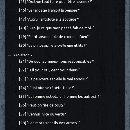
[45] "Doit-on tout faire pour être heureux?"
[46] "Le langage trahit-il la pensée?"
[47] "Autrui, antidote à la solitude?"
[48] "Suis-je ce que mon passé fait de moi?"
[49] "Est-il raisonnable de croire en Dieu?"
[50] "La philosophie a-t-elle une utilité?"
=>Saison 7
[51] "De quoi sommes-nous responsables?"
[52] "Œil pour œil, dent pour dent?"
[53] "La pauvreté est-elle le mal absolu?"
[54] "L'Histoire se répète-t-elle?"
[55] "La femme est-elle un homme les autres? 1"
[56] "Peut-on rire de tout?"
[57] "L'ennui : vice ou vertu?"
[58] "Les mots sont-ils des armes?"