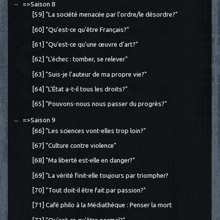
=>Saison 8
[59] "La société menacée par l'ordre/le désordre?"
[60] "Qu'est-ce qu'être Français?"
[61] "Qu'est-ce qu'une œuvre d'art?"
[62] "L'échec : tomber, se relever"
[63] "Suis-je l'auteur de ma propre vie?"
[64] "L'État a-t-il tous les droits?"
[65] "Pouvons-nous nous passer du progrès?"
=>Saison 9
[66] "Les sciences vont-elles trop loin?"
[67] "Culture contre violence"
[68] "Ma liberté est-elle en danger?"
[69] "La vérité finit-elle toujours par triompher?
[70] "Tout doit-il être fait par passion?"
[71] Café philo à la Médiathèque : Penser la mort