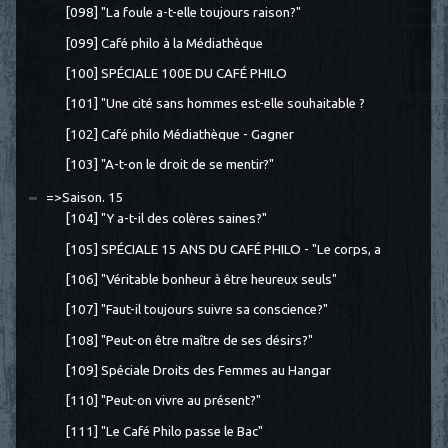
[098] "La foule a-t-elle toujours raison?"
[099] Café philo à la Médiathèque
[100] SPÉCIALE 100E DU CAFÉ PHILO
[101] "Une cité sans hommes est-elle souhaitable ?
[102] Café philo Médiathèque - Gagner
[103] "A-t-on le droit de se mentir?"
=>Saison. 15
[104] "Y a-t-il des colères saines?"
[105] SPÉCIALE 15 ANS DU CAFÉ PHILO - "Le corps, a
[106] "Véritable bonheur à être heureux seuls"
[107] "Faut-il toujours suivre sa conscience?"
[108] "Peut-on être maître de ses désirs?"
[109] Spéciale Droits des Femmes au Hangar
[110] "Peut-on vivre au présent?"
[111] "Le Café Philo passe le Bac"