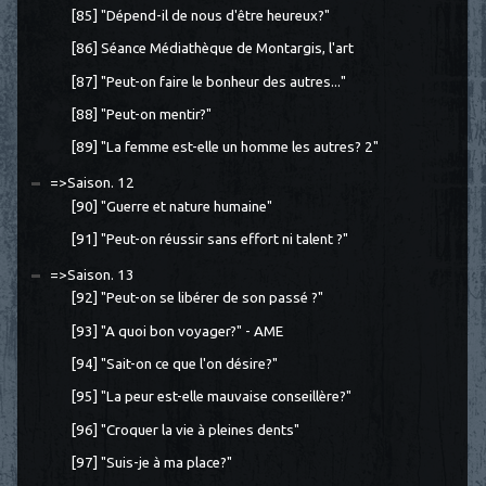
[85] "Dépend-il de nous d'être heureux?"
[86] Séance Médiathèque de Montargis, l'art
[87] "Peut-on faire le bonheur des autres..."
[88] "Peut-on mentir?"
[89] "La femme est-elle un homme les autres? 2"
=>Saison. 12
[90] "Guerre et nature humaine"
[91] "Peut-on réussir sans effort ni talent ?"
=>Saison. 13
[92] "Peut-on se libérer de son passé ?"
[93] "A quoi bon voyager?" - AME
[94] "Sait-on ce que l'on désire?"
[95] "La peur est-elle mauvaise conseillère?"
[96] "Croquer la vie à pleines dents"
[97] "Suis-je à ma place?"