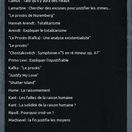
Camus : Tant qu'il y aura des fléaux
Lamartine : Chercher des excuses pour justifier les crimes...
"Le procès de Nuremberg"
Hannah Arendt : Totalitarisme
Arendt : Expliquer le totalitarisme
"Le Procès (Kafka) : Une analyse existentialiste"
"Le procès"
"Chostakovitch : Symphonie n°5 en ré mineur op. 47"
Primo Levi : Expliquer l'injustifiable
Kafka : "Le procès"
"Justify My Love"
"Shutter Island"
Hume : Le raisonnement
Kant : Les failles de la raison humaine
Kant : La solidité de la raison humaine ?
Ripoll : Pourquoi croit-on ?
Machiavel : la fin justifie les moyens