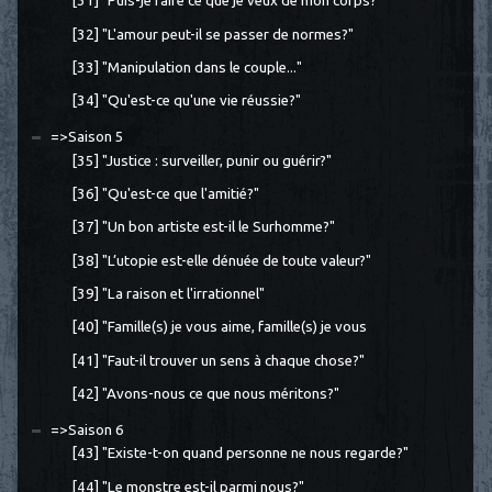
[31] "Puis-je faire ce que je veux de mon corps?"
[32] "L'amour peut-il se passer de normes?"
[33] "Manipulation dans le couple..."
[34] "Qu'est-ce qu'une vie réussie?"
=>Saison 5
[35] "Justice : surveiller, punir ou guérir?"
[36] "Qu'est-ce que l'amitié?"
[37] "Un bon artiste est-il le Surhomme?"
[38] "L’utopie est-elle dénuée de toute valeur?"
[39] "La raison et l'irrationnel"
[40] "Famille(s) je vous aime, famille(s) je vous
[41] "Faut-il trouver un sens à chaque chose?"
[42] "Avons-nous ce que nous méritons?"
=>Saison 6
[43] "Existe-t-on quand personne ne nous regarde?"
[44] "Le monstre est-il parmi nous?"