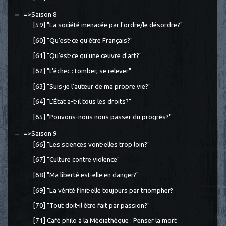
=>Saison 8
[59] "La société menacée par l'ordre/le désordre?"
[60] "Qu'est-ce qu'être Français?"
[61] "Qu'est-ce qu'une œuvre d'art?"
[62] "L'échec : tomber, se relever"
[63] "Suis-je l'auteur de ma propre vie?"
[64] "L'État a-t-il tous les droits?"
[65] "Pouvons-nous nous passer du progrès?"
=>Saison 9
[66] "Les sciences vont-elles trop loin?"
[67] "Culture contre violence"
[68] "Ma liberté est-elle en danger?"
[69] "La vérité finit-elle toujours par triompher?
[70] "Tout doit-il être fait par passion?"
[71] Café philo à la Médiathèque : Penser la mort