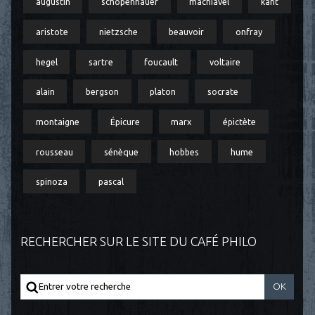
augustin
schopenhauer
machiavel
kant
aristote
nietzsche
beauvoir
onfray
hegel
sartre
foucault
voltaire
alain
bergson
platon
socrate
montaigne
Épicure
marx
épictète
rousseau
sénèque
hobbes
hume
spinoza
pascal
RECHERCHER SUR LE SITE DU CAFÉ PHILO