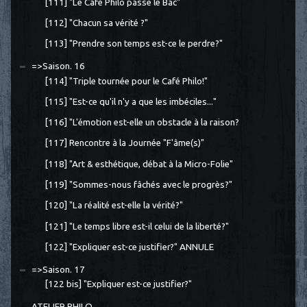
[111] "Le Café Philo passe le Bac"
[112] "Chacun sa vérité ?"
[113] "Prendre son temps est-ce le perdre?"
=>Saison. 16
[114] "Triple tournée pour le Café Philo!"
[115] "Est-ce qu'il n'y a que les imbéciles..."
[116] "L'émotion est-elle un obstacle à la raison?
[117] Rencontre à la Journée "F'âme(s)"
[118] "Art & esthétique, débat à la Micro-Folie"
[119] "Sommes-nous fâchés avec le progrès?"
[120] "La réalité est-elle la vérité?"
[121] "Le temps libre est-il celui de la liberté?"
[122] "Expliquer est-ce justifier?" ANNULE
=>Saison. 17
[122 bis] "Expliquer est-ce justifier?"
ATELIER PHILO