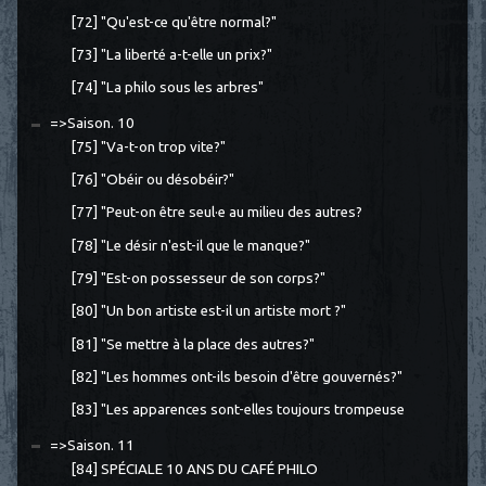
[72] "Qu'est-ce qu'être normal?"
[73] "La liberté a-t-elle un prix?"
[74] "La philo sous les arbres"
=>Saison. 10
[75] "Va-t-on trop vite?"
[76] "Obéir ou désobéir?"
[77] "Peut-on être seul·e au milieu des autres?
[78] "Le désir n'est-il que le manque?"
[79] "Est-on possesseur de son corps?"
[80] "Un bon artiste est-il un artiste mort ?"
[81] "Se mettre à la place des autres?"
[82] "Les hommes ont-ils besoin d'être gouvernés?"
[83] "Les apparences sont-elles toujours trompeuse
=>Saison. 11
[84] SPÉCIALE 10 ANS DU CAFÉ PHILO