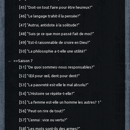
[45] "Doit-on tout faire pour être heureux?"
[46] "Le langage trahit-il la pensée?"
[47] "Autrui, antidote à la solitude?"
[48] "Suis-je ce que mon passé fait de moi?"
[49] "Est-il raisonnable de croire en Dieu?"
[50] "La philosophie a-t-elle une utilité?"
=>Saison 7
[51] "De quoi sommes-nous responsables?"
[52] "Œil pour œil, dent pour dent?"
[53] "La pauvreté est-elle le mal absolu?"
[54] "L'Histoire se répète-t-elle?"
[55] "La femme est-elle un homme les autres? 1"
[56] "Peut-on rire de tout?"
[57] "L'ennui : vice ou vertu?"
[58] "Les mots sont-ils des armes?"