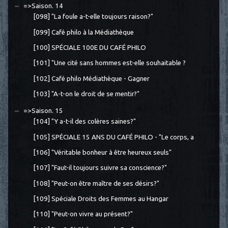
=>Saison. 14
[098] "La foule a-t-elle toujours raison?"
[099] Café philo à la Médiathèque
[100] SPÉCIALE 100E DU CAFÉ PHILO
[101] "Une cité sans hommes est-elle souhaitable ?
[102] Café philo Médiathèque - Gagner
[103] "A-t-on le droit de se mentir?"
=>Saison. 15
[104] "Y a-t-il des colères saines?"
[105] SPÉCIALE 15 ANS DU CAFÉ PHILO - "Le corps, a
[106] "Véritable bonheur à être heureux seuls"
[107] "Faut-il toujours suivre sa conscience?"
[108] "Peut-on être maître de ses désirs?"
[109] Spéciale Droits des Femmes au Hangar
[110] "Peut-on vivre au présent?"