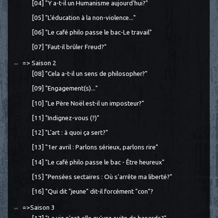
[04] "Y a-t-il un Humanisme aujourd'hui?"
[05] "L'éducation à la non-violence..."
[06] "Le café philo passe le bac-Le travail"
[07] "Faut-il brûler Freud?"
=> Saison 2
[08] "Cela a-t-il un sens de philosopher?"
[09] "Engagement(s)..."
[10] "Le Père Noël est-il un imposteur?"
[11] "Indignez-vous (?)"
[12] "L'art : à quoi ça sert?"
[13] "1er avril : Parlons sérieux, parlons rire"
[14] "Le café philo passe le bac - Être heureux"
[15] "Pensées sectaires : Où s'arrête ma liberté?"
[16] "Qui dit "jeune" dit-il forcément "con"?
=>Saison 3