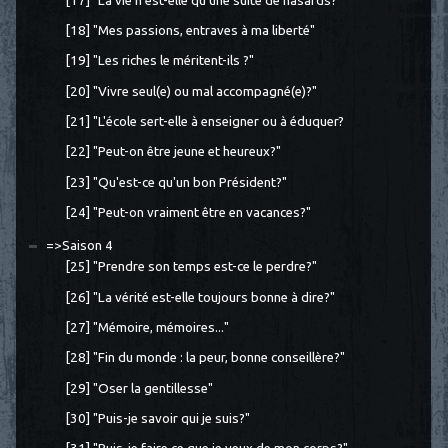
[17] "La vie n'est-elle qu'une suite de hasards?"
[18] "Mes passions, entraves à ma liberté"
[19] "Les riches le méritent-ils ?"
[20] "Vivre seul(e) ou mal accompagné(e)?"
[21] "L'école sert-elle à enseigner ou à éduquer?
[22] "Peut-on être jeune et heureux?"
[23] "Qu'est-ce qu'un bon Président?"
[24] "Peut-on vraiment être en vacances?"
=>Saison 4
[25] "Prendre son temps est-ce le perdre?"
[26] "La vérité est-elle toujours bonne à dire?"
[27] "Mémoire, mémoires..."
[28] "Fin du monde : la peur, bonne conseillère?"
[29] "Oser la gentillesse"
[30] "Puis-je savoir qui je suis?"