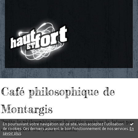
Café philosophique de
Montargis
"Invite la philosophie pour la soirée mais ne la laisse pas
En poursuivant votre navigation sur ce site, vous acceptez l'utilisation
coucher chez toi." [Tad Williams]
de cookies. Ces derniers assurent le bon fonctionnement de nos services.
En
savoir plus
.