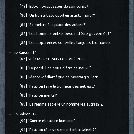
[79] "Est-on possesseur de son corps?"
[80] "Un bon artiste est-il un artiste mort ?"
[81] "Se mettre à la place des autres?"
[82] "Les hommes ont-ils besoin d'être gouvernés?"
[83] "Les apparences sont-elles toujours trompeuse
=>Saison. 11
[84] SPÉCIALE 10 ANS DU CAFÉ PHILO
[85] "Dépend-il de nous d'être heureux?"
[86] Séance Médiathèque de Montargis, l'art
[87] "Peut-on faire le bonheur des autres..."
[88] "Peut-on mentir?"
[89] "La femme est-elle un homme les autres? 2"
=>Saison. 12
[90] "Guerre et nature humaine"
[91] "Peut-on réussir sans effort ni talent ?"