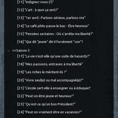
[11] "Indignez-vous (?)"
[12] "L'art : à quoi ça sert?"
[13] "1er avril : Parlons sérieux, parlons rire"
[14] "Le café philo passe le bac - Être heureux"
[15] "Pensées sectaires : Où s'arrête ma liberté?"
[16] "Qui dit "jeune" dit-il forcément "con"?
=>Saison 3
[17] "La vie n'est-elle qu'une suite de hasards?"
[18] "Mes passions, entraves à ma liberté"
[19] "Les riches le méritent-ils ?"
[20] "Vivre seul(e) ou mal accompagné(e)?"
[21] "L'école sert-elle à enseigner ou à éduquer?
[22] "Peut-on être jeune et heureux?"
[23] "Qu'est-ce qu'un bon Président?"
[24] "Peut-on vraiment être en vacances?"