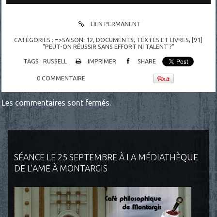
LIEN PERMANENT
CATÉGORIES :
=>SAISON. 12
,
DOCUMENTS
,
TEXTES ET LIVRES
,
[91]
"PEUT-ON RÉUSSIR SANS EFFORT NI TALENT ?"
TAGS :
RUSSELL
IMPRIMER
SHARE
0
COMMENTAIRE
Les commentaires sont fermés.
SÉANCE LE 25 SEPTEMBRE À LA MÉDIATHÈQUE
DE L'AME À MONTARGIS