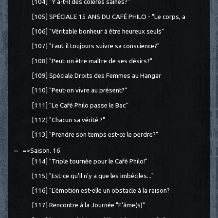
[104] "Y a-t-il des colères saines?"
[105] SPÉCIALE 15 ANS DU CAFÉ PHILO - "Le corps, a
[106] "Véritable bonheur à être heureux seuls"
[107] "Faut-il toujours suivre sa conscience?"
[108] "Peut-on être maître de ses désirs?"
[109] Spéciale Droits des Femmes au Hangar
[110] "Peut-on vivre au présent?"
[111] "Le Café Philo passe le Bac"
[112] "Chacun sa vérité ?"
[113] "Prendre son temps est-ce le perdre?"
=>Saison. 16
[114] "Triple tournée pour le Café Philo!"
[115] "Est-ce qu'il n'y a que les imbéciles..."
[116] "L'émotion est-elle un obstacle à la raison?
[117] Rencontre à la Journée "F'âme(s)"