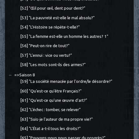
[52] "Œil pour œil, dent pour dent?"
[53] "La pauvreté est-elle le mal absolu?"
[54] "L'Histoire se répète-t-elle?"
[55] "La femme est-elle un homme les autres? 1"
[56] "Peut-on rire de tout?"
[57] "L'ennui : vice ou vertu?"
[58] "Les mots sont-ils des armes?"
=>Saison 8
[59] "La société menacée par l'ordre/le désordre?"
[60] "Qu'est-ce qu'être Français?"
[61] "Qu'est-ce qu'une œuvre d'art?"
[62] "L'échec : tomber, se relever"
[63] "Suis-je l'auteur de ma propre vie?"
[64] "L'État a-t-il tous les droits?"
[65] "Pouvons-nous nous passer du progrès?"