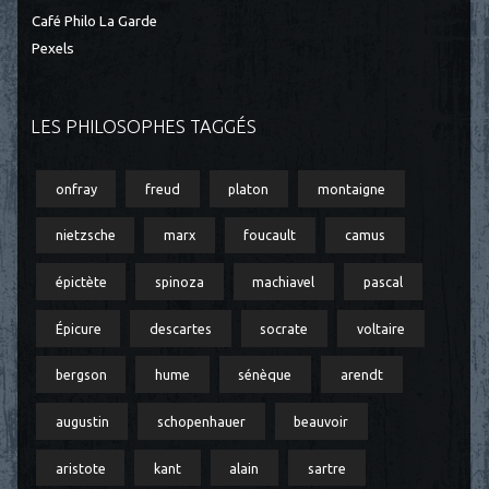
Café Philo La Garde
Pexels
LES PHILOSOPHES TAGGÉS
onfray
freud
platon
montaigne
nietzsche
marx
foucault
camus
épictète
spinoza
machiavel
pascal
Épicure
descartes
socrate
voltaire
bergson
hume
sénèque
arendt
augustin
schopenhauer
beauvoir
aristote
kant
alain
sartre