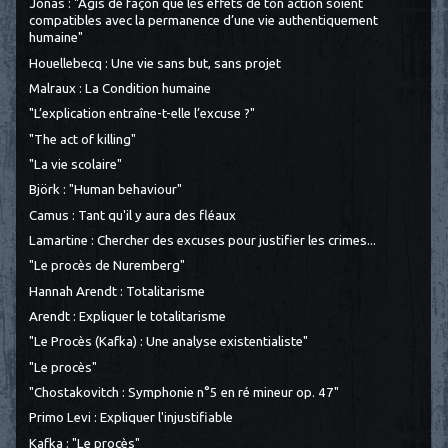
Jonas : "Agis de façon que les effets de ton action soient
compatibles avec la permanence d’une vie authentiquement
humaine"
Houellebecq : Une vie sans but, sans projet
Malraux : La Condition humaine
"L’explication entraîne-t-elle l’excuse ?"
"The act of killing"
"La vie scolaire"
Björk : "Human behaviour"
Camus : Tant qu'il y aura des fléaux
Lamartine : Chercher des excuses pour justifier les crimes...
"Le procès de Nuremberg"
Hannah Arendt : Totalitarisme
Arendt : Expliquer le totalitarisme
"Le Procès (Kafka) : Une analyse existentialiste"
"Le procès"
"Chostakovitch : Symphonie n°5 en ré mineur op. 47"
Primo Levi : Expliquer l'injustifiable
Kafka : "Le procès"