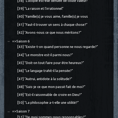
[38] "L’utopie est-elle dénuée de toute valeur?"
[39] "La raison et l'irrationnel"
[40] "Famille(s) je vous aime, famille(s) je vous
[41] "Faut-il trouver un sens à chaque chose?"
[42] "Avons-nous ce que nous méritons?"
=>Saison 6
[43] "Existe-t-on quand personne ne nous regarde?"
[44] "Le monstre est-il parmi nous?"
[45] "Doit-on tout faire pour être heureux?"
[46] "Le langage trahit-il la pensée?"
[47] "Autrui, antidote à la solitude?"
[48] "Suis-je ce que mon passé fait de moi?"
[49] "Est-il raisonnable de croire en Dieu?"
[50] "La philosophie a-t-elle une utilité?"
=>Saison 7
[51] "De quoi sommes-nous responsables?"