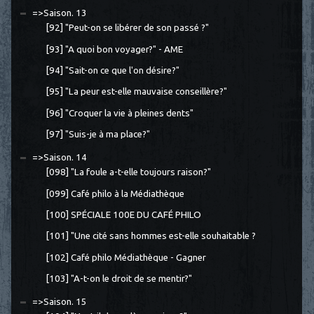
=>Saison. 13
[92] "Peut-on se libérer de son passé ?"
[93] "A quoi bon voyager?" - AME
[94] "Sait-on ce que l'on désire?"
[95] "La peur est-elle mauvaise conseillère?"
[96] "Croquer la vie à pleines dents"
[97] "Suis-je à ma place?"
=>Saison. 14
[098] "La foule a-t-elle toujours raison?"
[099] Café philo à la Médiathèque
[100] SPÉCIALE 100E DU CAFÉ PHILO
[101] "Une cité sans hommes est-elle souhaitable ?
[102] Café philo Médiathèque - Gagner
[103] "A-t-on le droit de se mentir?"
=>Saison. 15