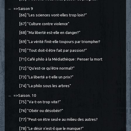
=>Saison 9
[66] "Les sciences vont-elles trop loin?"
[67] "Culture contre violence"
[68] "Ma liberté est-elle en danger?"
[69] "La vérité finit-elle toujours par triompher?
[70] "Tout doit-il être fait par passion?"
[71] Café philo à la Médiathèque : Penser la mort
[72] "Qu'est-ce qu'être normal?"
[73] "La liberté a-t-elle un prix?"
[74] "La philo sous les arbres"
=>Saison. 10
[75] "Va-t-on trop vite?"
[76] "Obéir ou désobéir?"
[77] "Peut-on être seul·e au milieu des autres?
[78] "Le désir n'est-il que le manque?"