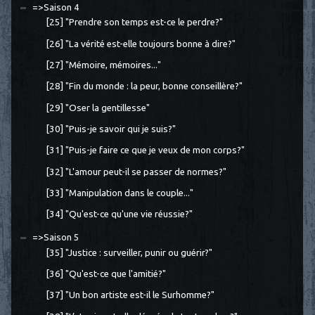
=>Saison 4
[25] "Prendre son temps est-ce le perdre?"
[26] "La vérité est-elle toujours bonne à dire?"
[27] "Mémoire, mémoires..."
[28] "Fin du monde : la peur, bonne conseillère?"
[29] "Oser la gentillesse"
[30] "Puis-je savoir qui je suis?"
[31] "Puis-je faire ce que je veux de mon corps?"
[32] "L'amour peut-il se passer de normes?"
[33] "Manipulation dans le couple..."
[34] "Qu'est-ce qu'une vie réussie?"
=>Saison 5
[35] "Justice : surveiller, punir ou guérir?"
[36] "Qu'est-ce que l'amitié?"
[37] "Un bon artiste est-il le Surhomme?"