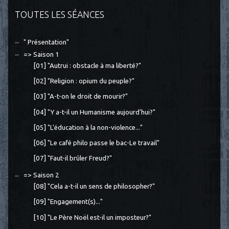
TOUTES LES SÉANCES
" Présentation"
=> Saison 1
[01] "Autrui : obstacle à ma liberté?"
[02] "Religion : opium du peuple?"
[03] "A-t-on le droit de mourir?"
[04] "Y a-t-il un Humanisme aujourd'hui?"
[05] "L'éducation à la non-violence..."
[06] "Le café philo passe le bac-Le travail"
[07] "Faut-il brûler Freud?"
=> Saison 2
[08] "Cela a-t-il un sens de philosopher?"
[09] "Engagement(s)..."
[10] "Le Père Noël est-il un imposteur?"