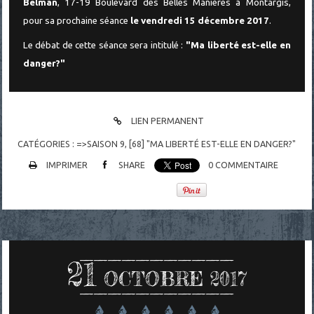
Belman
, 17-19 Boulevard des Belles Manières à Montargis,
pour sa prochaine séance
le vendredi 15 décembre 2017
.
Le débat de cette séance sera intitulé :
"Ma liberté est-elle en
danger?"
LIEN PERMANENT
CATÉGORIES :
=>SAISON 9
,
[68] "MA LIBERTÉ EST-ELLE EN DANGER?"
IMPRIMER
SHARE
0
COMMENTAIRE
21
OCTOBRE 2017