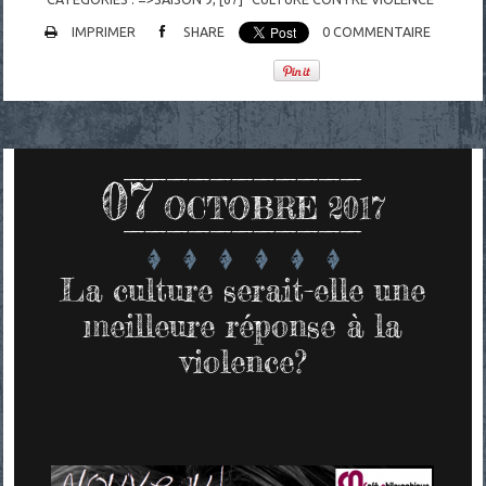
IMPRIMER
SHARE
0
COMMENTAIRE
07
OCTOBRE 2017
La culture serait-elle une
meilleure réponse à la
violence?