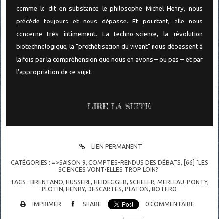
comme le dit en substance le philosophe Michel Henry, nous
précède toujours et nous dépasse. Et pourtant, elle nous
concerne très intimement. La techno-science, la révolution
biotechnologique, la "prothètisation du vivant" nous dépassent à
la fois par la compréhension que nous en avons – ou pas – et par
l’appropriation de ce sujet.
LIRE LA SUITE
LIEN PERMANENT
CATÉGORIES :
=>SAISON 9
,
COMPTES-RENDUS DES DÉBATS
,
[66] "LES
SCIENCES VONT-ELLES TROP LOIN?"
TAGS :
BRENTANO
,
HUSSERL
,
HEIDEGGER
,
SCHELER
,
MERLEAU-PONTY
,
PLOTIN
,
HENRY
,
DESCARTES
,
PLATON
,
BOTERO
IMPRIMER
SHARE
0
COMMENTAIRE