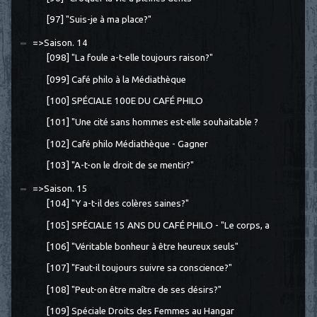
[97] "Suis-je à ma place?"
=>Saison. 14
[098] "La foule a-t-elle toujours raison?"
[099] Café philo à la Médiathèque
[100] SPÉCIALE 100E DU CAFÉ PHILO
[101] "Une cité sans hommes est-elle souhaitable ?
[102] Café philo Médiathèque - Gagner
[103] "A-t-on le droit de se mentir?"
=>Saison. 15
[104] "Y a-t-il des colères saines?"
[105] SPÉCIALE 15 ANS DU CAFÉ PHILO - "Le corps, a
[106] "Véritable bonheur à être heureux seuls"
[107] "Faut-il toujours suivre sa conscience?"
[108] "Peut-on être maître de ses désirs?"
[109] Spéciale Droits des Femmes au Hangar