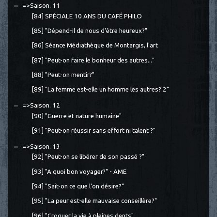
=>Saison. 11
[84] SPÉCIALE 10 ANS DU CAFÉ PHILO
[85] "Dépend-il de nous d'être heureux?"
[86] Séance Médiathèque de Montargis, l'art
[87] "Peut-on faire le bonheur des autres..."
[88] "Peut-on mentir?"
[89] "La femme est-elle un homme les autres? 2"
=>Saison. 12
[90] "Guerre et nature humaine"
[91] "Peut-on réussir sans effort ni talent ?"
=>Saison. 13
[92] "Peut-on se libérer de son passé ?"
[93] "A quoi bon voyager?" - AME
[94] "Sait-on ce que l'on désire?"
[95] "La peur est-elle mauvaise conseillère?"
[96] "Croquer la vie à pleines dents"