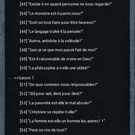
[43] "Existe-t-on quand personne ne nous regarde?"
[44] "Le monstre est-il parmi nous?"
[45] "Doit-on tout faire pour être heureux?"
[46] "Le langage trahit-il la pensée?"
[47] "Autrui, antidote à la solitude?"
[48] "Suis-je ce que mon passé fait de moi?"
[49] "Est-il raisonnable de croire en Dieu?"
[50] "La philosophie a-t-elle une utilité?"
=>Saison 7
[51] "De quoi sommes-nous responsables?"
[52] "Œil pour œil, dent pour dent?"
[53] "La pauvreté est-elle le mal absolu?"
[54] "L'Histoire se répète-t-elle?"
[55] "La femme est-elle un homme les autres? 1"
[56] "Peut-on rire de tout?"