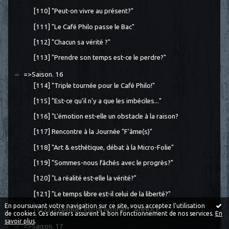
[110] "Peut-on vivre au présent?"
[111] "Le Café Philo passe le Bac"
[112] "Chacun sa vérité ?"
[113] "Prendre son temps est-ce le perdre?"
=>Saison. 16
[114] "Triple tournée pour le Café Philo!"
[115] "Est-ce qu'il n'y a que les imbéciles..."
[116] "L'émotion est-elle un obstacle à la raison?
[117] Rencontre à la Journée "F'âme(s)"
[118] "Art & esthétique, débat à la Micro-Folie"
[119] "Sommes-nous fâchés avec le progrès?"
[120] "La réalité est-elle la vérité?"
[121] "Le temps libre est-il celui de la liberté?"
En poursuivant votre navigation sur ce site, vous acceptez l'utilisation
[122] "Expliquer est-ce justifier?" ANNULE
de cookies. Ces derniers assurent le bon fonctionnement de nos services.
En
savoir plus
.
=>Saison. 17