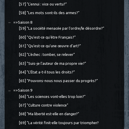
[57] "L'ennui : vice ou vertu?"
[58] "Les mots sont-ils des armes?"
=>Saison 8
[59] "La société menacée par l'ordre/le désordre?"
[60] "Qu'est-ce qu'être Français?"
[61] "Qu'est-ce qu'une œuvre d'art?"
[62] "L'échec : tomber, se relever"
[63] "Suis-je l'auteur de ma propre vie?"
[64] "L'État a-t-il tous les droits?"
[65] "Pouvons-nous nous passer du progrès?"
=>Saison 9
[66] "Les sciences vont-elles trop loin?"
[67] "Culture contre violence"
[68] "Ma liberté est-elle en danger?"
[69] "La vérité finit-elle toujours par triompher?