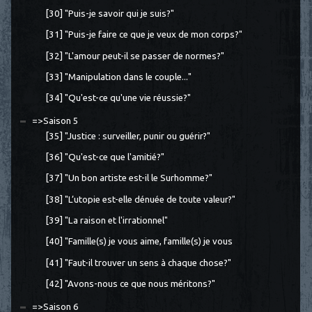
[30] "Puis-je savoir qui je suis?"
[31] "Puis-je faire ce que je veux de mon corps?"
[32] "L'amour peut-il se passer de normes?"
[33] "Manipulation dans le couple..."
[34] "Qu'est-ce qu'une vie réussie?"
=>Saison 5
[35] "Justice : surveiller, punir ou guérir?"
[36] "Qu'est-ce que l'amitié?"
[37] "Un bon artiste est-il le Surhomme?"
[38] "L’utopie est-elle dénuée de toute valeur?"
[39] "La raison et l'irrationnel"
[40] "Famille(s) je vous aime, famille(s) je vous
[41] "Faut-il trouver un sens à chaque chose?"
[42] "Avons-nous ce que nous méritons?"
=>Saison 6