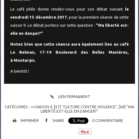
Le café philo donne rendez-vous pour son débat suivant
le
vendredi 15 décembre 2017
, pour la première séance de cette
saison 9. Le débat portera sur cette question :
"Ma liberté est-
elle en danger?"
Notez bien que cette séance aura également lieu au café
Le Belman, 17-19 Boulevard des Belles Manières,
à Montargis.
A bientôt !
LIEN PERMANENT
CATÉGORIES :
=>SAISON 9
,
[67] "CULTURE CONTRE VIOLENCE"
,
[68] "MA
LIBERTÉ EST-ELLE EN DANGER?"
IMPRIMER
SHARE
0
COMMENTAIRE