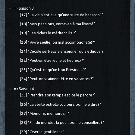
=>Saison 3
[17] "La vie n'est-elle qu'une suite de hasards?"
[18] "Mes passions, entraves à ma liberté"
[19] "Les riches le méritent-ils ?"
[20] "Vivre seul(e) ou mal accompagné(e)?"
[21] "L'école sert-elle à enseigner ou à éduquer?
[22] "Peut-on être jeune et heureux?"
[23] "Qu'est-ce qu'un bon Président?"
[24] "Peut-on vraiment être en vacances?"
=>Saison 4
[25] "Prendre son temps est-ce le perdre?"
[26] "La vérité est-elle toujours bonne à dire?"
[27] "Mémoire, mémoires..."
[28] "Fin du monde : la peur, bonne conseillère?"
[29] "Oser la gentillesse"