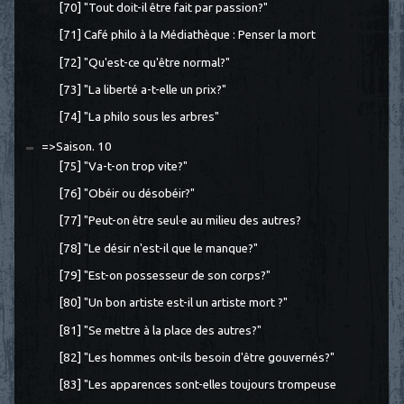
[70] "Tout doit-il être fait par passion?"
[71] Café philo à la Médiathèque : Penser la mort
[72] "Qu'est-ce qu'être normal?"
[73] "La liberté a-t-elle un prix?"
[74] "La philo sous les arbres"
=>Saison. 10
[75] "Va-t-on trop vite?"
[76] "Obéir ou désobéir?"
[77] "Peut-on être seul·e au milieu des autres?
[78] "Le désir n'est-il que le manque?"
[79] "Est-on possesseur de son corps?"
[80] "Un bon artiste est-il un artiste mort ?"
[81] "Se mettre à la place des autres?"
[82] "Les hommes ont-ils besoin d'être gouvernés?"
[83] "Les apparences sont-elles toujours trompeuse