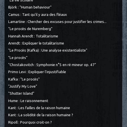
"La vie scolaire"
Björk : "Human behaviour"
Camus : Tant qu'il y aura des fléaux
Lamartine : Chercher des excuses pour justifier les crimes...
"Le procès de Nuremberg"
Hannah Arendt : Totalitarisme
Arendt : Expliquer le totalitarisme
"Le Procès (Kafka) : Une analyse existentialiste"
"Le procès"
"Chostakovitch : Symphonie n°5 en ré mineur op. 47"
Primo Levi : Expliquer l'injustifiable
Kafka : "Le procès"
"Justify My Love"
"Shutter Island"
Hume : Le raisonnement
Kant : Les failles de la raison humaine
Kant : La solidité de la raison humaine ?
Ripoll : Pourquoi croit-on ?