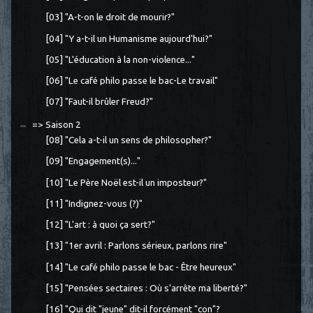
[03] "A-t-on le droit de mourir?"
[04] "Y a-t-il un Humanisme aujourd'hui?"
[05] "L'éducation à la non-violence..."
[06] "Le café philo passe le bac-Le travail"
[07] "Faut-il brûler Freud?"
=> Saison 2
[08] "Cela a-t-il un sens de philosopher?"
[09] "Engagement(s)..."
[10] "Le Père Noël est-il un imposteur?"
[11] "Indignez-vous (?)"
[12] "L'art : à quoi ça sert?"
[13] "1er avril : Parlons sérieux, parlons rire"
[14] "Le café philo passe le bac - Être heureux"
[15] "Pensées sectaires : Où s'arrête ma liberté?"
[16] "Qui dit "jeune" dit-il forcément "con"?