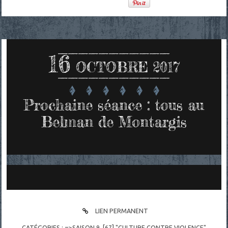
16
OCTOBRE 2017
Prochaine séance : tous au
Belman de Montargis
LIEN PERMANENT
CATÉGORIES :
=>SAISON 9
,
[67] "CULTURE CONTRE VIOLENCE"