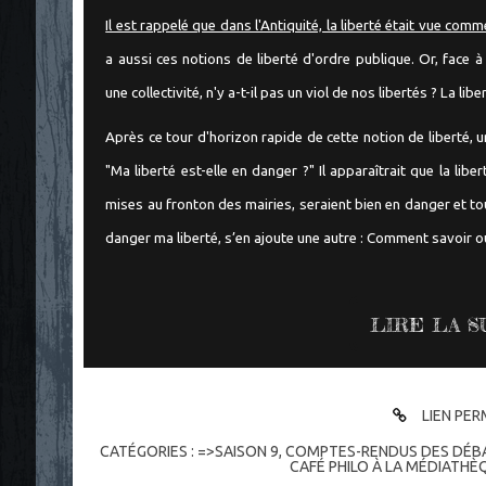
Il est rappelé que dans l'Antiquité, la liberté était vue com
a aussi ces notions de liberté d'ordre publique. Or, fac
une collectivité, n'y a-t-il pas un viol de nos libertés ? La lib
Après ce tour d'horizon rapide de cette notion de liberté, 
"Ma liberté est-elle en danger ?" Il apparaîtrait que la libe
mises au fronton des mairies, seraient bien en danger et to
danger ma liberté, s’en ajoute une autre : Comment savoir où
LIRE LA S
LIEN PE
CATÉGORIES :
=>SAISON 9
,
COMPTES-RENDUS DES DÉB
CAFÉ PHILO À LA MÉDIATHÈ