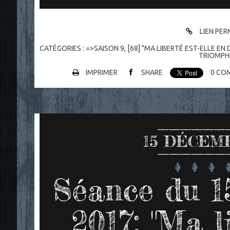
LIEN PE
"
CATÉGORIES :
=>SAISON 9
,
[68] "MA LIBERTÉ EST-ELLE EN
TRIOMPH
IMPRIMER
SHARE
0
COM
15
DÉCEMB
Séance du 1
2017: "Ma l