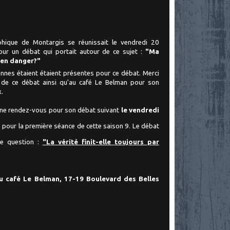
phique de Montargis se réunissait le vendredi 20
our un
débat qui portait autour de ce sujet :
"Ma
e en danger?"
nnes étaient étaient présentes pour ce débat. Merci
s de ce débat ainsi qu'au café Le Belman pour son
x.
nne rendez-vous pour son débat suivant
le vendredi
, pour la première séance de cette saison 9. Le débat
te question :
"La vérité finit-elle toujours par
u café Le Belman, 17-19 Boulevard des Belles