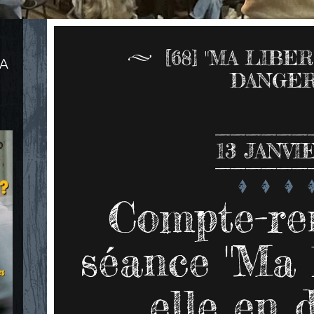
[68] "MA LIB
LA
DANGER
13
JANVIE
Compte-re
séance "Ma l
elle en 