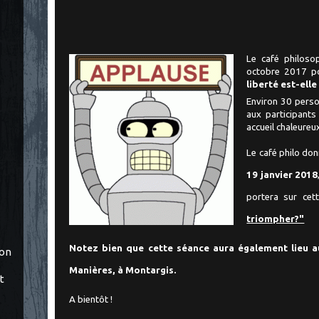
Le café philoso
octobre 2017 p
liberté est-ell
Environ 30 perso
aux participant
accueil chaleureu
Le café philo do
19 janvier 2018
portera sur cet
triompher?"
Notez bien que cette séance aura également lieu a
ton
Manières, à Montargis.
t
A bientôt !