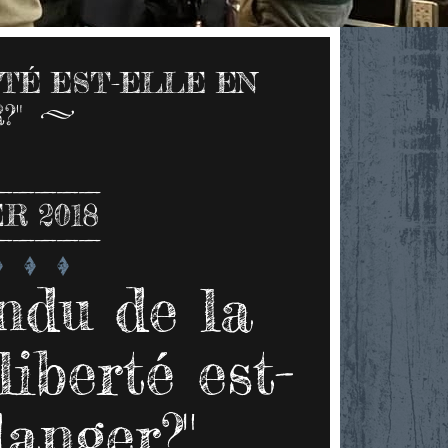
ERTÉ EST-ELLE EN
?"
R 2018
ndu de la
iberté est-
danger?"