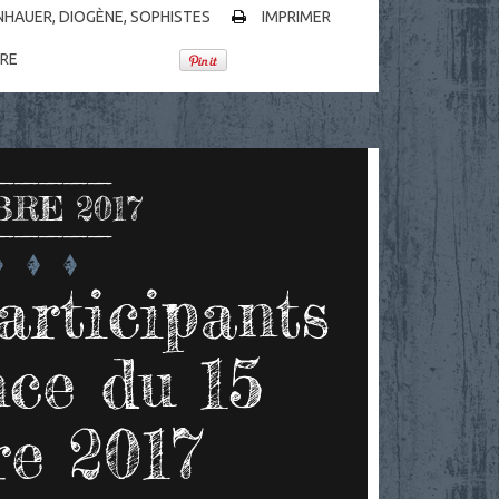
NHAUER
,
DIOGÈNE
,
SOPHISTES
IMPRIMER
RE
RE 2017
articipants
nce du 15
e 2017