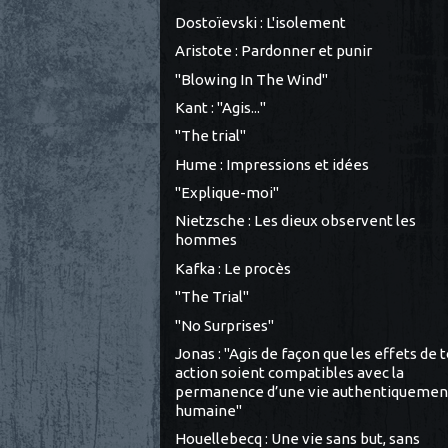
Dostoïevski : L'isolement
Aristote : Pardonner et punir
"Blowing In The Wind"
Kant : "Agis..."
"The trial"
Hume : Impressions et idées
"Explique-moi"
Nietzsche : Les dieux observent les
hommes
Kafka : Le procès
"The Trial"
"No Surprises"
Jonas : "Agis de façon que les effets de 
action soient compatibles avec la
permanence d’une vie authentiquemen
humaine"
Houellebecq : Une vie sans but, sans