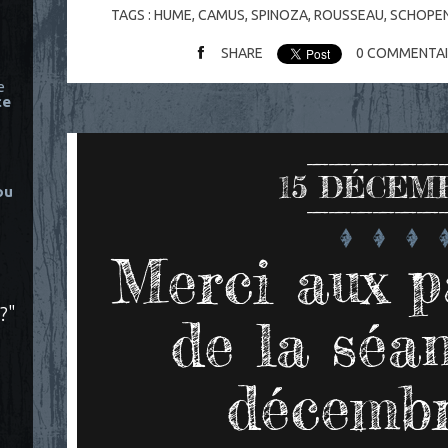
TAGS :
HUME
,
CAMUS
,
SPINOZA
,
ROUSSEAU
,
SCHOPE
SHARE
0
COMMENTAI
e
ce
15
DÉCEMB
ou
Merci aux p
?"
de la séa
décembr