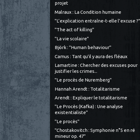
projet
Malraux : La Condition humaine
"L’explication entraîne-t-elle l’excuse ?
"The act of killing"
"La vie scolaire"
Björk : "Human behaviour"
Camus : Tant qu'il y aura des fléaux
Lamartine : Chercher des excuses pour
justifier les crimes...
"Le procès de Nuremberg"
Hannah Arendt : Totalitarisme
Arendt : Expliquer le totalitarisme
"Le Procès (Kafka) : Une analyse
existentialiste"
"Le procès"
"Chostakovitch : Symphonie n°5 en ré
mineur op. 47"