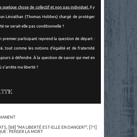
me quelque chose de collectif et non pas individuel.
Il y
e à un Léviathan (Thomas Hobbes) chargé de protéger
erté ne serait-elle pas conditionnelle ?
un premier participant reprend la question de départ :
rté, tout comme les notions d'égalité et de fraternité
ujours à défendre. À la question de savoir qui met en
 s’arrête ma liberté ?
UITE
RMANENT
ATS
,
[68] "MA LIBERTÉ EST-ELLE EN DANGER?"
,
[71]
QUE : PENSER LA MORT