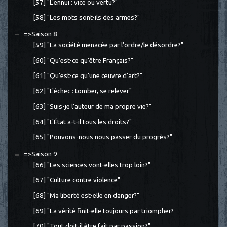
[57] "L'ennui : vice ou vertu?"
[58] "Les mots sont-ils des armes?"
=>Saison 8
[59] "La société menacée par l'ordre/le désordre?"
[60] "Qu'est-ce qu'être Français?"
[61] "Qu'est-ce qu'une œuvre d'art?"
[62] "L'échec : tomber, se relever"
[63] "Suis-je l'auteur de ma propre vie?"
[64] "L'État a-t-il tous les droits?"
[65] "Pouvons-nous nous passer du progrès?"
=>Saison 9
[66] "Les sciences vont-elles trop loin?"
[67] "Culture contre violence"
[68] "Ma liberté est-elle en danger?"
[69] "La vérité finit-elle toujours par triompher?
[70] "Tout doit-il être fait par passion?"