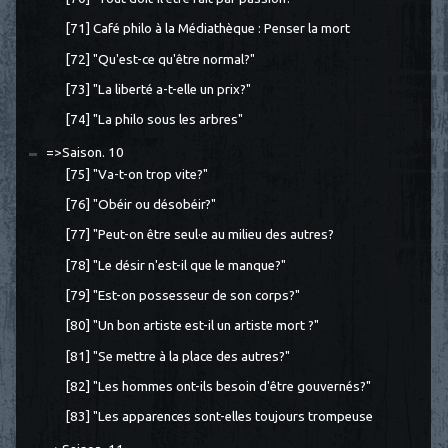
[71] Café philo à la Médiathèque : Penser la mort
[72] "Qu'est-ce qu'être normal?"
[73] "La liberté a-t-elle un prix?"
[74] "La philo sous les arbres"
=>Saison. 10
[75] "Va-t-on trop vite?"
[76] "Obéir ou désobéir?"
[77] "Peut-on être seul·e au milieu des autres?
[78] "Le désir n'est-il que le manque?"
[79] "Est-on possesseur de son corps?"
[80] "Un bon artiste est-il un artiste mort ?"
[81] "Se mettre à la place des autres?"
[82] "Les hommes ont-ils besoin d'être gouvernés?"
[83] "Les apparences sont-elles toujours trompeuse