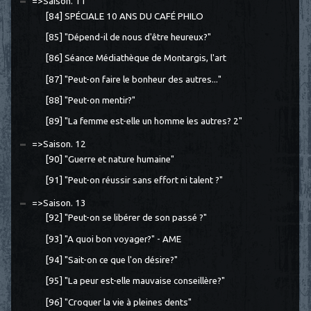
=>Saison. 11
[84] SPÉCIALE 10 ANS DU CAFÉ PHILO
[85] "Dépend-il de nous d'être heureux?"
[86] Séance Médiathèque de Montargis, l'art
[87] "Peut-on faire le bonheur des autres..."
[88] "Peut-on mentir?"
[89] "La femme est-elle un homme les autres? 2"
=>Saison. 12
[90] "Guerre et nature humaine"
[91] "Peut-on réussir sans effort ni talent ?"
=>Saison. 13
[92] "Peut-on se libérer de son passé ?"
[93] "A quoi bon voyager?" - AME
[94] "Sait-on ce que l'on désire?"
[95] "La peur est-elle mauvaise conseillère?"
[96] "Croquer la vie à pleines dents"