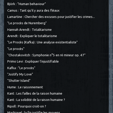
Björk : "Human behaviour"
Camus : Tant qu'il y aura des fléaux
Lamartine : Chercher des excuses pour justifier les crimes...
"Le procès de Nuremberg"
Hannah Arendt : Totalitarisme
Arendt : Expliquer le totalitarisme
"Le Procès (Kafka) : Une analyse existentialiste"
"Le procès"
"Chostakovitch : Symphonie n°5 en ré mineur op. 47"
Primo Levi : Expliquer l'injustifiable
Kafka : "Le procès"
"Justify My Love"
"Shutter Island"
Hume : Le raisonnement
Kant : Les failles de la raison humaine
Kant : La solidité de la raison humaine ?
Ripoll : Pourquoi croit-on ?
Machiavel : la fin justifie les moyens