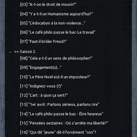
[03] "A-t-on le droit de mourir?"
[04] "Y a-t-il un Humanisme aujourd'hui?"
[05] "L'éducation à la non-violence..."
[06] "Le café philo passe le bac-Le travail"
[07] "Faut-il brûler Freud?"
=> Saison 2
[08] "Cela a-t-il un sens de philosopher?"
[09] "Engagement(s)..."
[10] "Le Père Noël est-il un imposteur?"
[11] "Indignez-vous (?)"
[12] "L'art : à quoi ça sert?"
[13] "1er avril : Parlons sérieux, parlons rire"
[14] "Le café philo passe le bac - Être heureux"
[15] "Pensées sectaires : Où s'arrête ma liberté?"
[16] "Qui dit "jeune" dit-il forcément "con"?