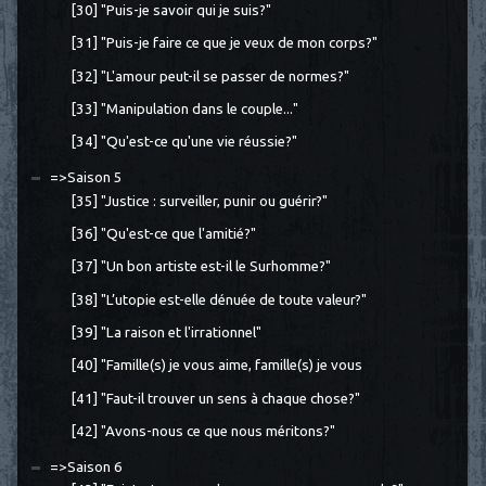
[30] "Puis-je savoir qui je suis?"
[31] "Puis-je faire ce que je veux de mon corps?"
[32] "L'amour peut-il se passer de normes?"
[33] "Manipulation dans le couple..."
[34] "Qu'est-ce qu'une vie réussie?"
=>Saison 5
[35] "Justice : surveiller, punir ou guérir?"
[36] "Qu'est-ce que l'amitié?"
[37] "Un bon artiste est-il le Surhomme?"
[38] "L’utopie est-elle dénuée de toute valeur?"
[39] "La raison et l'irrationnel"
[40] "Famille(s) je vous aime, famille(s) je vous
[41] "Faut-il trouver un sens à chaque chose?"
[42] "Avons-nous ce que nous méritons?"
=>Saison 6