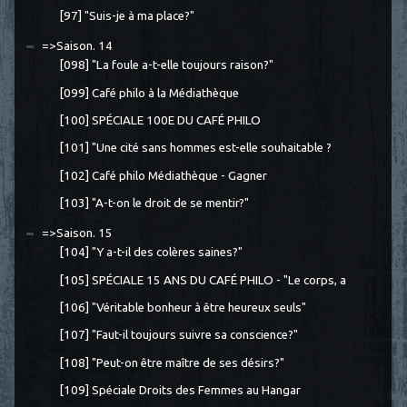
[97] "Suis-je à ma place?"
=>Saison. 14
[098] "La foule a-t-elle toujours raison?"
[099] Café philo à la Médiathèque
[100] SPÉCIALE 100E DU CAFÉ PHILO
[101] "Une cité sans hommes est-elle souhaitable ?
[102] Café philo Médiathèque - Gagner
[103] "A-t-on le droit de se mentir?"
=>Saison. 15
[104] "Y a-t-il des colères saines?"
[105] SPÉCIALE 15 ANS DU CAFÉ PHILO - "Le corps, a
[106] "Véritable bonheur à être heureux seuls"
[107] "Faut-il toujours suivre sa conscience?"
[108] "Peut-on être maître de ses désirs?"
[109] Spéciale Droits des Femmes au Hangar