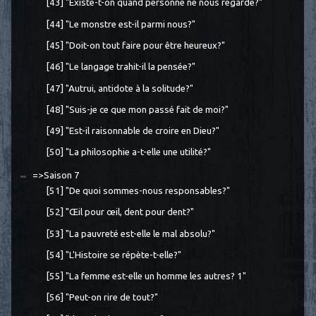
[43] "Existe-t-on quand personne ne nous regarde?"
[44] "Le monstre est-il parmi nous?"
[45] "Doit-on tout faire pour être heureux?"
[46] "Le langage trahit-il la pensée?"
[47] "Autrui, antidote à la solitude?"
[48] "Suis-je ce que mon passé fait de moi?"
[49] "Est-il raisonnable de croire en Dieu?"
[50] "La philosophie a-t-elle une utilité?"
=>Saison 7
[51] "De quoi sommes-nous responsables?"
[52] "Œil pour œil, dent pour dent?"
[53] "La pauvreté est-elle le mal absolu?"
[54] "L'Histoire se répète-t-elle?"
[55] "La femme est-elle un homme les autres? 1"
[56] "Peut-on rire de tout?"