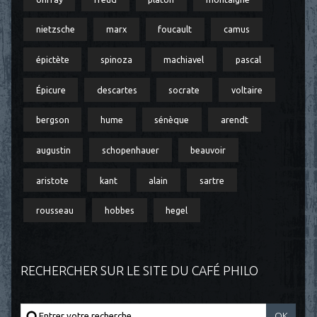
nietzsche
marx
foucault
camus
épictète
spinoza
machiavel
pascal
Épicure
descartes
socrate
voltaire
bergson
hume
sénèque
arendt
augustin
schopenhauer
beauvoir
aristote
kant
alain
sartre
rousseau
hobbes
hegel
RECHERCHER SUR LE SITE DU CAFÉ PHILO