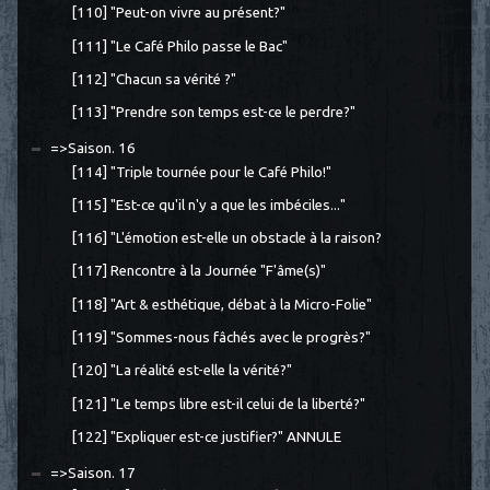
[110] "Peut-on vivre au présent?"
[111] "Le Café Philo passe le Bac"
[112] "Chacun sa vérité ?"
[113] "Prendre son temps est-ce le perdre?"
=>Saison. 16
[114] "Triple tournée pour le Café Philo!"
[115] "Est-ce qu'il n'y a que les imbéciles..."
[116] "L'émotion est-elle un obstacle à la raison?
[117] Rencontre à la Journée "F'âme(s)"
[118] "Art & esthétique, débat à la Micro-Folie"
[119] "Sommes-nous fâchés avec le progrès?"
[120] "La réalité est-elle la vérité?"
[121] "Le temps libre est-il celui de la liberté?"
[122] "Expliquer est-ce justifier?" ANNULE
=>Saison. 17