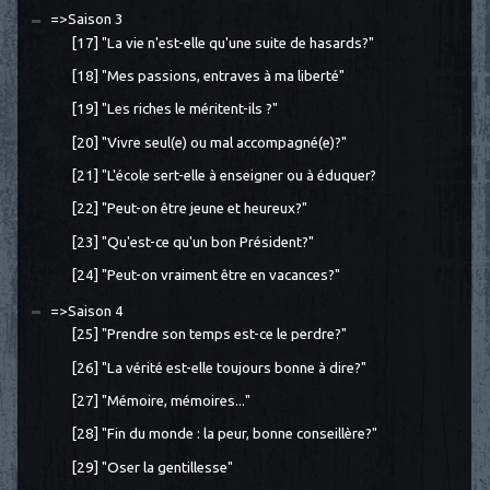
=>Saison 3
[17] "La vie n'est-elle qu'une suite de hasards?"
[18] "Mes passions, entraves à ma liberté"
[19] "Les riches le méritent-ils ?"
[20] "Vivre seul(e) ou mal accompagné(e)?"
[21] "L'école sert-elle à enseigner ou à éduquer?
[22] "Peut-on être jeune et heureux?"
[23] "Qu'est-ce qu'un bon Président?"
[24] "Peut-on vraiment être en vacances?"
=>Saison 4
[25] "Prendre son temps est-ce le perdre?"
[26] "La vérité est-elle toujours bonne à dire?"
[27] "Mémoire, mémoires..."
[28] "Fin du monde : la peur, bonne conseillère?"
[29] "Oser la gentillesse"