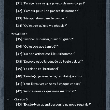
[31] "Puis-je faire ce que je veux de mon corps?"
[32] "L'amour peut-il se passer de normes?"
[33] "Manipulation dans le couple..."
[34] "Qu'est-ce qu'une vie réussie?"
=>Saison 5
[35] "Justice : surveiller, punir ou guérir?"
[36] "Qu'est-ce que l'amitié?"
[37] "Un bon artiste est-il le Surhomme?"
[38] "L’utopie est-elle dénuée de toute valeur?"
[39] "La raison et l'irrationnel"
[40] "Famille(s) je vous aime, famille(s) je vous
[41] "Faut-il trouver un sens à chaque chose?"
[42] "Avons-nous ce que nous méritons?"
=>Saison 6
[43] "Existe-t-on quand personne ne nous regarde?"