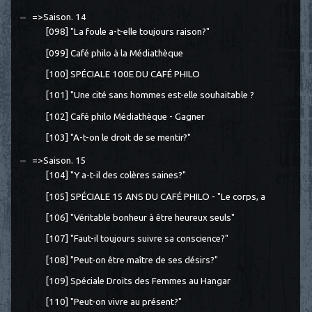
=>Saison. 14
[098] "La foule a-t-elle toujours raison?"
[099] Café philo à la Médiathèque
[100] SPÉCIALE 100E DU CAFÉ PHILO
[101] "Une cité sans hommes est-elle souhaitable ?
[102] Café philo Médiathèque - Gagner
[103] "A-t-on le droit de se mentir?"
=>Saison. 15
[104] "Y a-t-il des colères saines?"
[105] SPÉCIALE 15 ANS DU CAFÉ PHILO - "Le corps, a
[106] "Véritable bonheur à être heureux seuls"
[107] "Faut-il toujours suivre sa conscience?"
[108] "Peut-on être maître de ses désirs?"
[109] Spéciale Droits des Femmes au Hangar
[110] "Peut-on vivre au présent?"