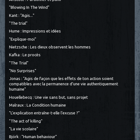
"Blowing In The Wind"
Kant : "Agis..."
"The trial"
Hume : Impressions et idées
"Explique-moi"
Nietzsche : Les dieux observent les hommes
Kafka : Le procès
"The Trial"
"No Surprises"
Jonas : "Agis de façon que les effets de ton action soient
compatibles avec la permanence d’une vie authentiquement
humaine"
Houellebecq : Une vie sans but, sans projet
Malraux : La Condition humaine
"L’explication entraîne-t-elle l’excuse ?"
"The act of killing"
"La vie scolaire"
Björk : "Human behaviour"