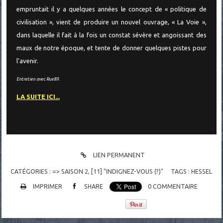
empruntait il y a quelques années le concept de « politique de
civilisation », vient de produire un nouvel ouvrage, « La Voie »,
dans laquelle il fait à la fois un constat sévère et angoissant des
maux de notre époque, et tente de donner quelques pistes pour
l'avenir.
Entretien avec Rue89.
LA SUITE ICI...
LIEN PERMANENT
CATÉGORIES :
=> SAISON 2
,
[11] "INDIGNEZ-VOUS (?)"
TAGS :
HESSEL
IMPRIMER
SHARE
0
COMMENTAIRE