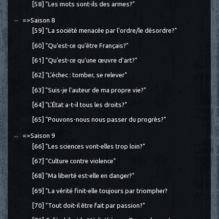
[58] "Les mots sont-ils des armes?"
=>Saison 8
[59] "La société menacée par l'ordre/le désordre?"
[60] "Qu'est-ce qu'être Français?"
[61] "Qu'est-ce qu'une œuvre d'art?"
[62] "L'échec : tomber, se relever"
[63] "Suis-je l'auteur de ma propre vie?"
[64] "L'État a-t-il tous les droits?"
[65] "Pouvons-nous nous passer du progrès?"
=>Saison 9
[66] "Les sciences vont-elles trop loin?"
[67] "Culture contre violence"
[68] "Ma liberté est-elle en danger?"
[69] "La vérité finit-elle toujours par triompher?
[70] "Tout doit-il être fait par passion?"