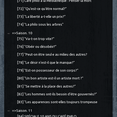
[71] Café philo à la Médiathèque : Penser la mort
[72] "Qu'est-ce qu'être normal?"
[73] "La liberté a-t-elle un prix?"
[74] "La philo sous les arbres"
=>Saison. 10
[75] "Va-t-on trop vite?"
[76] "Obéir ou désobéir?"
[77] "Peut-on être seul·e au milieu des autres?
[78] "Le désir n'est-il que le manque?"
[79] "Est-on possesseur de son corps?"
[80] "Un bon artiste est-il un artiste mort ?"
[81] "Se mettre à la place des autres?"
[82] "Les hommes ont-ils besoin d'être gouvernés?"
[83] "Les apparences sont-elles toujours trompeuse
=>Saison. 11
[84] SPÉCIALE 10 ANS DU CAFÉ PHILO