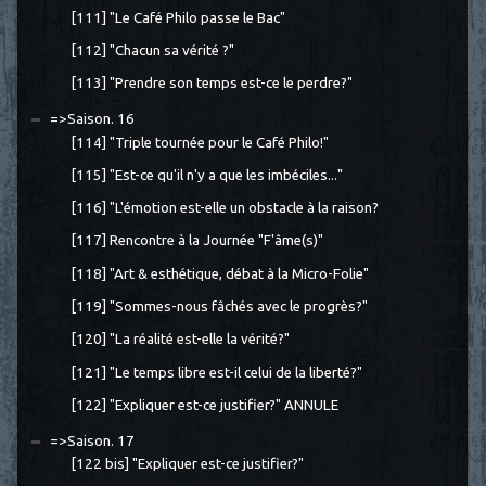
[111] "Le Café Philo passe le Bac"
[112] "Chacun sa vérité ?"
[113] "Prendre son temps est-ce le perdre?"
=>Saison. 16
[114] "Triple tournée pour le Café Philo!"
[115] "Est-ce qu'il n'y a que les imbéciles..."
[116] "L'émotion est-elle un obstacle à la raison?
[117] Rencontre à la Journée "F'âme(s)"
[118] "Art & esthétique, débat à la Micro-Folie"
[119] "Sommes-nous fâchés avec le progrès?"
[120] "La réalité est-elle la vérité?"
[121] "Le temps libre est-il celui de la liberté?"
[122] "Expliquer est-ce justifier?" ANNULE
=>Saison. 17
[122 bis] "Expliquer est-ce justifier?"