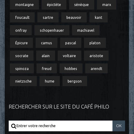
montaigne
épictète
sénèque
marx
foucault
sartre
beauvoir
kant
onfray
schopenhauer
machiavel
Épicure
camus
pascal
platon
socrate
alain
voltaire
aristote
spinoza
freud
hobbes
arendt
nietzsche
hume
bergson
RECHERCHER SUR LE SITE DU CAFÉ PHILO