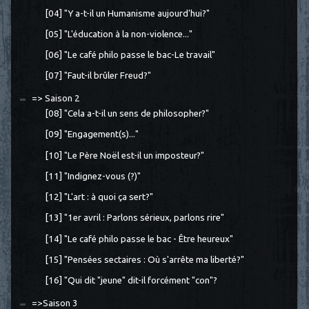
[04] "Y a-t-il un Humanisme aujourd'hui?"
[05] "L'éducation à la non-violence..."
[06] "Le café philo passe le bac-Le travail"
[07] "Faut-il brûler Freud?"
=> Saison 2
[08] "Cela a-t-il un sens de philosopher?"
[09] "Engagement(s)..."
[10] "Le Père Noël est-il un imposteur?"
[11] "Indignez-vous (?)"
[12] "L'art : à quoi ça sert?"
[13] "1er avril : Parlons sérieux, parlons rire"
[14] "Le café philo passe le bac - Être heureux"
[15] "Pensées sectaires : Où s'arrête ma liberté?"
[16] "Qui dit "jeune" dit-il forcément "con"?
=>Saison 3