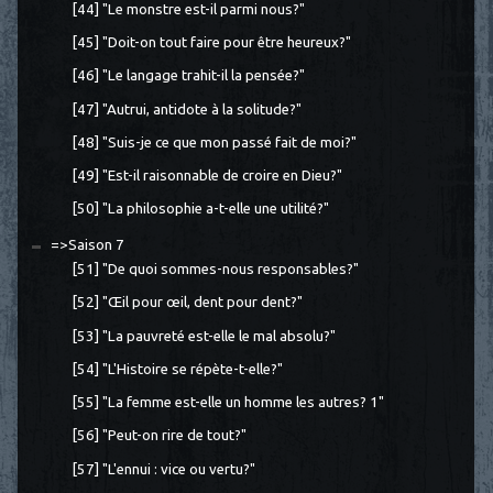
[44] "Le monstre est-il parmi nous?"
[45] "Doit-on tout faire pour être heureux?"
[46] "Le langage trahit-il la pensée?"
[47] "Autrui, antidote à la solitude?"
[48] "Suis-je ce que mon passé fait de moi?"
[49] "Est-il raisonnable de croire en Dieu?"
[50] "La philosophie a-t-elle une utilité?"
=>Saison 7
[51] "De quoi sommes-nous responsables?"
[52] "Œil pour œil, dent pour dent?"
[53] "La pauvreté est-elle le mal absolu?"
[54] "L'Histoire se répète-t-elle?"
[55] "La femme est-elle un homme les autres? 1"
[56] "Peut-on rire de tout?"
[57] "L'ennui : vice ou vertu?"