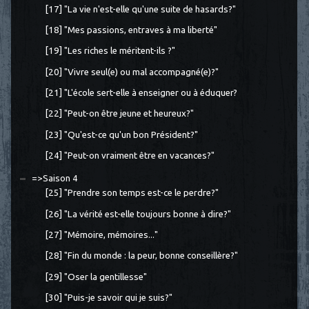
[17] "La vie n'est-elle qu'une suite de hasards?"
[18] "Mes passions, entraves à ma liberté"
[19] "Les riches le méritent-ils ?"
[20] "Vivre seul(e) ou mal accompagné(e)?"
[21] "L'école sert-elle à enseigner ou à éduquer?
[22] "Peut-on être jeune et heureux?"
[23] "Qu'est-ce qu'un bon Président?"
[24] "Peut-on vraiment être en vacances?"
=>Saison 4
[25] "Prendre son temps est-ce le perdre?"
[26] "La vérité est-elle toujours bonne à dire?"
[27] "Mémoire, mémoires..."
[28] "Fin du monde : la peur, bonne conseillère?"
[29] "Oser la gentillesse"
[30] "Puis-je savoir qui je suis?"