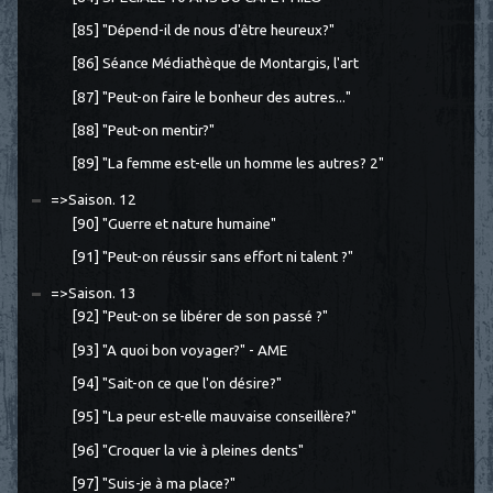
[85] "Dépend-il de nous d'être heureux?"
[86] Séance Médiathèque de Montargis, l'art
[87] "Peut-on faire le bonheur des autres..."
[88] "Peut-on mentir?"
[89] "La femme est-elle un homme les autres? 2"
=>Saison. 12
[90] "Guerre et nature humaine"
[91] "Peut-on réussir sans effort ni talent ?"
=>Saison. 13
[92] "Peut-on se libérer de son passé ?"
[93] "A quoi bon voyager?" - AME
[94] "Sait-on ce que l'on désire?"
[95] "La peur est-elle mauvaise conseillère?"
[96] "Croquer la vie à pleines dents"
[97] "Suis-je à ma place?"