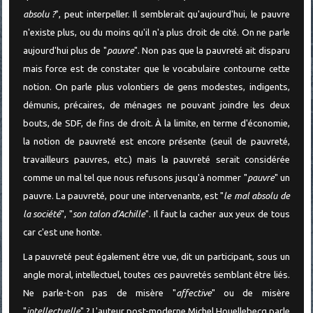
absolu ?
", peut interpeller. Il semblerait qu'aujourd'hui, le pauvre
n'existe plus, ou du moins qu'il n'a plus droit de cité. On ne parle
aujourd'hui plus de "
pauvre
". Non pas que la pauvreté ait disparu
mais force est de constater que le vocabulaire contourne cette
notion. On parle plus volontiers de gens modestes, indigents,
démunis, précaires, de ménages ne pouvant joindre les deux
bouts, de SDF, de fins de droit. À la limite, en terme d'économie,
la notion de pauvreté est encore présente (seuil de pauvreté,
travailleurs pauvres, etc.) mais la pauvreté serait considérée
comme un mal tel que nous refusons jusqu'à nommer "
pauvre
" un
pauvre. La pauvreté, pour une intervenante, est "
le mal absolu de
la société
", "
son talon d’Achille
". Il faut la cacher aux yeux de tous
car c'est une honte.
La pauvreté peut également être vue, dit un participant, sous un
angle moral, intellectuel, toutes ces pauvretés semblant être liés.
Ne parle-t-on pas de misère "
affective
" ou de misère
"
intellectuelle
" ? L'auteur post-moderne
Michel Houellebecq
parle