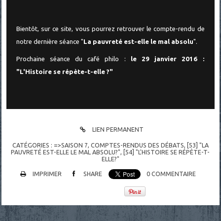
Bientôt, sur ce site, vous pourrez retrouver le compte-rendu de
notre dernière séance "
La pauvreté est-elle le mal absolu
".
Prochaine séance du café philo :
le 29 janvier 2016 :
"L'Histoire se répète-t-elle ?"
LIEN PERMANENT
CATÉGORIES :
=>SAISON 7
,
COMPTES-RENDUS DES DÉBATS
,
[53] "LA
PAUVRETÉ EST-ELLE LE MAL ABSOLU?"
,
[54] "L'HISTOIRE SE RÉPÈTE-T-
ELLE?"
IMPRIMER
SHARE
0
COMMENTAIRE