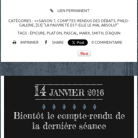
LIEN PERMANENT
CATÉGORIES :
=>SAISON 7
,
COMPTES-RENDUS DES DÉBATS
,
PHILO-
GALERIE
,
[53] "LA PAUVRETÉ EST-ELLE LE MAL ABSOLU?"
TAGS :
ÉPICURE
,
PLATON
,
PASCAL
,
MARX
,
SMITH
,
D'AQUIN
IMPRIMER
SHARE
0
COMMENTAIRE
14
JANVIER 2016
Bientôt le compte-rendu de
la dernière séance