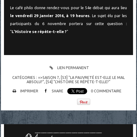
Le café philo donne rendez-vous pour le 54e débat qui aura lieu
le vendredi 29 janvier 2016, à 19 heures
. Le sujet élu par les
participants du 6 novembre portera sur cette question :
"
L'Histoire se répète-t-elle ?
"
LIEN PERMANENT
CATÉGORIES :
=>SAISON 7
,
[53] "LA PAUVRETÉ EST-ELLE LE MAL
ABSOLU?"
,
[54] "L'HISTOIRE SE RÉPÈTE-T-ELLE?"
IMPRIMER
SHARE
0
COMMENTAIRE