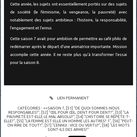
Cette année, les sujets ont essentiellement portés sur des sujets
de société (le féminisme, la vengeance, la pauvreté) avec
notablement des sujets ambitieux : l’histoire, la responsabilité,
l’engagement et l’ennui.
Cette saison 7 avait pour ambition de permettre au café philo de
redémarrer après le départ d’une animatrice importante. Mission
accomplie cette année. Il ne reste plus qu’à transformer l’essai
pour la saison 8.
LIEN PERMANENT
CATÉGORIES :
=>SAISON 7
,
[51] "DE QUOI SOMMES-NOUS
RESPONSABLES?"
,
[52] "ŒIL POUR ŒIL, DENT POUR DENT?"
,
[53] "LA
PAUVRETÉ EST-ELLE LE MAL ABSOLU?"
,
[54] "L'HISTOIRE SE RÉPÈTE-T-
ELLE?"
,
[55] "LA FEMME EST-ELLE UN HOMME LES AUTRES? 1"
,
[56] "PEUT-
ON RIRE DE TOUT?"
,
[57] "L'ENNUI : VICE OU VERTU?"
,
[58] "LES MOTS
SONT-ILS DES ARMES?"