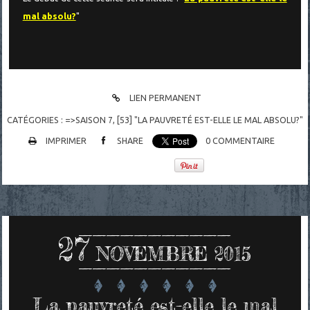
mal absolu?
"
LIEN PERMANENT
CATÉGORIES :
=>SAISON 7
,
[53] "LA PAUVRETÉ EST-ELLE LE MAL ABSOLU?"
IMPRIMER
SHARE
0
COMMENTAIRE
27
NOVEMBRE 2015
La pauvreté est-elle le mal