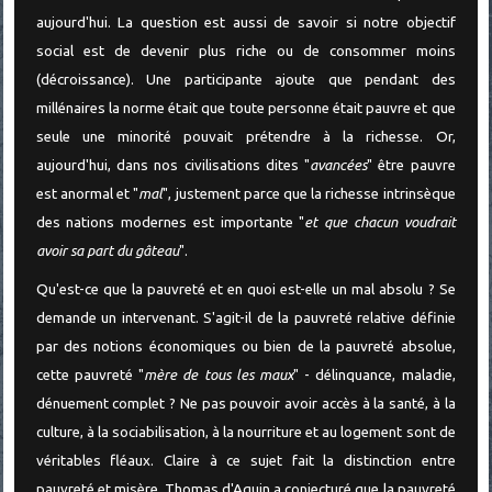
aujourd'hui. La question est aussi de savoir si notre objectif
social est de devenir plus riche ou de consommer moins
(décroissance). Une participante ajoute que pendant des
millénaires la norme était que toute personne était pauvre et que
seule une minorité pouvait prétendre à la richesse. Or,
aujourd'hui, dans nos civilisations dites "
avancées
" être pauvre
est anormal et "
mal
", justement parce que la richesse intrinsèque
des nations modernes est importante "
et que chacun voudrait
avoir sa part du gâteau
".
Qu'est-ce que la pauvreté et en quoi est-elle un mal absolu ? Se
demande un intervenant. S'agit-il de la pauvreté relative définie
par des notions économiques ou bien de la pauvreté absolue,
cette pauvreté "
mère de tous les maux
" - délinquance, maladie,
dénuement complet ? Ne pas pouvoir avoir accès à la santé, à la
culture, à la sociabilisation, à la nourriture et au logement sont de
véritables fléaux. Claire à ce sujet fait la distinction entre
pauvreté et misère.
Thomas d'Aquin
a conjecturé que la pauvreté