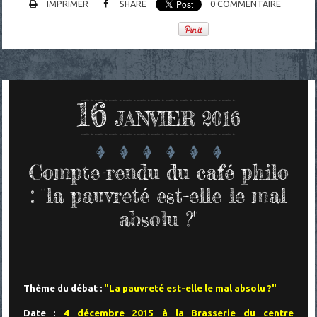
IMPRIMER
SHARE
0
COMMENTAIRE
16
JANVIER 2016
Compte-rendu du café philo
: "la pauvreté est-elle le mal
absolu ?"
Thème du débat :
"La pauvreté est-elle le mal absolu ?"
Date :
4 décembre 2015 à la Brasserie du centre