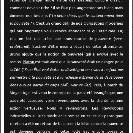
lieues de changer notre vision des besoins.
Épicure
disait :
comment devenir riche ? Il ne faut pas augmenter nos biens mais
diminuer nos besoins ("
La belle chose, que le contentement dans
la pauvreté !
"). C'est un grand défi de nos civilisations modernes
qui ont longtemps voulu rendre abondant ce qui était rare. Or,
cela ne fait que créer une sous-couche de pauvreté (
sous-
prolétariat
), frustrée d'être mise à l'écart de cette abondance.
Bruno ajoute que la notion de pauvreté qui a évolué avec le
temps.
Platon
estimait ainsi que la pauvreté était un danger pour
la Cité ("
Si un État veut éviter la désintégration civile, il ne faut pas
permettre à la pauvreté et à la richesse extrême de se développer
dans aucune partie du corps civil
",
voir ce lien
). Puis, à partir du
Moyen Âge, est venu le concept de la pauvreté évangélique, une
pauvreté acceptée voire revendiquée, avec la charité comme
action vertueuse. Nous y reviendrons. Les Révolutions
industrielles au XIXe siècle et la remise en cause du paradigme
chrétien a été un retour de balancier : la lutte contre la pauvreté
est devenue centrale et cette lutte est encore présente