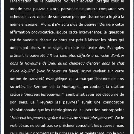
l'éradication de la pauvreté pourrait advenir lorsque tout le
monde sera pauvre : alors, personne ne pourra comparer ses
richesses avec celles de son voisin puisque chacun sera logé à la
même enseigne ! Alors, il n'y aura plus de pauvre ! Derrière cette
affirmation provocatrice, ajoute cette intervenante, la question
est de savoir si chacun de nous est prêt à laisser les biens qui
nous sont chers. À ce sujet, il existe un texte des Évangiles
prônant la pauvreté :"
Il est bien plus difficile à un riche d'entrer
dans le Royaume de Dieu qu'un chameau d'entrer dans le chat
d'une aiguille
" (
voir le texte en ligne
). Bruno revient sur cette
notion de pauvreté évangélique qui a marqué l'histoire de nos
sociétés. Le Sermon sur la Montagne, qui contient la citation
célèbre "
Heureux les pauvres...
", semblerait avoir été détourné de
son sens. Le "Heureux les pauvres" aurait une connotation
révolutionnaire que les théologiens de la Libération ont rappelé :
"
Heureux les pauvres : grâce à moi ils ne seront plus pauvres
". On le
voit, Jésus ne serait pas ce prêcheur consolant les pauvres mais
celui qui leur promettrait la richesse ici et maintenant. On le voit