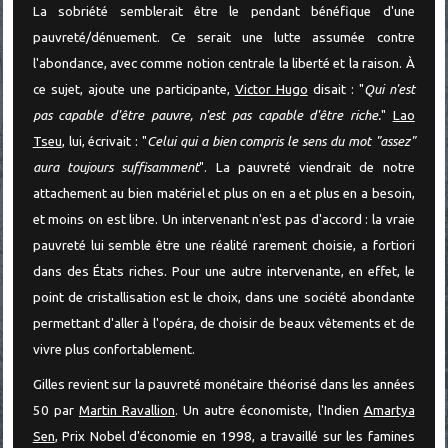
La sobriété semblerait être le pendant bénéfique d'une
pauvreté/dénuement. Ce serait une lutte assumée contre
l'abondance, avec comme notion centrale la liberté et la raison. À
ce sujet, ajoute une participante,
Victor Hugo
disait : "
Qui n'est
pas capable d'être pauvre, n'est pas capable d'être riche.
"
Lao
Tseu
, lui, écrivait : "
Celui qui a bien compris le sens du mot "assez"
aura toujours suffisamment
". La pauvreté viendrait de notre
attachement au bien matériel et plus on en a et plus en a besoin,
et moins on est libre. Un intervenant n'est pas d'accord : la vraie
pauvreté lui semble être une réalité rarement choisie, a fortiori
dans des États riches. Pour une autre intervenante, en effet, le
point de cristallisation est le choix, dans une société abondante
permettant d'aller à l'opéra, de choisir de beaux vêtements et de
vivre plus confortablement.
Gilles revient sur la pauvreté monétaire théorisé dans les années
50 par
Martin Ravallion
. Un autre économiste, l'Indien
Amartya
Sen
, Prix Nobel d'économie en 1998, a travaillé sur les famines