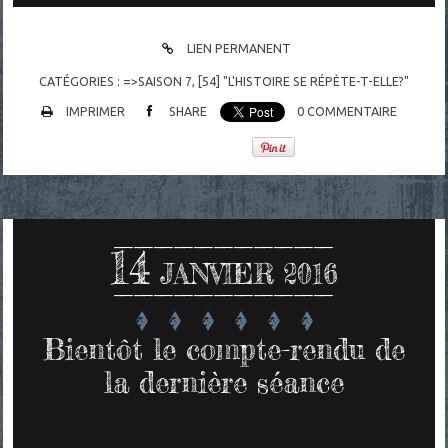
LIEN PERMANENT
CATÉGORIES :
=>SAISON 7
,
[54] "L'HISTOIRE SE RÉPÈTE-T-ELLE?"
IMPRIMER
SHARE
0
COMMENTAIRE
14
JANVIER 2016
Bientôt le compte-rendu de
la dernière séance