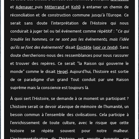
et
Adenauer
puis
Mitterrand
et
Kohl
) à entamer un chemin de
réconciliation et de construction commune jusqu'à l'Europe. Ce
serait sans doute l'interprétation de l'Histoire qui nous
conduirait à juger tel ou tel événement comme répétitif : "
Ce qui
trouble les hommes, ce ne sont pas les événements, mais l'idée
qu'ils se font des événements
" disait
Épictète
(
voir ce texte
). Sans
doute chercherions-nous des ressemblances pour nous rassurer
et trouver des repères. Ce serait "la Raison qui gouverne le
monde" comme le disait
Hegel
. Aujourd'hui, l'histoire est sortie
de ce paradigme d'un grand Tout conduit par une Raison
suprême mais la conscience est toujours là.
À quoi sert l'Histoire, se demande à ce moment un participant ?
L'histoire serait ce devoir atavique de mémoire de l'humanité, un
besoin commun à l'ensemble des civilisations. Cela participe à
l'enrichissement de toute culture, avec le risque que cette
histoire se répète souvent pour notre malheur.
L'instrumentalisation de l'histoire est ensuite évoquée, car