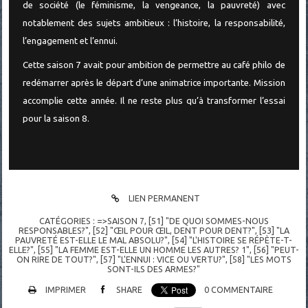
de société (le féminisme, la vengeance, la pauvreté) avec
notablement des sujets ambitieux : l’histoire, la responsabilité,
l’engagement et l’ennui.
Cette saison 7 avait pour ambition de permettre au café philo de
redémarrer après le départ d’une animatrice importante. Mission
accomplie cette année. Il ne reste plus qu’à transformer l’essai
pour la saison 8.
LIEN PERMANENT
CATÉGORIES :
=>SAISON 7
,
[51] "DE QUOI SOMMES-NOUS
RESPONSABLES?"
,
[52] "ŒIL POUR ŒIL, DENT POUR DENT?"
,
[53] "LA
PAUVRETÉ EST-ELLE LE MAL ABSOLU?"
,
[54] "L'HISTOIRE SE RÉPÈTE-T-
ELLE?"
,
[55] "LA FEMME EST-ELLE UN HOMME LES AUTRES? 1"
,
[56] "PEUT-
ON RIRE DE TOUT?"
,
[57] "L'ENNUI : VICE OU VERTU?"
,
[58] "LES MOTS
SONT-ILS DES ARMES?"
IMPRIMER
SHARE
0
COMMENTAIRE