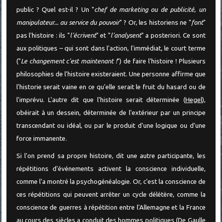
public ? Quel est-il ? Un "
chef de marketing ou de publicité, un
manipulateur... au service du pouvoir
" ? Or, les historiens ne "
font
"
pas l'histoire : ils "
l'écrivent
" et "
l'analysent
" a posteriori. Ce sont
aux politiques – qui sont dans l'action, l'immédiat, le court terme
("
Le changement c'est maintenant !
") de faire l'histoire ! Plusieurs
philosophies de l'histoire existeraient. Une personne affirme que
l'historie serait vaine en ce qu'elle serait le fruit du hasard ou de
l'imprévu. L'autre dit que l'histoire serait déterminée (
Hegel
),
obéirait à un dessein, déterminée de l'extérieur par un principe
transcendant ou idéal, ou par le produit d'une logique ou d'une
force immanente.
Si l'on prend sa propre histoire, dit une autre participante, les
répétitions d'événements activent la conscience individuelle,
comme l'a montré la psychogénéalogie. Or, c'est la conscience de
ces répétitions qui peuvent arrêter un cycle délétère, comme la
conscience de guerres à répétition entre l'Allemagne et la France
au cours des siècles a conduit des hommes politiques (
De Gaulle