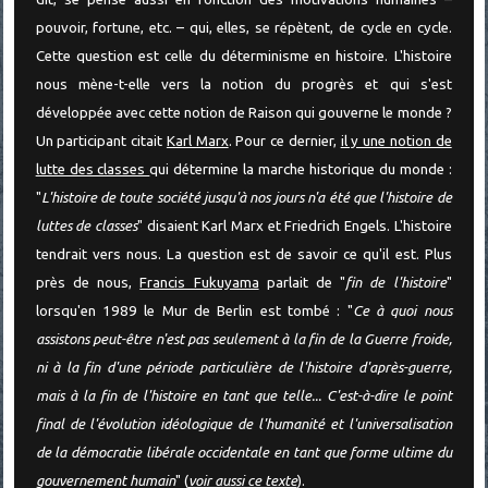
pouvoir, fortune, etc. – qui, elles, se répètent, de cycle en cycle.
Cette question est celle du déterminisme en histoire. L'histoire
nous mène-t-elle vers la notion du progrès et qui s'est
développée avec cette notion de Raison qui gouverne le monde ?
Un participant citait
Karl Marx
. Pour ce dernier,
il y une notion de
lutte des classes
qui détermine la marche historique du monde :
"
L'histoire de toute société jusqu'à nos jours n'a été que l'histoire de
luttes de classes
" disaient Karl Marx et Friedrich Engels. L'histoire
tendrait vers nous. La question est de savoir ce qu'il est. Plus
près de nous,
Francis Fukuyama
parlait de "
fin de l'histoire
"
lorsqu'en 1989 le Mur de Berlin est tombé : "
Ce à quoi nous
assistons peut-être n'est pas seulement à la fin de la Guerre froide,
ni à la fin d'une période particulière de l'histoire d'après-guerre,
mais à la fin de l'histoire en tant que telle... C'est-à-dire le point
final de l'évolution idéologique de l'humanité et l'universalisation
de la démocratie libérale occidentale en tant que forme ultime du
gouvernement humain
" (
voir aussi ce texte
).