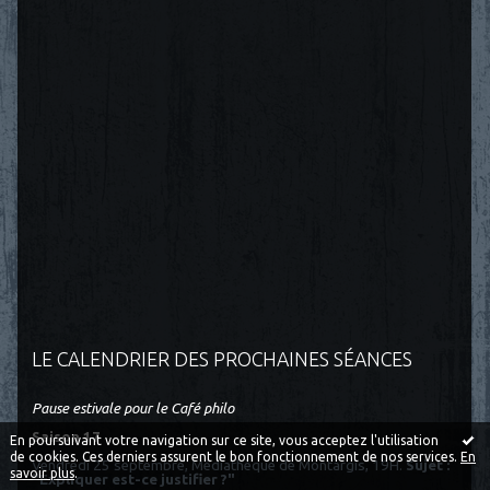
LE CALENDRIER DES PROCHAINES SÉANCES
Pause estivale pour le Café philo
Saison 17
En poursuivant votre navigation sur ce site, vous acceptez l'utilisation
de cookies. Ces derniers assurent le bon fonctionnement de nos services.
En
Vendredi 25 septembre, Médiathèque de Montargis, 19H.
Sujet :
savoir plus
.
"Expliquer est-ce justifier ?"