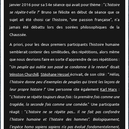
janvier 2016 pour sa 54e séance qui avait pour thème : "
L'histoire
se répète-t-elle ?
" Bruno se félicite en début de séance que ce
sujet ait été choisi car l'histoire, "une passion française", n'a
jamais été débattu lors des soirées philosophiques de la
Chaussée.
A priori, pour les deux premiers participants l'histoire humaine
semblerait contenir des similitudes, des répétitions, alors même
que nous devrions faire en sorte d'apprendre de ces répétitions :
"
Un peuple qui oublie son passé se condamne à le revivre
" disait
Winston Churchill
.
Stéphane Hessel
écrivait, de son côté : “
Hélas,
l'histoire donne peu d'exemples de peuples qui tirent les leçons de
leur propre histoire !
” Une personne cite également
Karl Marx
:
"
L’histoire se répète toujours deux fois : la première fois comme une
tragédie, la seconde fois comme une comédie.
" Une participante
réagit : "
L'histoire ne se répète pas... Il ne fait pas confondre
l'histoire humaine et l'histoire des hommes". Biologiquement,
l'espèce homo sapiens sapiens n'a pas évolué fondamentalement,