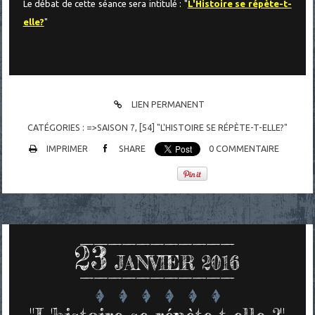
Le débat de cette séance sera intitulé : "
L'Histoire se répète-t-
elle?
"
LIEN PERMANENT
CATÉGORIES :
=>SAISON 7
,
[54] "L'HISTOIRE SE RÉPÈTE-T-ELLE?"
IMPRIMER
SHARE
0
COMMENTAIRE
23
JANVIER 2016