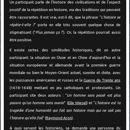
Un participant parle de l'histoire des civilisations et de l'aspect
positif de la répétition en histoire, via des traditions qui peuvent
être rassurantes. Il est vrai, est-il dit, que la phrase "
L'histoire se
répète-t-elle ?
" porte en elle très souvent quelque chose de
stigmatisant ("
Plus jamais ça !
"). Or, la répétition pourrait aussi
être positive.
Il existe certes des similitudes historiques, dit un autre
participant: la situation en l'Asie et en Chine d'aujourd'hui et la
situation européenne et allemande avant la première guerre
mondiale ou bien le Moyen-Orient actuel, sunnite et chiite, avec
les puissances américaines et russes et la
Guerre de Trente ans
(1618-1648) mettant en jeu catholiques et protestants. Un
participant cite deux auteurs : "
Un homme sans passé est plus
pauvre qu’un homme sans avenir
" (
Elie Wiesel
) et "
L'histoire est la
tragédie d'une humanité qui fait son histoire mais qui ne sait pas
l'histoire qu'elle fait
" (
Raymond Aron
).
À quoi servent les historiens, se demande une personne du