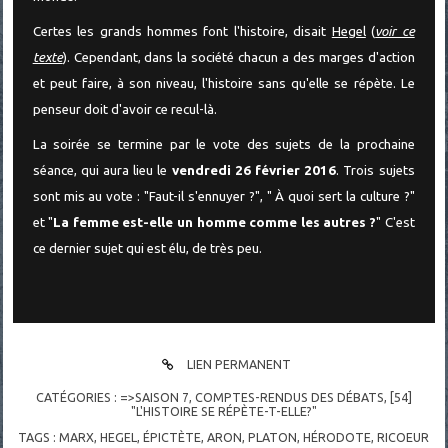
Certes les grands hommes font l'histoire, disait
Hegel
(
voir ce
texte
). Cependant, dans la société chacun a des marges d'action
et peut faire, à son niveau, l'histoire sans qu'elle se répète. Le
penseur doit d'avoir ce recul-là.
La soirée se termine par le vote des sujets de la prochaine
séance, qui aura lieu le
vendredi 26 février 2016
. Trois sujets
sont mis au vote : "Faut-il s'ennuyer ?", " À quoi sert la culture ?"
et "
La femme est-elle un homme comme les autres ?
" C'est
ce dernier sujet qui est élu, de très peu.
LIEN PERMANENT
CATÉGORIES :
=>SAISON 7
,
COMPTES-RENDUS DES DÉBATS
,
[54]
"L'HISTOIRE SE RÉPÈTE-T-ELLE?"
TAGS :
MARX
,
HEGEL
,
ÉPICTÈTE
,
ARON
,
PLATON
,
HÉRODOTE
,
RICOEUR