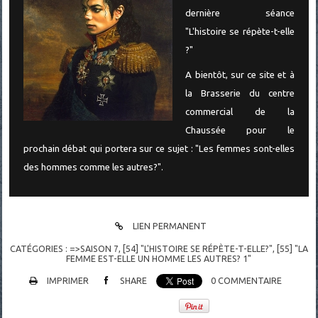
dernière séance
"L'histoire se répète-t-elle
?"
A bientôt, sur ce site et à
la Brasserie du centre
commercial de la
Chaussée pour le
prochain débat qui portera sur ce sujet : "Les femmes sont-elles
des hommes comme les autres?".
LIEN PERMANENT
CATÉGORIES :
=>SAISON 7
,
[54] "L'HISTOIRE SE RÉPÈTE-T-ELLE?"
,
[55] "LA
FEMME EST-ELLE UN HOMME LES AUTRES? 1"
IMPRIMER
SHARE
0
COMMENTAIRE