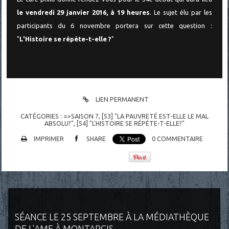
le vendredi 29 janvier 2016, à 19 heures
. Le sujet élu par les
participants du 6 novembre portera sur cette question :
"
L'Histoire se répète-t-elle ?
"
LIEN PERMANENT
CATÉGORIES :
=>SAISON 7
,
[53] "LA PAUVRETÉ EST-ELLE LE MAL
ABSOLU?"
,
[54] "L'HISTOIRE SE RÉPÈTE-T-ELLE?"
IMPRIMER
SHARE
0
COMMENTAIRE
SÉANCE LE 25 SEPTEMBRE À LA MÉDIATHÈQUE
DE L'AME À MONTARGIS