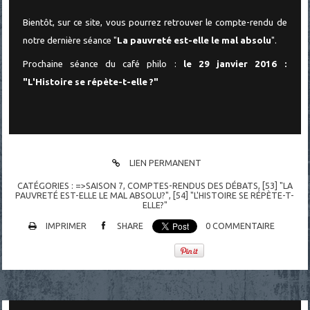
Bientôt, sur ce site, vous pourrez retrouver le compte-rendu de
notre dernière séance "
La pauvreté est-elle le mal absolu
".
Prochaine séance du café philo :
le 29 janvier 2016 :
"L'Histoire se répète-t-elle ?"
LIEN PERMANENT
CATÉGORIES :
=>SAISON 7
,
COMPTES-RENDUS DES DÉBATS
,
[53] "LA
PAUVRETÉ EST-ELLE LE MAL ABSOLU?"
,
[54] "L'HISTOIRE SE RÉPÈTE-T-
ELLE?"
IMPRIMER
SHARE
0
COMMENTAIRE