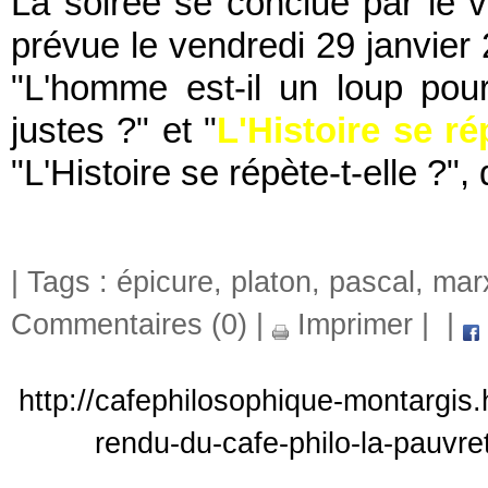
La soirée se conclue par le v
prévue le vendredi 29 janvier 
"L'homme est-il un loup pour
justes ?" et "
L'Histoire se ré
"L'Histoire se répète-t-elle ?",
| Tags :
épicure
,
platon
,
pascal
,
mar
Commentaires (0)
|
Imprimer
|
|
http://cafephilosophique-montargis
rendu-du-cafe-philo-la-pauvre