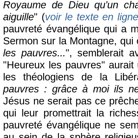
Royaume de Dieu qu'un cham
aiguille
" (
voir le texte en lign
pauvreté évangélique qui a ma
Sermon sur la Montagne, qui co
les pauvres...
", semblerait 
"Heureux les pauvres" aurait 
les théologiens de la Libér
pauvres : grâce à moi ils n
Jésus ne serait pas ce prêche
qui leur promettrait la riche
pauvreté évangélique ne semb
au sein de la sphère religi