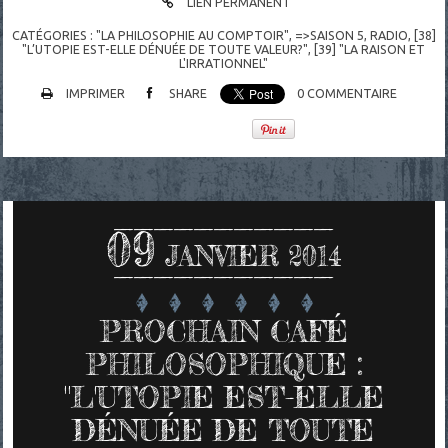
LIEN PERMANENT
CATÉGORIES :
"LA PHILOSOPHIE AU COMPTOIR"
,
=>SAISON 5
,
RADIO
,
[38]
"L’UTOPIE EST-ELLE DÉNUÉE DE TOUTE VALEUR?"
,
[39] "LA RAISON ET
L'IRRATIONNEL"
IMPRIMER
SHARE
0
COMMENTAIRE
09
JANVIER 2014
PROCHAIN CAFÉ
PHILOSOPHIQUE :
"L'UTOPIE EST-ELLE
DÉNUÉE DE TOUTE