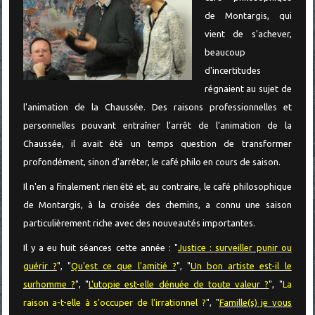
de Montargis, qui
vient de s'achever,
beaucoup
d'incertitudes
régnaient au sujet de
l'animation de la Chaussée. Des raisons professionnelles et
personnelles pouvant entraîner l'arrêt de l'animation de la
Chaussée, il avait été un temps question de transformer
profondément, sinon d'arrêter, le café philo en cours de saison.
Il n'en a finalement rien été et, au contraire, le café philosophique
de Montargis, à la croisée des chemins, a connu une saison
particulièrement riche avec des nouveautés importantes.
Il y a eu huit séances cette année : "
Justice : surveiller punir ou
guérir ?
", "
Qu'est ce que l'amitié ?
", "
Un bon artiste est-il le
surhomme ?
", "
L'utopie est-elle dénuée de toute valeur ?
", "
La
raison a-t-elle à s'occuper de l'irrationnel ?
", "
Famille(s) je vous