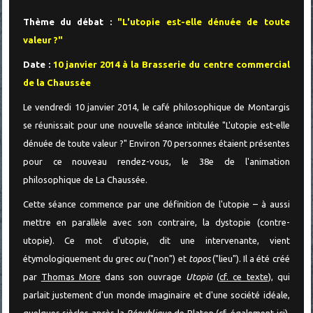
Thème du débat :
"L'utopie est-elle dénuée de toute
valeur ?"
Date :
10 janvier 2014 à la Brasserie du centre commercial
de la Chaussée
Le vendredi 10 janvier 2014, le café philosophique de Montargis
se réunissait pour une nouvelle séance intitulée "L'utopie est-elle
dénuée de toute valeur ?" Environ 70 personnes étaient présentes
pour ce nouveau rendez-vous, le 38e de l'animation
philosophique de La Chaussée.
Cette séance commence par une définition de l'utopie – à aussi
mettre en parallèle avec son contraire, la dystopie (contre-
utopie). Ce mot d'utopie, dit une intervenante, vient
étymologiquement du grec
ou
("non") et
topos
("lieu"). Il a été créé
par
Thomas More
dans son ouvrage
Utopia
(
cf. ce texte
), qui
parlait justement d'un monde imaginaire et d'une société idéale,
quelques siècles après la
République
de
Platon
(
cf. également ici
).