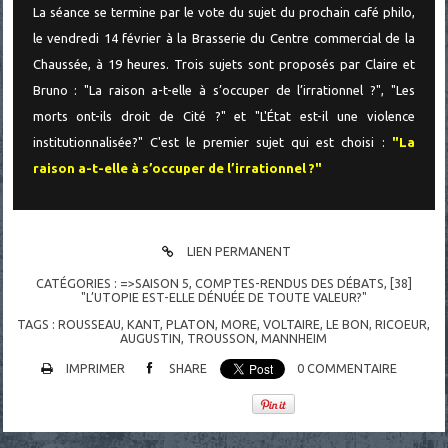
La séance se termine par le vote du sujet du prochain café philo,
le vendredi 14 février à la Brasserie du Centre commercial de la
Chaussée, à 19 heures. Trois sujets sont proposés par Claire et
Bruno : "La raison a-t-elle à s’occuper de l’irrationnel ?", "Les
morts ont-ils droit de Cité ?" et "L'État est-il une violence
institutionnalisée?" C'est le premier sujet qui est choisi :
"La
raison a-t-elle à s’occuper de l’irrationnel ?"
LIEN PERMANENT
CATÉGORIES :
=>SAISON 5
,
COMPTES-RENDUS DES DÉBATS
,
[38]
"L’UTOPIE EST-ELLE DÉNUÉE DE TOUTE VALEUR?"
TAGS :
ROUSSEAU
,
KANT
,
PLATON
,
MORE
,
VOLTAIRE
,
LE BON
,
RICOEUR
,
AUGUSTIN
,
TROUSSON
,
MANNHEIM
IMPRIMER
SHARE
0
COMMENTAIRE