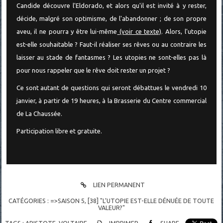
Candide découvre l'Eldorado, et alors qu'il est invité à y rester,
décide, malgré son optimisme, de l'abandonner ; de son propre
aveu, il ne pourra y être lui-même
(voir ce texte)
. Alors, l'utopie
est-elle souhaitable ? Faut-il réaliser ses rêves ou au contraire les
laisser au stade de fantasmes ? Les utopies ne sont-elles pas là
pour nous rappeler que le rêve doit rester un projet ?
Ce sont autant de questions qui seront débattues le vendredi 10
janvier, à partir de 19 heures, à la Brasserie du Centre commercial
de La Chaussée.
Participation libre et gratuite.
LIEN PERMANENT
CATÉGORIES :
=>SAISON 5
,
[38] "L’UTOPIE EST-ELLE DÉNUÉE DE TOUTE
VALEUR?"
TAGS :
ARISTOTE
,
VOLTAIRE
IMPRIMER
SHARE