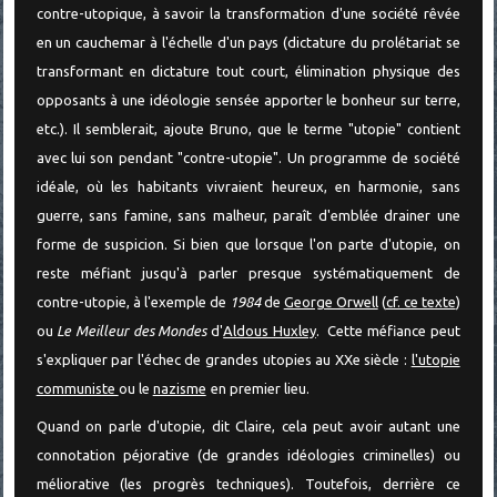
contre-utopique, à savoir la transformation d'une société rêvée
en un cauchemar à l'échelle d'un pays (dictature du prolétariat se
transformant en dictature tout court, élimination physique des
opposants à une idéologie sensée apporter le bonheur sur terre,
etc.). Il semblerait, ajoute Bruno, que le terme "utopie" contient
avec lui son pendant "contre-utopie". Un programme de société
idéale, où les habitants vivraient heureux, en harmonie, sans
guerre, sans famine, sans malheur, paraît d'emblée drainer une
forme de suspicion. Si bien que lorsque l'on parte d'utopie, on
reste méfiant jusqu'à parler presque systématiquement de
contre-utopie, à l'exemple de
1984
de
George Orwell
(
cf. ce texte
)
ou
Le Meilleur des Mondes
d'
Aldous Huxley
. Cette méfiance peut
s'expliquer par l'échec de grandes utopies au XXe siècle :
l'utopie
communiste
ou le
nazisme
en premier lieu.
Quand on parle d'utopie, dit Claire, cela peut avoir autant une
connotation péjorative (de grandes idéologies criminelles) ou
méliorative (les progrès techniques). Toutefois, derrière ce