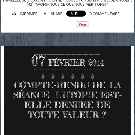
FAMILLE(S) JE VOUS
,
[41] "FAUT-IL TROUVER UN SENS À CHAQUE CHOSE?"
,
[42] "AVONS-NOUS CE QUE NOUS MÉRITONS?"
IMPRIMER
SHARE
0
COMMENTAIRE
07
FÉVRIER 2014
COMPTE-RENDU DE LA
SÉANCE "L'UTOPIE EST-
ELLE DENUEE DE
TOUTE VALEUR ?"