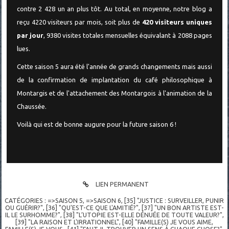
contre 2 428 un an plus tôt. Au total, en moyenne, notre blog a
reçu 4220 visiteurs par mois, soit plus de
420 visiteurs uniques
par jour
, 9380 visites totales mensuelles équivalant à 2088 pages
lues.
Cette saison 5 aura été l'année de grands changements mais aussi
de la confirmation de implantation du café philosophique à
Montargis et de l'attachement des Montargois à l'animation de la
Chaussée.
Voilà qui est de bonne augure pour la future saison 6 !
LIEN PERMANENT
CATÉGORIES :
=>SAISON 5
,
=>SAISON 6
,
[35] "JUSTICE : SURVEILLER, PUNIR
OU GUÉRIR?"
,
[36] "QU'EST-CE QUE L'AMITIÉ?"
,
[37] "UN BON ARTISTE EST-
IL LE SURHOMME?"
,
[38] "L’UTOPIE EST-ELLE DÉNUÉE DE TOUTE VALEUR?"
,
[39] "LA RAISON ET L'IRRATIONNEL"
,
[40] "FAMILLE(S) JE VOUS AIME,