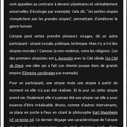
sont appelées au contraire à devenir planétaires et véritablement
universelles (l'écologie par exemple). Cela dit, "
les petites utopies
n'empêchent pas les grandes utopies
", permettant d'améliorer le
genre humain.
L'utopie peut certes prendre plusieurs visages, dit un autre
participant : utopie sociale, politique, technique. Mais n'y a-t-il des
utopies morales ? L'amour, la non-violence, voire les religions. L'un
des premiers utopistes est
s. Augustin
avec la Cité idéale (
La Cité
de Dieu
), une idée qui a fait son chemin jusque dans de grands
empire (
l'Empire carolingien
par exemple).
Pour un participant, une utopie reste une utopie à partir du
moment où elle n'a pas été réalisée. Et le jour où cette utopie
prend vie, finalement elle n'a jamais été une utopie car elle a pour
essence d'être irréalisable. Bruno, comme d'autres intervenants,
se place en porte-à-faux en citant le philosophe
Karl Mannheim
(
cf. ce texte ici
). Ce dernier dégage une caractéristique de l'utopie
qui est la non-congruence : un récit utopique parle d’une