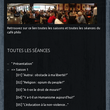
Retrouvez sur ce lien toutes les saisons et toutes les séances du
café philo
TOUTES LES SÉANCES
" Présentation"
=> Saison 1
[01] "Autrui : obstacle à ma liberté?"
[02] "Religion : opium du peuple?"
[03] "A-t-on le droit de mourir?"
[04] "Y a-t-il un Humanisme aujourd'hui?"
[05] "L'éducation à la non-violence..."