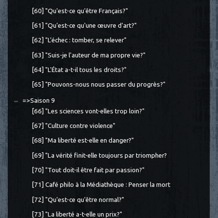
[60] "Qu'est-ce qu'être Français?"
[61] "Qu'est-ce qu'une œuvre d'art?"
[62] "L'échec : tomber, se relever"
[63] "Suis-je l'auteur de ma propre vie?"
[64] "L'État a-t-il tous les droits?"
[65] "Pouvons-nous nous passer du progrès?"
=>Saison 9
[66] "Les sciences vont-elles trop loin?"
[67] "Culture contre violence"
[68] "Ma liberté est-elle en danger?"
[69] "La vérité finit-elle toujours par triompher?
[70] "Tout doit-il être fait par passion?"
[71] Café philo à la Médiathèque : Penser la mort
[72] "Qu'est-ce qu'être normal?"
[73] "La liberté a-t-elle un prix?"