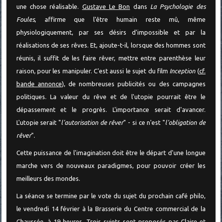
une chose réalisable.
Gustave Le Bon
dans
La Psychologie des
Foules
, affirme que l'être humain reste mû, même
physiologiquement, par ses désirs d'impossible et par la
réalisations de ses rêves. Et, ajoute-t-il, lorsque des hommes sont
réunis, il suffit de les faire rêver, mettre entre parenthèse leur
raison, pour les manipuler. C'est aussi le sujet du film
Inception
(
cf.
bande annonce
), de nombreuses publicités ou des campagnes
politiques. La valeur du rêve et de l'utopie pourrait être le
dépassement et le progrès. L'importance serait d'avancer.
L'utopie serait "
l'autorisation de rêver
" - si ce n'est "
l'obligation de
rêver
".
Cette puissance de l'imagination doit être le départ d'une longue
marche vers de nouveaux paradigmes, pour pouvoir créer les
meilleurs des mondes.
La séance se termine par le vote du sujet du prochain café philo,
le vendredi 14 février à la Brasserie du Centre commercial de la
Chaussée, à 19 heures. Trois sujets sont proposés par Claire et