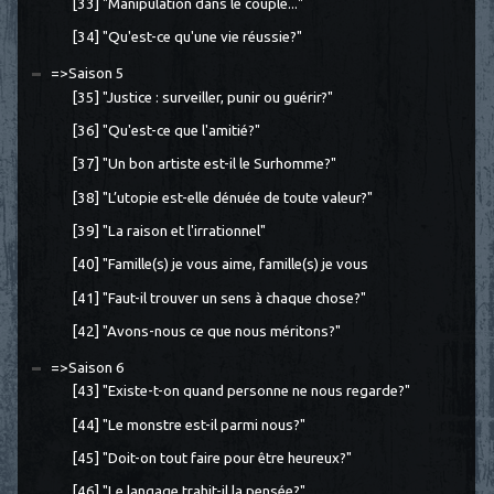
[33] "Manipulation dans le couple..."
[34] "Qu'est-ce qu'une vie réussie?"
=>Saison 5
[35] "Justice : surveiller, punir ou guérir?"
[36] "Qu'est-ce que l'amitié?"
[37] "Un bon artiste est-il le Surhomme?"
[38] "L’utopie est-elle dénuée de toute valeur?"
[39] "La raison et l'irrationnel"
[40] "Famille(s) je vous aime, famille(s) je vous
[41] "Faut-il trouver un sens à chaque chose?"
[42] "Avons-nous ce que nous méritons?"
=>Saison 6
[43] "Existe-t-on quand personne ne nous regarde?"
[44] "Le monstre est-il parmi nous?"
[45] "Doit-on tout faire pour être heureux?"
[46] "Le langage trahit-il la pensée?"