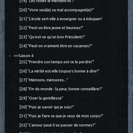
[19] "Les riches le méritent-ils ?"
[20] "Vivre seul(e) ou mal accompagné(e)?"
[21] "L'école sert-elle à enseigner ou à éduquer?
[22] "Peut-on être jeune et heureux?"
[23] "Qu'est-ce qu'un bon Président?"
[24] "Peut-on vraiment être en vacances?"
=>Saison 4
[25] "Prendre son temps est-ce le perdre?"
[26] "La vérité est-elle toujours bonne à dire?"
[27] "Mémoire, mémoires..."
[28] "Fin du monde : la peur, bonne conseillère?"
[29] "Oser la gentillesse"
[30] "Puis-je savoir qui je suis?"
[31] "Puis-je faire ce que je veux de mon corps?"
[32] "L'amour peut-il se passer de normes?"