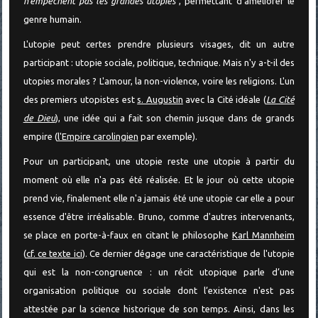
n'empêchent pas les grandes utopies
", permettant d'améliorer le
genre humain.
L'utopie peut certes prendre plusieurs visages, dit un autre
participant : utopie sociale, politique, technique. Mais n'y a-t-il des
utopies morales ? L'amour, la non-violence, voire les religions. L'un
des premiers utopistes est
s. Augustin
avec la Cité idéale (
La Cité
de Dieu
), une idée qui a fait son chemin jusque dans de grands
empire (
l'Empire carolingien
par exemple).
Pour un participant, une utopie reste une utopie à partir du
moment où elle n'a pas été réalisée. Et le jour où cette utopie
prend vie, finalement elle n'a jamais été une utopie car elle a pour
essence d'être irréalisable. Bruno, comme d'autres intervenants,
se place en porte-à-faux en citant le philosophe
Karl Mannheim
(
cf. ce texte ici
). Ce dernier dégage une caractéristique de l'utopie
qui est la non-congruence : un récit utopique parle d’une
organisation politique ou sociale dont l’existence n'est pas
attestée par la science historique de son temps. Ainsi, dans les