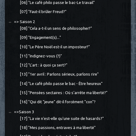
[06] "Le café philo passe le bac-Le travail"
[07] "Faut-il brûler Freud?"
=> Saison 2
[08] "Cela a-t-il un sens de philosopher?"
[09] "Engagement(s)..."
[10] "Le Père Noël est-il un imposteur?"
[11] "Indignez-vous (?)"
[12] "L'art : à quoi ça sert?"
[13] "1er avril : Parlons sérieux, parlons rire"
[14] "Le café philo passe le bac - Être heureux"
[15] "Pensées sectaires : Où s'arrête ma liberté?"
[16] "Qui dit "jeune" dit-il forcément "con"?
=>Saison 3
[17] "La vie n'est-elle qu'une suite de hasards?"
[18] "Mes passions, entraves à ma liberté"