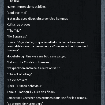
"The trial"
Hume : Impressions et idées
"Explique-moi"
Nietzsche : Les dieux observent les hommes
Kafka : Le procès
"The Trial"
"No Surprises"
Jonas : "Agis de façon que les effets de ton action soient
compatibles avec la permanence d’une vie authentiquement
humaine"
Houellebecq : Une vie sans but, sans projet
Malraux : La Condition humaine
"L’explication entraîne-t-elle l’excuse ?"
"The act of killing"
"La vie scolaire"
Björk : "Human behaviour"
Camus : Tant qu'il y aura des fléaux
Lamartine : Chercher des excuses pour justifier les crimes...
"Le procès de Nuremberg"