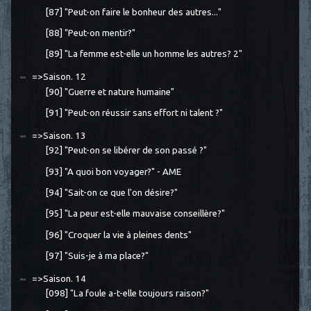
[87] "Peut-on faire le bonheur des autres..."
[88] "Peut-on mentir?"
[89] "La femme est-elle un homme les autres? 2"
=>Saison. 12
[90] "Guerre et nature humaine"
[91] "Peut-on réussir sans effort ni talent ?"
=>Saison. 13
[92] "Peut-on se libérer de son passé ?"
[93] "A quoi bon voyager?" - AME
[94] "Sait-on ce que l'on désire?"
[95] "La peur est-elle mauvaise conseillère?"
[96] "Croquer la vie à pleines dents"
[97] "Suis-je à ma place?"
=>Saison. 14
[098] "La foule a-t-elle toujours raison?"