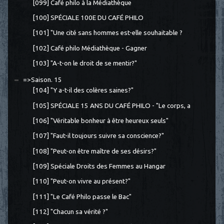
[099] Café philo à la Médiathèque
[100] SPÉCIALE 100E DU CAFÉ PHILO
[101] "Une cité sans hommes est-elle souhaitable ?
[102] Café philo Médiathèque - Gagner
[103] "A-t-on le droit de se mentir?"
=>Saison. 15
[104] "Y a-t-il des colères saines?"
[105] SPÉCIALE 15 ANS DU CAFÉ PHILO - "Le corps, a
[106] "Véritable bonheur à être heureux seuls"
[107] "Faut-il toujours suivre sa conscience?"
[108] "Peut-on être maître de ses désirs?"
[109] Spéciale Droits des Femmes au Hangar
[110] "Peut-on vivre au présent?"
[111] "Le Café Philo passe le Bac"
[112] "Chacun sa vérité ?"