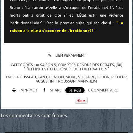
Bruno : "La raison a-t-elle à s’occuper de l’irrationnel ?", "Les
morts ont-ils droit de Cité ?" et "L'État est-il une violence
institutionnalisée?" C'est le premier sujet qui est choisi :
"La
raison a-t-elle à s’occuper de l’irrationnel ?"
LIEN PERMANENT
CATÉGORIES :
=>SAISON 5
,
COMPTES-RENDUS DES DÉBATS
,
[38]
"L’UTOPIE EST-ELLE DÉNUÉE DE TOUTE VALEUR?"
TAGS :
ROUSSEAU
,
KANT
,
PLATON
,
MORE
,
VOLTAIRE
,
LE BON
,
RICOEUR
,
AUGUSTIN
,
TROUSSON
,
MANNHEIM
IMPRIMER
SHARE
0
COMMENTAIRE
Les commentaires sont fermés.