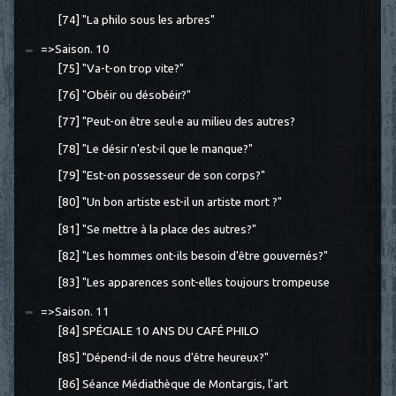
[74] "La philo sous les arbres"
=>Saison. 10
[75] "Va-t-on trop vite?"
[76] "Obéir ou désobéir?"
[77] "Peut-on être seul·e au milieu des autres?
[78] "Le désir n'est-il que le manque?"
[79] "Est-on possesseur de son corps?"
[80] "Un bon artiste est-il un artiste mort ?"
[81] "Se mettre à la place des autres?"
[82] "Les hommes ont-ils besoin d'être gouvernés?"
[83] "Les apparences sont-elles toujours trompeuse
=>Saison. 11
[84] SPÉCIALE 10 ANS DU CAFÉ PHILO
[85] "Dépend-il de nous d'être heureux?"
[86] Séance Médiathèque de Montargis, l'art