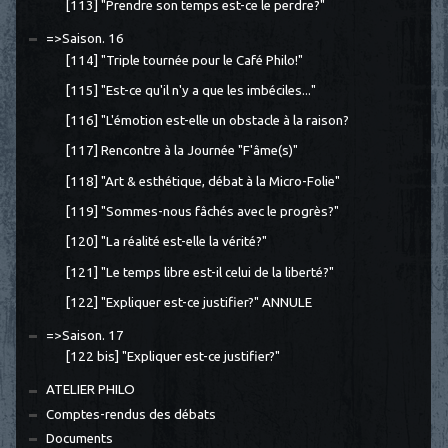
[113] "Prendre son temps est-ce le perdre?"
=>Saison. 16
[114] "Triple tournée pour le Café Philo!"
[115] "Est-ce qu'il n'y a que les imbéciles..."
[116] "L'émotion est-elle un obstacle à la raison?
[117] Rencontre à la Journée "F'âme(s)"
[118] "Art & esthétique, débat à la Micro-Folie"
[119] "Sommes-nous fâchés avec le progrès?"
[120] "La réalité est-elle la vérité?"
[121] "Le temps libre est-il celui de la liberté?"
[122] "Expliquer est-ce justifier?" ANNULE
=>Saison. 17
[122 bis] "Expliquer est-ce justifier?"
ATELIER PHILO
Comptes-rendus des débats
Documents