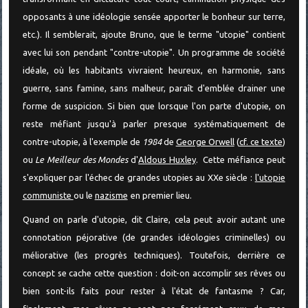
opposants à une idéologie sensée apporter le bonheur sur terre,
etc.). Il semblerait, ajoute Bruno, que le terme "utopie" contient
avec lui son pendant "contre-utopie". Un programme de société
idéale, où les habitants vivraient heureux, en harmonie, sans
guerre, sans famine, sans malheur, paraît d'emblée drainer une
forme de suspicion. Si bien que lorsque l'on parte d'utopie, on
reste méfiant jusqu'à parler presque systématiquement de
contre-utopie, à l'exemple de
1984
de
George Orwell
(
cf. ce texte
)
ou
Le Meilleur des Mondes
d'
Aldous Huxley
. Cette méfiance peut
s'expliquer par l'échec de grandes utopies au XXe siècle :
l'utopie
communiste
ou le
nazisme
en premier lieu.
Quand on parle d'utopie, dit Claire, cela peut avoir autant une
connotation péjorative (de grandes idéologies criminelles) ou
méliorative (les progrès techniques). Toutefois, derrière ce
concept se cache cette question : doit-on accomplir ses rêves ou
bien sont-ils faits pour rester à l'état de fantasme ? Car,