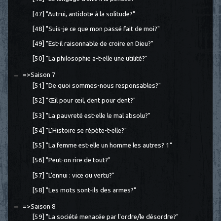
[47] "Autrui, antidote à la solitude?"
[48] "Suis-je ce que mon passé fait de moi?"
[49] "Est-il raisonnable de croire en Dieu?"
[50] "La philosophie a-t-elle une utilité?"
=>Saison 7
[51] "De quoi sommes-nous responsables?"
[52] "Œil pour œil, dent pour dent?"
[53] "La pauvreté est-elle le mal absolu?"
[54] "L'Histoire se répète-t-elle?"
[55] "La femme est-elle un homme les autres? 1"
[56] "Peut-on rire de tout?"
[57] "L'ennui : vice ou vertu?"
[58] "Les mots sont-ils des armes?"
=>Saison 8
[59] "La société menacée par l'ordre/le désordre?"