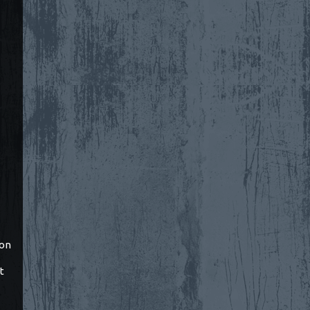
ton
t