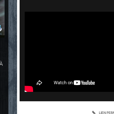
 À
LIEN PE