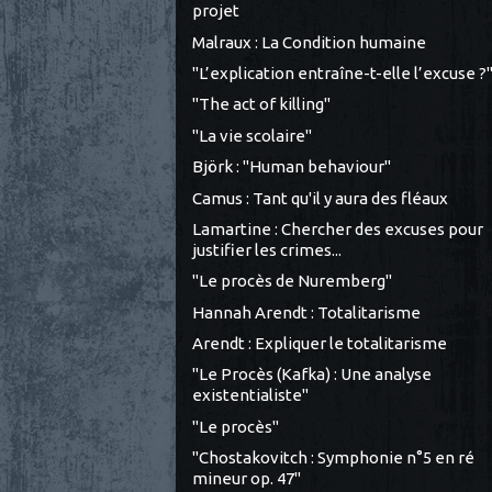
projet
Malraux : La Condition humaine
"L’explication entraîne-t-elle l’excuse ?
"The act of killing"
"La vie scolaire"
Björk : "Human behaviour"
Camus : Tant qu'il y aura des fléaux
Lamartine : Chercher des excuses pour
justifier les crimes...
"Le procès de Nuremberg"
Hannah Arendt : Totalitarisme
Arendt : Expliquer le totalitarisme
"Le Procès (Kafka) : Une analyse
existentialiste"
"Le procès"
"Chostakovitch : Symphonie n°5 en ré
mineur op. 47"