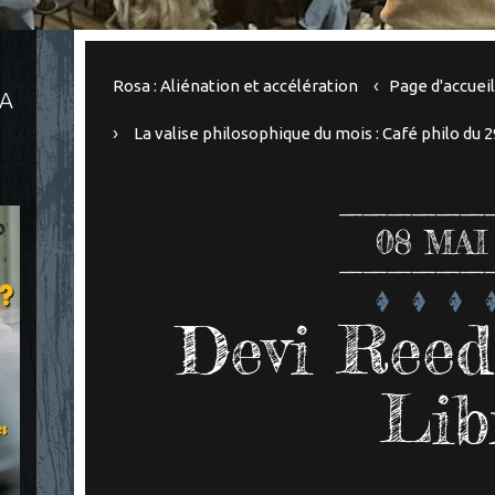
Rosa : Aliénation et accélération
Page d'accuei
LA
La valise philosophique du mois : Café philo du 
08
MAI
Devi Reed
Lib