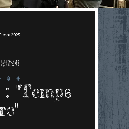
l
29 mai 2025
 2026
 : "Temps
re"