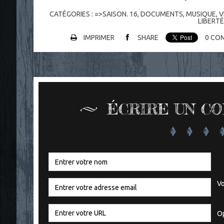
CATÉGORIES :
=>SAISON. 16
,
DOCUMENTS
,
MUSIQUE
,
V
LIBERTÉ
IMPRIMER
SHARE
0
COM
ÉCRIRE UN C
Vo
Op