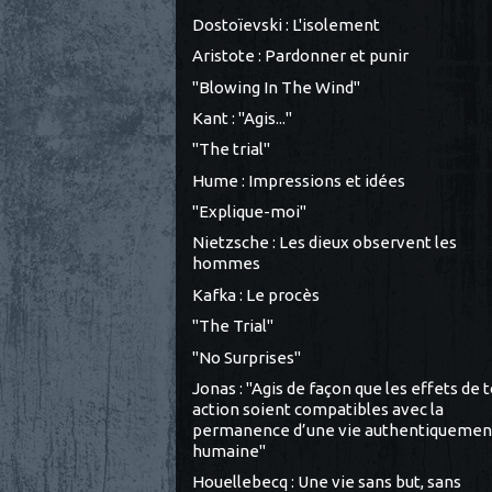
Dostoïevski : L'isolement
Aristote : Pardonner et punir
"Blowing In The Wind"
Kant : "Agis..."
"The trial"
Hume : Impressions et idées
"Explique-moi"
Nietzsche : Les dieux observent les
hommes
Kafka : Le procès
"The Trial"
"No Surprises"
Jonas : "Agis de façon que les effets de 
action soient compatibles avec la
permanence d’une vie authentiquemen
humaine"
Houellebecq : Une vie sans but, sans