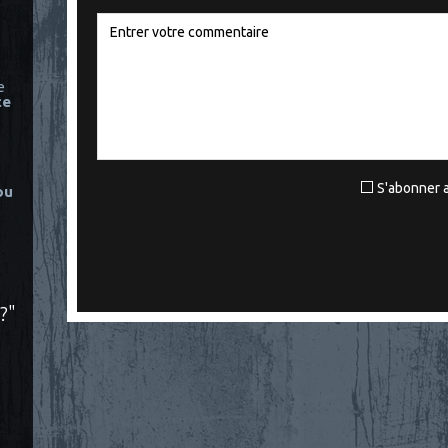
e
ce
S'abonner a
ou
?"