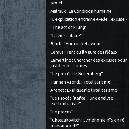
projet
Malraux : La Condition humaine
"L’explication entraîne-t-elle l’excuse ?
"The act of killing"
"La vie scolaire"
Björk : "Human behaviour"
Camus : Tant qu'il y aura des fléaux
Lamartine : Chercher des excuses pour
justifier les crimes...
"Le procès de Nuremberg"
Hannah Arendt : Totalitarisme
Arendt : Expliquer le totalitarisme
"Le Procès (Kafka) : Une analyse
existentialiste"
"Le procès"
"Chostakovitch : Symphonie n°5 en ré
mineur op. 47"