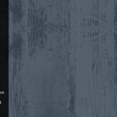
ton
t