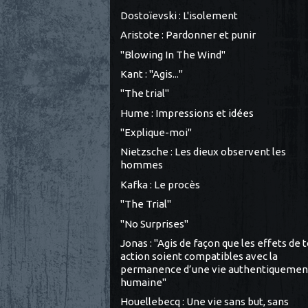
Dostoïevski : L'isolement
Aristote : Pardonner et punir
"Blowing In The Wind"
Kant : "Agis..."
"The trial"
Hume : Impressions et idées
"Explique-moi"
Nietzsche : Les dieux observent les
hommes
Kafka : Le procès
"The Trial"
"No Surprises"
Jonas : "Agis de façon que les effets de 
action soient compatibles avec la
permanence d’une vie authentiquemen
humaine"
Houellebecq : Une vie sans but, sans