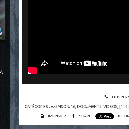
 À
LIEN PE
CATÉGORIES :
=>SAISON. 16
,
DOCUMENTS
,
VIDÉOS
,
[116
IMPRIMER
SHARE
0
COM