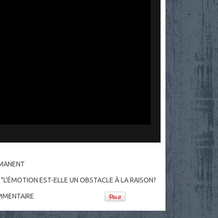
RMANENT
] "L'ÉMOTION EST-ELLE UN OBSTACLE À LA RAISON?
MENTAIRE