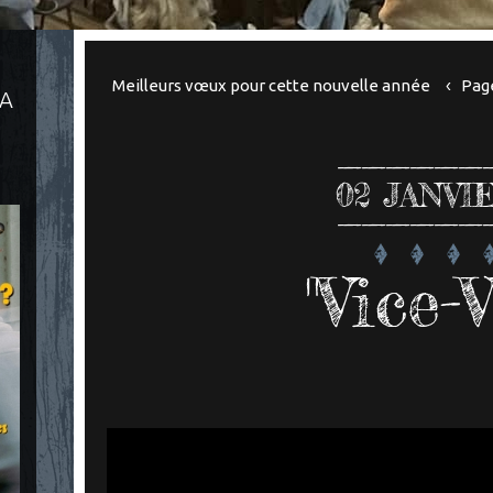
Meilleurs vœux pour cette nouvelle année
Page
LA
02
JANVI
"Vice-