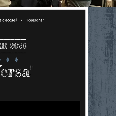
 d'accueil
"Reasons"
ER 2026
Versa"