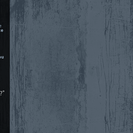
e
ce
ou
?"