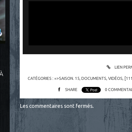
LIEN PE
 À
CATÉGORIES :
=>SAISON. 15
,
DOCUMENTS
,
VIDÉOS
,
[11
SHARE
0
COMMENTAI
Les commentaires sont fermés.