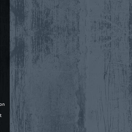
ton
t