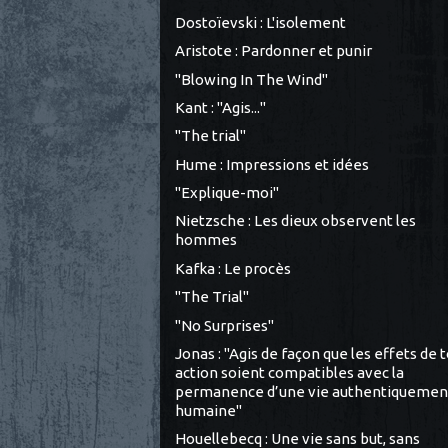
Dostoïevski : L'isolement
Aristote : Pardonner et punir
"Blowing In The Wind"
Kant : "Agis..."
"The trial"
Hume : Impressions et idées
"Explique-moi"
Nietzsche : Les dieux observent les
hommes
Kafka : Le procès
"The Trial"
"No Surprises"
Jonas : "Agis de façon que les effets de 
action soient compatibles avec la
permanence d’une vie authentiquemen
humaine"
Houellebecq : Une vie sans but, sans