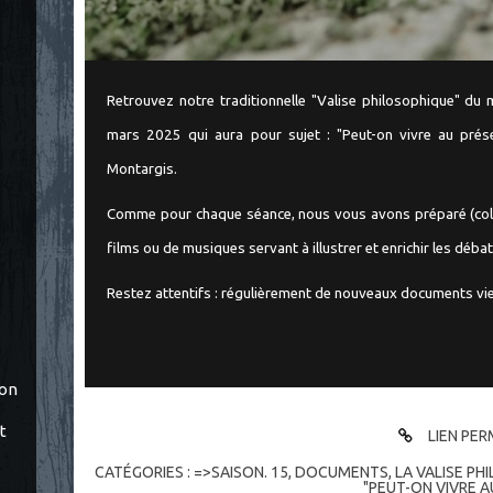
Retrouvez notre traditionnelle "Valise philosophique" du 
mars 2025 qui aura pour sujet : "Peut-on vivre au prés
Montargis.
Comme pour chaque séance, nous vous avons préparé (colo
films ou de musiques servant à illustrer et enrichir les déb
Restez attentifs : régulièrement de nouveaux documents vien
ton
t
LIEN PE
CATÉGORIES :
=>SAISON. 15
,
DOCUMENTS
,
LA VALISE PH
"PEUT-ON VIVRE A