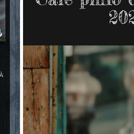
20
 À