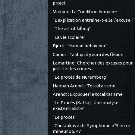
projet
Malraux : La Condition humaine
"L’explication entraîne-t-elle l’excuse ?
"The act of killing"
"La vie scolaire"
Björk : "Human behaviour"
Camus : Tant qu'il y aura des fléaux
Lamartine : Chercher des excuses pour
justifier les crimes...
"Le procès de Nuremberg"
Hannah Arendt : Totalitarisme
Arendt : Expliquer le totalitarisme
"Le Procès (Kafka) : Une analyse
existentialiste"
"Le procès"
"Chostakovitch : Symphonie n°5 en ré
mineur op. 47"