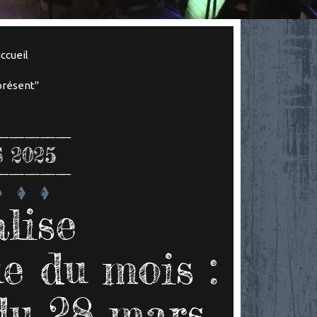
ccueil
présent"
 2025
lise
e du mois :
du 28 mars