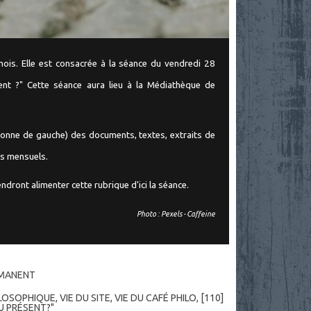
mois. Elle est consacrée à la séance du vendredi 28
ent ?" Cette séance aura lieu à la Médiathèque de
nne de gauche) des documents, textes, extraits de
ats mensuels.
dront alimenter cette rubrique d'ici la séance.
Photo : Pexels - Caffeine
RMANENT
ILOSOPHIQUE
,
VIE DU SITE, VIE DU CAFÉ PHILO
,
[110]
U PRÉSENT?"