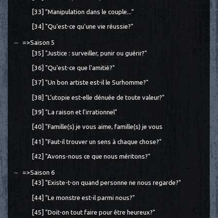
[33] "Manipulation dans le couple..."
[34] "Qu'est-ce qu'une vie réussie?"
=>Saison 5
[35] "Justice : surveiller, punir ou guérir?"
[36] "Qu'est-ce que l'amitié?"
[37] "Un bon artiste est-il le Surhomme?"
[38] "L’utopie est-elle dénuée de toute valeur?"
[39] "La raison et l'irrationnel"
[40] "Famille(s) je vous aime, famille(s) je vous
[41] "Faut-il trouver un sens à chaque chose?"
[42] "Avons-nous ce que nous méritons?"
=>Saison 6
[43] "Existe-t-on quand personne ne nous regarde?"
[44] "Le monstre est-il parmi nous?"
[45] "Doit-on tout faire pour être heureux?"