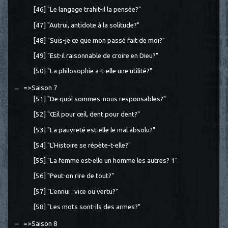
[46] "Le langage trahit-il la pensée?"
[47] "Autrui, antidote à la solitude?"
[48] "Suis-je ce que mon passé fait de moi?"
[49] "Est-il raisonnable de croire en Dieu?"
[50] "La philosophie a-t-elle une utilité?"
=>Saison 7
[51] "De quoi sommes-nous responsables?"
[52] "Œil pour œil, dent pour dent?"
[53] "La pauvreté est-elle le mal absolu?"
[54] "L'Histoire se répète-t-elle?"
[55] "La femme est-elle un homme les autres? 1"
[56] "Peut-on rire de tout?"
[57] "L'ennui : vice ou vertu?"
[58] "Les mots sont-ils des armes?"
=>Saison 8