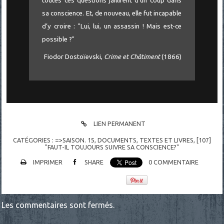
toutes ces questions jaillirent d’un coup dans
sa conscience. Et, de nouveau, elle fut incapable
d’y croire : "Lui, lui, un assassin ! Mais est-ce
possible ?"
Fiodor Dostoïevski,
Crime et Châtiment
(1866)
LIEN PERMANENT
CATÉGORIES :
=>SAISON. 15
,
DOCUMENTS
,
TEXTES ET LIVRES
,
[107]
"FAUT-IL TOUJOURS SUIVRE SA CONSCIENCE?"
IMPRIMER
SHARE
0
COMMENTAIRE
Les commentaires sont fermés.