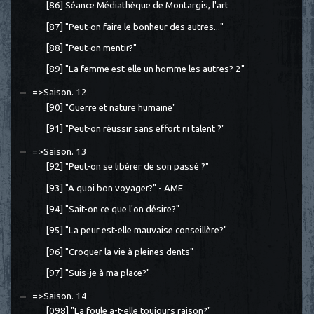
[86] Séance Médiathèque de Montargis, l'art
[87] "Peut-on faire le bonheur des autres..."
[88] "Peut-on mentir?"
[89] "La femme est-elle un homme les autres? 2"
=>Saison. 12
[90] "Guerre et nature humaine"
[91] "Peut-on réussir sans effort ni talent ?"
=>Saison. 13
[92] "Peut-on se libérer de son passé ?"
[93] "A quoi bon voyager?" - AME
[94] "Sait-on ce que l'on désire?"
[95] "La peur est-elle mauvaise conseillère?"
[96] "Croquer la vie à pleines dents"
[97] "Suis-je à ma place?"
=>Saison. 14
[098] "La foule a-t-elle toujours raison?"