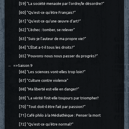
[59] "La société menacée par l'ordre/le désordre?"
[60] "Qu'est-ce qu'être Français?"
[61] "Qu'est-ce qu'une œuvre d'art?"
[62] "L'échec : tomber, se relever"
[63] "Suis-je l'auteur de ma propre vie?"
[64] "L'État a-t-il tous les droits?"
[65] "Pouvons-nous nous passer du progrès?"
=>Saison 9
[66] "Les sciences vont-elles trop loin?"
[67] "Culture contre violence"
[68] "Ma liberté est-elle en danger?"
[69] "La vérité finit-elle toujours par triompher?
[70] "Tout doit-il être fait par passion?"
[71] Café philo à la Médiathèque : Penser la mort
[72] "Qu'est-ce qu'être normal?"