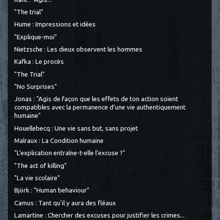
"The trial"
Hume : Impressions et idées
"Explique-moi"
Nietzsche : Les dieux observent les hommes
Kafka : Le procès
"The Trial"
"No Surprises"
Jonas : "Agis de façon que les effets de ton action soient
compatibles avec la permanence d’une vie authentiquement
humaine"
Houellebecq : Une vie sans but, sans projet
Malraux : La Condition humaine
"L’explication entraîne-t-elle l’excuse ?"
"The act of killing"
"La vie scolaire"
Björk : "Human behaviour"
Camus : Tant qu'il y aura des fléaux
Lamartine : Chercher des excuses pour justifier les crimes...