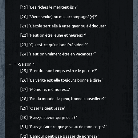
[19] "Les riches le méritent-ils ?"
[20] "Vivre seul(e) ou mal accompagné(e)?"
[21] "L'école sert-elle à enseigner ou à éduquer?
[22] "Peut-on être jeune et heureux?"
[23] "Qu'est-ce qu'un bon Président?"
[24] "Peut-on vraiment être en vacances?"
=>Saison 4
[25] "Prendre son temps est-ce le perdre?"
[26] "La vérité est-elle toujours bonne à dire?"
[27] "Mémoire, mémoires..."
[28] "Fin du monde : la peur, bonne conseillère?"
[29] "Oser la gentillesse"
[30] "Puis-je savoir qui je suis?"
[31] "Puis-je faire ce que je veux de mon corps?"
[32] "L'amour peut-il se passer de normes?"