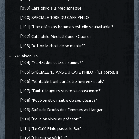
[099] Café philo à la Médiathèque
[100] SPÉCIALE 100E DU CAFÉ PHILO
[101] "Une cité sans hommes est-elle souhaitable ?
[102] Café philo Médiathèque - Gagner
[103] "A-t-on le droit de se mentir?"
=>Saison. 15
[104] "Y a-t-il des colères saines?"
[105] SPÉCIALE 15 ANS DU CAFÉ PHILO - "Le corps, a
[106] "Véritable bonheur à être heureux seuls"
[107] "Faut-il toujours suivre sa conscience?"
[108] "Peut-on être maître de ses désirs?"
[109] Spéciale Droits des Femmes au Hangar
[110] "Peut-on vivre au présent?"
[111] "Le Café Philo passe le Bac"
[112] "Chacun sa vérité ?"