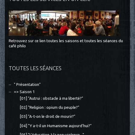
Retrouvez sur ce lien toutes les saisons et toutes les séances du
café philo
TOUTES LES SÉANCES
" Présentation"
=> Saison 1
[01] "Autrui : obstacle à ma liberté?"
[02] "Religion : opium du peuple?"
[03] "A-t-on le droit de mourir?"
[04] "Y a-t-il un Humanisme aujourd'hui?"
[05] "L'éducation à la non-violence..."