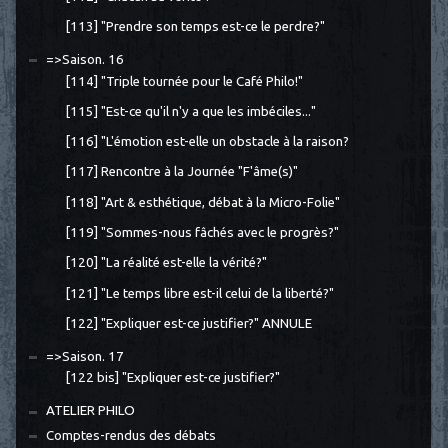
[113] "Prendre son temps est-ce le perdre?"
=>Saison. 16
[114] "Triple tournée pour le Café Philo!"
[115] "Est-ce qu'il n'y a que les imbéciles..."
[116] "L'émotion est-elle un obstacle à la raison?
[117] Rencontre à la Journée "F'âme(s)"
[118] "Art & esthétique, débat à la Micro-Folie"
[119] "Sommes-nous fâchés avec le progrès?"
[120] "La réalité est-elle la vérité?"
[121] "Le temps libre est-il celui de la liberté?"
[122] "Expliquer est-ce justifier?" ANNULE
=>Saison. 17
[122 bis] "Expliquer est-ce justifier?"
ATELIER PHILO
Comptes-rendus des débats