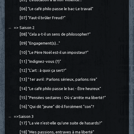
[06] "Le café philo passe le bac-Le travail"
[07] "Faut-il brûler Freud?"
=> Saison 2
[08] "Cela a-t-il un sens de philosopher?"
[09] "Engagement(s)..."
[10] "Le Père Noël est-il un imposteur?"
[11] "Indignez-vous (?)"
[12] "L'art : à quoi ça sert?"
[13] "1er avril : Parlons sérieux, parlons rire"
[14] "Le café philo passe le bac - Être heureux"
[15] "Pensées sectaires : Où s'arrête ma liberté?"
[16] "Qui dit "jeune" dit-il forcément "con"?
=>Saison 3
[17] "La vie n'est-elle qu'une suite de hasards?"
[18] "Mes passions, entraves à ma liberté"