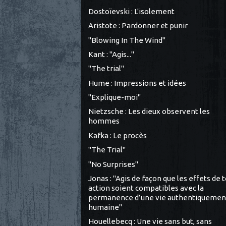
Dostoïevski : L'isolement
Aristote : Pardonner et punir
"Blowing In The Wind"
Kant : "Agis..."
"The trial"
Hume : Impressions et idées
"Explique-moi"
Nietzsche : Les dieux observent les
hommes
Kafka : Le procès
"The Trial"
"No Surprises"
Jonas : "Agis de façon que les effets de 
action soient compatibles avec la
permanence d’une vie authentiquemen
humaine"
Houellebecq : Une vie sans but, sans