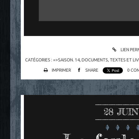
"
LIEN PE
CATÉGORIES :
=>SAISON. 14
,
DOCUMENTS
,
TEXTES ET LI
IMPRIMER
SHARE
0
COM
28
JUIN