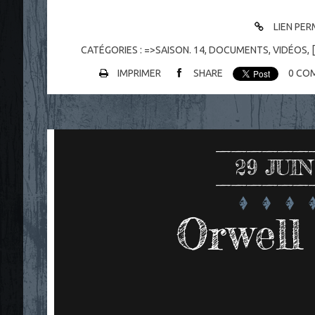
LIEN PE
CATÉGORIES :
=>SAISON. 14
,
DOCUMENTS
,
VIDÉOS
,
IMPRIMER
SHARE
0
COM
29
JUIN
Orwell 