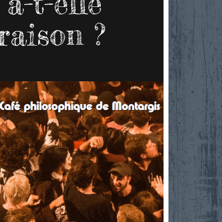
a-t-elle
raison ?