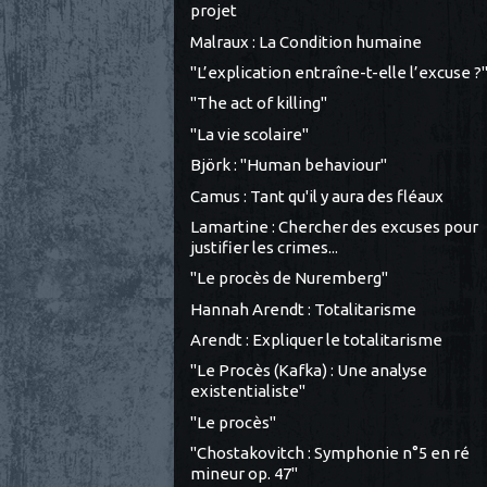
projet
Malraux : La Condition humaine
"L’explication entraîne-t-elle l’excuse ?
"The act of killing"
"La vie scolaire"
Björk : "Human behaviour"
Camus : Tant qu'il y aura des fléaux
Lamartine : Chercher des excuses pour
justifier les crimes...
"Le procès de Nuremberg"
Hannah Arendt : Totalitarisme
Arendt : Expliquer le totalitarisme
"Le Procès (Kafka) : Une analyse
existentialiste"
"Le procès"
"Chostakovitch : Symphonie n°5 en ré
mineur op. 47"