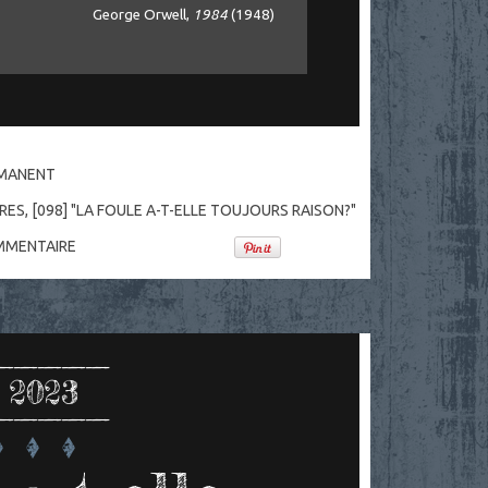
George Orwell,
1984
(1948)
RMANENT
VRES
,
[098] "LA FOULE A-T-ELLE TOUJOURS RAISON?"
MENTAIRE
 2023