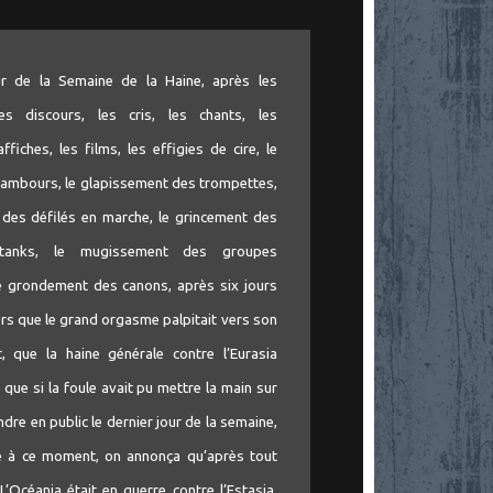
r de la Semaine de la Haine, après les
es discours, les cris, les chants, les
ffiches, les films, les effigies de cire, le
tambours, le glapissement des trompettes,
 des défilés en marche, le grincement des
 tanks, le mugissement des groupes
le grondement des canons, après six jours
lors que le grand orgasme palpitait vers son
t, que la haine générale contre l’Eurasia
l que si la foule avait pu mettre la main sur
dre en public le dernier jour de la semaine,
ste à ce moment, on annonça qu’après tout
 L’Océania était en guerre contre l’Estasia.