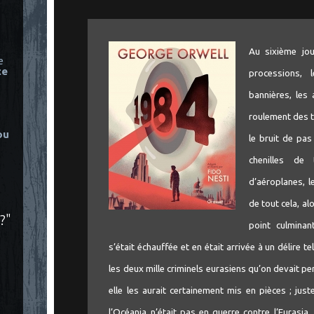
Au sixième jou
e
ce
processions, l
bannières, les a
roulement des 
ou
le bruit de pas
chenilles de
d’aéroplanes, 
de tout cela, a
?"
point culminan
s’était échauffée et en était arrivée à un délire te
les deux mille criminels eurasiens qu’on devait pen
elle les aurait certainement mis en pièces ; ju
l’Océania n’était pas en guerre contre l’Eurasia.