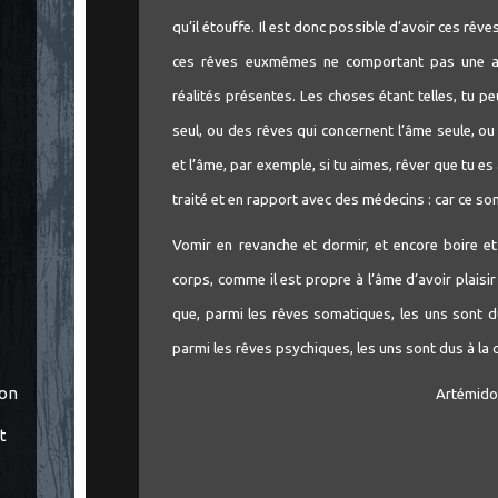
qu’il étouffe. Il est donc possible d’avoir ces rêve
ces rêves euxmêmes ne comportant pas une an
réalités présentes. Les choses étant telles, tu p
seul, ou des rêves qui concernent l’âme seule, 
et l’âme, par exemple, si tu aimes, rêver que tu es 
traité et en rapport avec des médecins : car ce s
Vomir en revanche et dormir, et encore boire et
corps, comme il est propre à l’âme d’avoir plaisir
que, parmi les rêves somatiques, les uns sont d
parmi les rêves psychiques, les uns sont dus à la cr
ton
Artémido
t