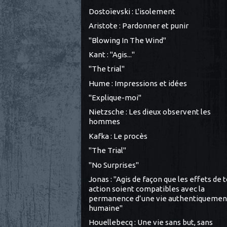
Dostoïevski : L'isolement
Aristote : Pardonner et punir
"Blowing In The Wind"
Kant : "Agis..."
"The trial"
Hume : Impressions et idées
"Explique-moi"
Nietzsche : Les dieux observent les
hommes
Kafka : Le procès
"The Trial"
"No Surprises"
Jonas : "Agis de façon que les effets de 
action soient compatibles avec la
permanence d’une vie authentiquemen
humaine"
Houellebecq : Une vie sans but, sans