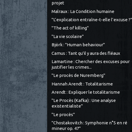
projet
Malraux : La Condition humaine
"L’explication entraîne-t-elle l’excuse ?
"The act of killing"
"La vie scolaire"
Björk : "Human behaviour"
Camus : Tant qu'il y aura des fléaux
Lamartine : Chercher des excuses pour
justifier les crimes...
"Le procès de Nuremberg"
Hannah Arendt : Totalitarisme
Arendt : Expliquer le totalitarisme
"Le Procès (Kafka) : Une analyse
existentialiste"
"Le procès"
"Chostakovitch : Symphonie n°5 en ré
mineur op. 47"