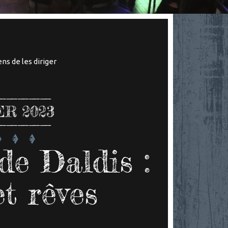
ns de les diriger
ER 2023
de Daldis :
t rêves