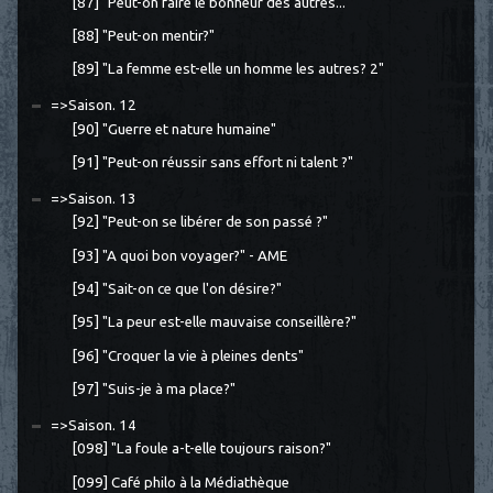
[87] "Peut-on faire le bonheur des autres..."
[88] "Peut-on mentir?"
[89] "La femme est-elle un homme les autres? 2"
=>Saison. 12
[90] "Guerre et nature humaine"
[91] "Peut-on réussir sans effort ni talent ?"
=>Saison. 13
[92] "Peut-on se libérer de son passé ?"
[93] "A quoi bon voyager?" - AME
[94] "Sait-on ce que l'on désire?"
[95] "La peur est-elle mauvaise conseillère?"
[96] "Croquer la vie à pleines dents"
[97] "Suis-je à ma place?"
=>Saison. 14
[098] "La foule a-t-elle toujours raison?"
[099] Café philo à la Médiathèque