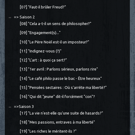
[07] "Faut-il brûler Freud?"
=> Saison 2
[08] "Cela a-t-il un sens de philosopher?"
[09] "Engagement(s)..."
[10] "Le Père Noël est-il un imposteur?"
[11] "Indignez-vous (?)"
[12] "L'art : à quoi ça sert?"
[13] "1er avril : Parlons sérieux, parlons rire"
[14] "Le café philo passe le bac - Être heureux"
[15] "Pensées sectaires : Où s'arrête ma liberté?"
[16] "Qui dit "jeune" dit-il forcément "con"?
=>Saison 3
[17] "La vie n'est-elle qu'une suite de hasards?"
[18] "Mes passions, entraves à ma liberté"
[19] "Les riches le méritent-ils ?"