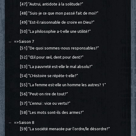
[47] "Autrui, antidote à la solitude?"
[48] "Suis-je ce que mon passé fait de moi?"
[49] "Est-il raisonnable de croire en Dieu?"
[50] "La philosophie a-t-elle une utilité?"
=>Saison 7
[51] "De quoi sommes-nous responsables?"
[52] "Œil pour œil, dent pour dent?"
[53] "La pauvreté est-elle le mal absolu?"
[54] "L'Histoire se répète-t-elle?"
[55] "La femme est-elle un homme les autres? 1"
[56] "Peut-on rire de tout?"
[57] "L'ennui : vice ou vertu?"
[58] "Les mots sont-ils des armes?"
=>Saison 8
[59] "La société menacée par l'ordre/le désordre?"