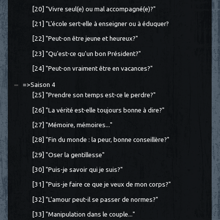
[20] "Vivre seul(e) ou mal accompagné(e)?"
[21] "L'école sert-elle à enseigner ou à éduquer?
[22] "Peut-on être jeune et heureux?"
[23] "Qu'est-ce qu'un bon Président?"
[24] "Peut-on vraiment être en vacances?"
=>Saison 4
[25] "Prendre son temps est-ce le perdre?"
[26] "La vérité est-elle toujours bonne à dire?"
[27] "Mémoire, mémoires..."
[28] "Fin du monde : la peur, bonne conseillère?"
[29] "Oser la gentillesse"
[30] "Puis-je savoir qui je suis?"
[31] "Puis-je faire ce que je veux de mon corps?"
[32] "L'amour peut-il se passer de normes?"
[33] "Manipulation dans le couple..."