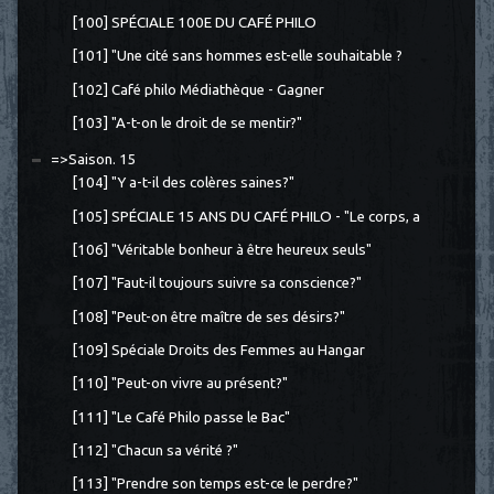
[100] SPÉCIALE 100E DU CAFÉ PHILO
[101] "Une cité sans hommes est-elle souhaitable ?
[102] Café philo Médiathèque - Gagner
[103] "A-t-on le droit de se mentir?"
=>Saison. 15
[104] "Y a-t-il des colères saines?"
[105] SPÉCIALE 15 ANS DU CAFÉ PHILO - "Le corps, a
[106] "Véritable bonheur à être heureux seuls"
[107] "Faut-il toujours suivre sa conscience?"
[108] "Peut-on être maître de ses désirs?"
[109] Spéciale Droits des Femmes au Hangar
[110] "Peut-on vivre au présent?"
[111] "Le Café Philo passe le Bac"
[112] "Chacun sa vérité ?"
[113] "Prendre son temps est-ce le perdre?"