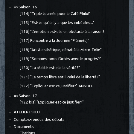
=>Saison. 16
[114] "Triple tournée pour le Café Philo!"
[115] "Est-ce qu'il n'y a que les imbéciles..."
[116] "L'émotion est-elle un obstacle à la raison?
[117] Rencontre à la Journée "F'âme(s)"
[118] "Art & esthétique, débat à la Micro-Folie"
[119] "Sommes-nous fâchés avec le progrès?"
[120] "La réalité est-elle la vérité?"
[121] "Le temps libre est-il celui de la liberté?"
[122] "Expliquer est-ce justifier?" ANNULE
=>Saison. 17
[122 bis] "Expliquer est-ce justifier?"
ATELIER PHILO
Comptes-rendus des débats
Documents
Citations