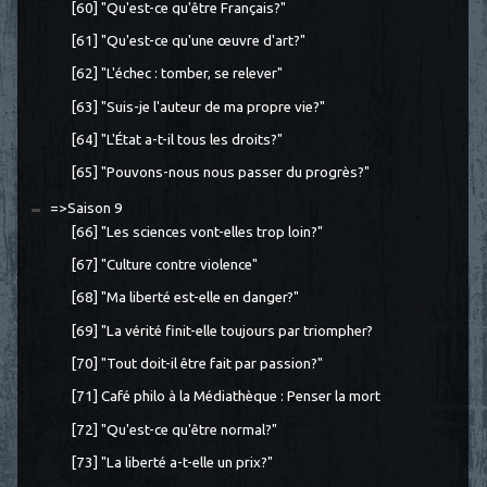
[60] "Qu'est-ce qu'être Français?"
[61] "Qu'est-ce qu'une œuvre d'art?"
[62] "L'échec : tomber, se relever"
[63] "Suis-je l'auteur de ma propre vie?"
[64] "L'État a-t-il tous les droits?"
[65] "Pouvons-nous nous passer du progrès?"
=>Saison 9
[66] "Les sciences vont-elles trop loin?"
[67] "Culture contre violence"
[68] "Ma liberté est-elle en danger?"
[69] "La vérité finit-elle toujours par triompher?
[70] "Tout doit-il être fait par passion?"
[71] Café philo à la Médiathèque : Penser la mort
[72] "Qu'est-ce qu'être normal?"
[73] "La liberté a-t-elle un prix?"