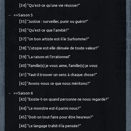
[34] "Qu'est-ce qu'une vie réussie?"
=>Saison 5
[35] "Justice : surveiller, punir ou guérir?"
[36] "Qu'est-ce que l'amitié?"
[37] "Un bon artiste est-il le Surhomme?"
[38] "L’utopie est-elle dénuée de toute valeur?"
[39] "La raison et l'irrationnel"
[40] "Famille(s) je vous aime, famille(s) je vous
[41] "Faut-il trouver un sens à chaque chose?"
[42] "Avons-nous ce que nous méritons?"
=>Saison 6
[43] "Existe-t-on quand personne ne nous regarde?"
[44] "Le monstre est-il parmi nous?"
[45] "Doit-on tout faire pour être heureux?"
[46] "Le langage trahit-il la pensée?"