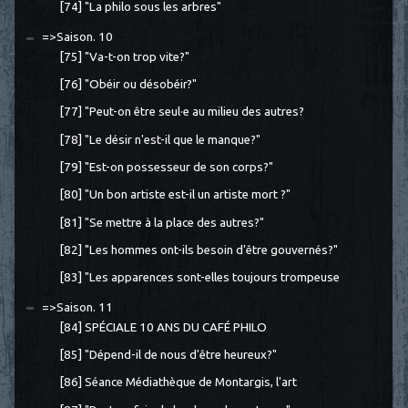
[74] "La philo sous les arbres"
=>Saison. 10
[75] "Va-t-on trop vite?"
[76] "Obéir ou désobéir?"
[77] "Peut-on être seul·e au milieu des autres?
[78] "Le désir n'est-il que le manque?"
[79] "Est-on possesseur de son corps?"
[80] "Un bon artiste est-il un artiste mort ?"
[81] "Se mettre à la place des autres?"
[82] "Les hommes ont-ils besoin d'être gouvernés?"
[83] "Les apparences sont-elles toujours trompeuse
=>Saison. 11
[84] SPÉCIALE 10 ANS DU CAFÉ PHILO
[85] "Dépend-il de nous d'être heureux?"
[86] Séance Médiathèque de Montargis, l'art