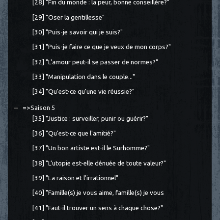
[28] "Fin du monde : la peur, bonne conseillère?"
[29] "Oser la gentillesse"
[30] "Puis-je savoir qui je suis?"
[31] "Puis-je faire ce que je veux de mon corps?"
[32] "L'amour peut-il se passer de normes?"
[33] "Manipulation dans le couple..."
[34] "Qu'est-ce qu'une vie réussie?"
=>Saison 5
[35] "Justice : surveiller, punir ou guérir?"
[36] "Qu'est-ce que l'amitié?"
[37] "Un bon artiste est-il le Surhomme?"
[38] "L’utopie est-elle dénuée de toute valeur?"
[39] "La raison et l'irrationnel"
[40] "Famille(s) je vous aime, famille(s) je vous
[41] "Faut-il trouver un sens à chaque chose?"