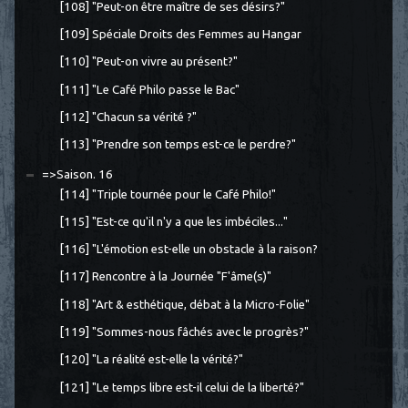
[108] "Peut-on être maître de ses désirs?"
[109] Spéciale Droits des Femmes au Hangar
[110] "Peut-on vivre au présent?"
[111] "Le Café Philo passe le Bac"
[112] "Chacun sa vérité ?"
[113] "Prendre son temps est-ce le perdre?"
=>Saison. 16
[114] "Triple tournée pour le Café Philo!"
[115] "Est-ce qu'il n'y a que les imbéciles..."
[116] "L'émotion est-elle un obstacle à la raison?
[117] Rencontre à la Journée "F'âme(s)"
[118] "Art & esthétique, débat à la Micro-Folie"
[119] "Sommes-nous fâchés avec le progrès?"
[120] "La réalité est-elle la vérité?"
[121] "Le temps libre est-il celui de la liberté?"