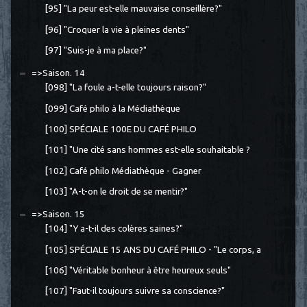
[95] "La peur est-elle mauvaise conseillère?"
[96] "Croquer la vie à pleines dents"
[97] "Suis-je à ma place?"
=>Saison. 14
[098] "La foule a-t-elle toujours raison?"
[099] Café philo à la Médiathèque
[100] SPÉCIALE 100E DU CAFÉ PHILO
[101] "Une cité sans hommes est-elle souhaitable ?
[102] Café philo Médiathèque - Gagner
[103] "A-t-on le droit de se mentir?"
=>Saison. 15
[104] "Y a-t-il des colères saines?"
[105] SPÉCIALE 15 ANS DU CAFÉ PHILO - "Le corps, a
[106] "Véritable bonheur à être heureux seuls"
[107] "Faut-il toujours suivre sa conscience?"