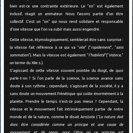
bien est-ce une contrainte extérieure. Le "on" est également
inclusif, réagit un animateur. Nous faisons partie d’un être
collectif. C’est un "on" qui nous rend solidaire et responsable
d’une vitesse que l’on va subir mais aussi engendré.
Cette vitesse, étymologiquement, semblerait être sans surprise :
la vitesse fait référence à ce qui va "
vite
" ("
rapidement
", "
sans
sommation
"). Mais la vitesse est également "
l’habileté
"("
Vistece
,"
un terme du XIIe s.).
S’agissant de cette vitesse souvent pointée du doigt, de quoi
parle-t-on ? Si l’on parle de la science, la science avance sans
doute à son rythme ; cependant, s’agissant de la société, il y a
sans doute un mouvement frénétique qui coûte énormément à la
planète. Prendre le temps n’est-ce pas mieux ? Cependant, la
vitesse et le mouvement fait intrinsèquement partie de notre
monde et de la nature, comme le disait Aristote (
"La nature doit
donc être considérée comme un principe et une cause de
mouvement et de repos, pour l'être où ce principe est