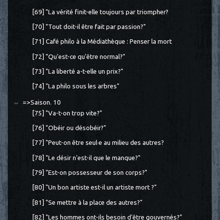
[69] "La vérité finit-elle toujours par triompher?
[70] "Tout doit-il être fait par passion?"
[71] Café philo à la Médiathèque : Penser la mort
[72] "Qu'est-ce qu'être normal?"
[73] "La liberté a-t-elle un prix?"
[74] "La philo sous les arbres"
=>Saison. 10
[75] "Va-t-on trop vite?"
[76] "Obéir ou désobéir?"
[77] "Peut-on être seul·e au milieu des autres?
[78] "Le désir n'est-il que le manque?"
[79] "Est-on possesseur de son corps?"
[80] "Un bon artiste est-il un artiste mort ?"
[81] "Se mettre à la place des autres?"
[82] "Les hommes ont-ils besoin d'être gouvernés?"