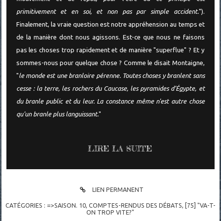
primitivement et en soi, et non pas par simple accident.
").
Finalement, la vraie question est notre appréhension au temps et
de la manière dont nous agissons. Est-ce que nous ne faisons
pas les choses trop rapidement et de manière "superflue" ? Et y
sommes-nous pour quelque chose ? Comme le disait Montaigne,
"
le monde est une branloire pérenne. Toutes choses y branlent sans
cesse : la terre, les rochers du Caucase, les pyramides d’Égypte, et
du branle public et du leur. La constance même n'est autre chose
qu'un branle plus languissant.
"
LIRE LA SUITE
LIEN PERMANENT
CATÉGORIES :
=>SAISON. 10
,
COMPTES-RENDUS DES DÉBATS
,
[75] "VA-T-
ON TROP VITE?"