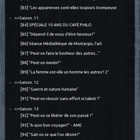
[83] "Les apparences sont-elles toujours trompeuse
=>Saison. 11
[84] SPÉCIALE 10 ANS DU CAFÉ PHILO
[85] "Dépend-il de nous d'être heureux?"
[86] Séance Médiathèque de Montargis, l'art
[87] "Peut-on faire le bonheur des autres..."
[88] "Peut-on mentir?"
[89] "La femme est-elle un homme les autres? 2"
=>Saison. 12
[90] "Guerre et nature humaine"
[91] "Peut-on réussir sans effort ni talent ?"
=>Saison. 13
[92] "Peut-on se libérer de son passé ?"
[93] "A quoi bon voyager?" - AME
[94] "Sait-on ce que l'on désire?"