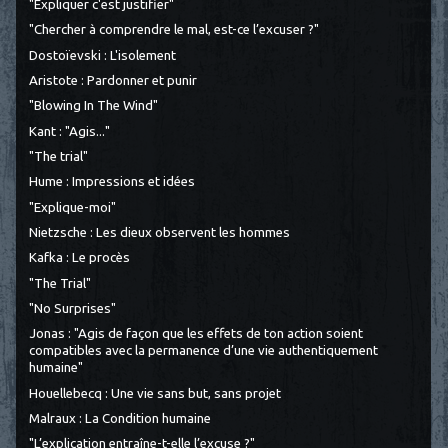
"Expliquer c'est justifier"
"Chercher à comprendre le mal, est-ce l’excuser ?"
Dostoïevski : L'isolement
Aristote : Pardonner et punir
"Blowing In The Wind"
Kant : "Agis..."
"The trial"
Hume : Impressions et idées
"Explique-moi"
Nietzsche : Les dieux observent les hommes
Kafka : Le procès
"The Trial"
"No Surprises"
Jonas : "Agis de façon que les effets de ton action soient
compatibles avec la permanence d’une vie authentiquement
humaine"
Houellebecq : Une vie sans but, sans projet
Malraux : La Condition humaine
"L’explication entraîne-t-elle l’excuse ?"