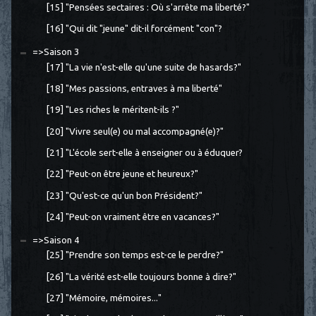
[15] "Pensées sectaires : Où s'arrête ma liberté?"
[16] "Qui dit "jeune" dit-il forcément "con"?
=>Saison 3
[17] "La vie n'est-elle qu'une suite de hasards?"
[18] "Mes passions, entraves à ma liberté"
[19] "Les riches le méritent-ils ?"
[20] "Vivre seul(e) ou mal accompagné(e)?"
[21] "L'école sert-elle à enseigner ou à éduquer?
[22] "Peut-on être jeune et heureux?"
[23] "Qu'est-ce qu'un bon Président?"
[24] "Peut-on vraiment être en vacances?"
=>Saison 4
[25] "Prendre son temps est-ce le perdre?"
[26] "La vérité est-elle toujours bonne à dire?"
[27] "Mémoire, mémoires..."