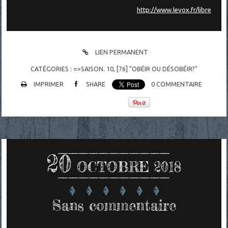
http://www.levox.fr/libre
LIEN PERMANENT
CATÉGORIES :
=>SAISON. 10
,
[76] "OBÉIR OU DÉSOBÉIR?"
IMPRIMER
SHARE
0
COMMENTAIRE
20
OCTOBRE 2018
Sans commentaire