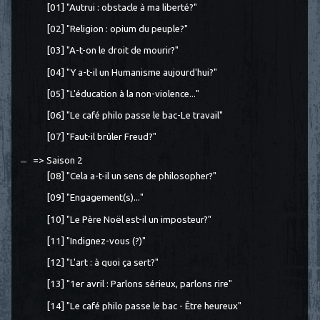
[01] "Autrui : obstacle à ma liberté?"
[02] "Religion : opium du peuple?"
[03] "A-t-on le droit de mourir?"
[04] "Y a-t-il un Humanisme aujourd'hui?"
[05] "L'éducation à la non-violence..."
[06] "Le café philo passe le bac-Le travail"
[07] "Faut-il brûler Freud?"
=> Saison 2
[08] "Cela a-t-il un sens de philosopher?"
[09] "Engagement(s)..."
[10] "Le Père Noël est-il un imposteur?"
[11] "Indignez-vous (?)"
[12] "L'art : à quoi ça sert?"
[13] "1er avril : Parlons sérieux, parlons rire"
[14] "Le café philo passe le bac - Être heureux"