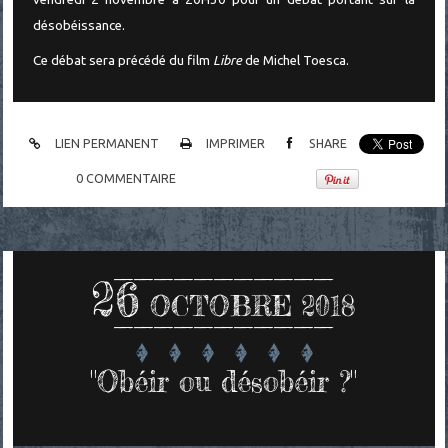
désobéissance.
Ce débat sera précédé du film
Libre
de Michel Toesca.
LIEN PERMANENT
IMPRIMER
SHARE
0
COMMENTAIRE
26
OCTOBRE 2018
"Obéir ou désobéir ?"