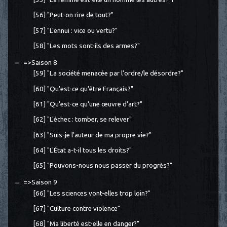
[56] "Peut-on rire de tout?"
[57] "L'ennui : vice ou vertu?"
[58] "Les mots sont-ils des armes?"
=>Saison 8
[59] "La société menacée par l'ordre/le désordre?"
[60] "Qu'est-ce qu'être Français?"
[61] "Qu'est-ce qu'une œuvre d'art?"
[62] "L'échec : tomber, se relever"
[63] "Suis-je l'auteur de ma propre vie?"
[64] "L'État a-t-il tous les droits?"
[65] "Pouvons-nous nous passer du progrès?"
=>Saison 9
[66] "Les sciences vont-elles trop loin?"
[67] "Culture contre violence"
[68] "Ma liberté est-elle en danger?"