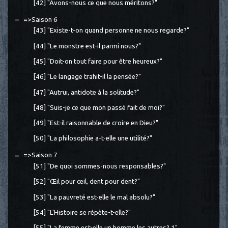
[42] "Avons-nous ce que nous méritons?"
=>Saison 6
[43] "Existe-t-on quand personne ne nous regarde?"
[44] "Le monstre est-il parmi nous?"
[45] "Doit-on tout faire pour être heureux?"
[46] "Le langage trahit-il la pensée?"
[47] "Autrui, antidote à la solitude?"
[48] "Suis-je ce que mon passé fait de moi?"
[49] "Est-il raisonnable de croire en Dieu?"
[50] "La philosophie a-t-elle une utilité?"
=>Saison 7
[51] "De quoi sommes-nous responsables?"
[52] "Œil pour œil, dent pour dent?"
[53] "La pauvreté est-elle le mal absolu?"
[54] "L'Histoire se répète-t-elle?"
[55] "La femme est-elle un homme les autres? 1"