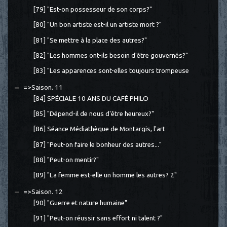
[79] "Est-on possesseur de son corps?"
[80] "Un bon artiste est-il un artiste mort ?"
[81] "Se mettre à la place des autres?"
[82] "Les hommes ont-ils besoin d'être gouvernés?"
[83] "Les apparences sont-elles toujours trompeuse
=>Saison. 11
[84] SPÉCIALE 10 ANS DU CAFÉ PHILO
[85] "Dépend-il de nous d'être heureux?"
[86] Séance Médiathèque de Montargis, l'art
[87] "Peut-on faire le bonheur des autres..."
[88] "Peut-on mentir?"
[89] "La femme est-elle un homme les autres? 2"
=>Saison. 12
[90] "Guerre et nature humaine"
[91] "Peut-on réussir sans effort ni talent ?"