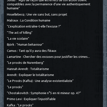
Jonas : "Agis de façon que les effets de ton action soient
compatibles avec la permanence d’une vie authentiquement
humaine"
Houellebecq : Une vie sans but, sans projet
Malraux : La Condition humaine
"L’explication entraîne-t-elle l’excuse ?"
"The act of killing"
"La vie scolaire"
Björk : "Human behaviour"
Camus : Tant qu'il y aura des fléaux
Lamartine : Chercher des excuses pour justifier les crimes...
"Le procès de Nuremberg"
Hannah Arendt : Totalitarisme
Arendt : Expliquer le totalitarisme
"Le Procès (Kafka) : Une analyse existentialiste"
"Le procès"
"Chostakovitch : Symphonie n°5 en ré mineur op. 47"
Primo Levi : Expliquer l'injustifiable
Kafka : "Le procès"