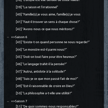
[39] "La raison et l'irrationnel"
[40] "Famille(s) je vous aime, famille(s) je vous
[41] "Faut-il trouver un sens à chaque chose?"
[42] "Avons-nous ce que nous méritons?"
=>Saison 6
[43] "Existe-t-on quand personne ne nous regarde?"
[44] "Le monstre est-il parmi nous?"
[45] "Doit-on tout faire pour être heureux?"
[46] "Le langage trahit-il la pensée?"
[47] "Autrui, antidote à la solitude?"
[48] "Suis-je ce que mon passé fait de moi?"
[49] "Est-il raisonnable de croire en Dieu?"
[50] "La philosophie a-t-elle une utilité?"
=>Saison 7
[51] "De quoi sommes-nous responsables?"