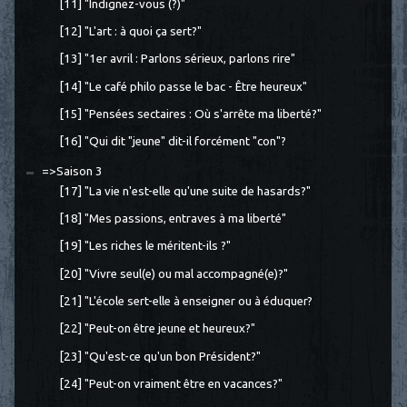
[11] "Indignez-vous (?)"
[12] "L'art : à quoi ça sert?"
[13] "1er avril : Parlons sérieux, parlons rire"
[14] "Le café philo passe le bac - Être heureux"
[15] "Pensées sectaires : Où s'arrête ma liberté?"
[16] "Qui dit "jeune" dit-il forcément "con"?
=>Saison 3
[17] "La vie n'est-elle qu'une suite de hasards?"
[18] "Mes passions, entraves à ma liberté"
[19] "Les riches le méritent-ils ?"
[20] "Vivre seul(e) ou mal accompagné(e)?"
[21] "L'école sert-elle à enseigner ou à éduquer?
[22] "Peut-on être jeune et heureux?"
[23] "Qu'est-ce qu'un bon Président?"
[24] "Peut-on vraiment être en vacances?"