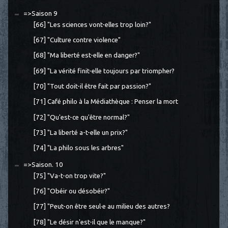
=>Saison 9
[66] "Les sciences vont-elles trop loin?"
[67] "Culture contre violence"
[68] "Ma liberté est-elle en danger?"
[69] "La vérité finit-elle toujours par triompher?
[70] "Tout doit-il être fait par passion?"
[71] Café philo à la Médiathèque : Penser la mort
[72] "Qu'est-ce qu'être normal?"
[73] "La liberté a-t-elle un prix?"
[74] "La philo sous les arbres"
=>Saison. 10
[75] "Va-t-on trop vite?"
[76] "Obéir ou désobéir?"
[77] "Peut-on être seul·e au milieu des autres?
[78] "Le désir n'est-il que le manque?"