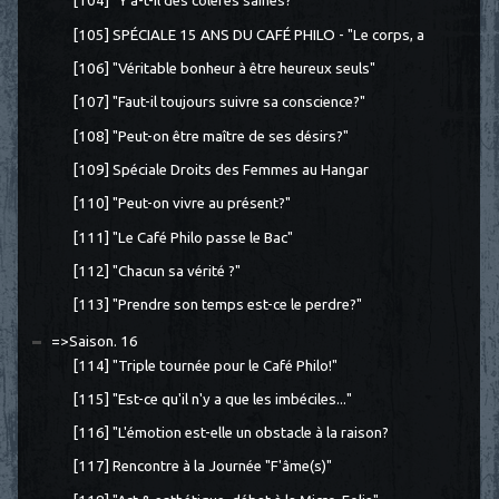
[104] "Y a-t-il des colères saines?"
[105] SPÉCIALE 15 ANS DU CAFÉ PHILO - "Le corps, a
[106] "Véritable bonheur à être heureux seuls"
[107] "Faut-il toujours suivre sa conscience?"
[108] "Peut-on être maître de ses désirs?"
[109] Spéciale Droits des Femmes au Hangar
[110] "Peut-on vivre au présent?"
[111] "Le Café Philo passe le Bac"
[112] "Chacun sa vérité ?"
[113] "Prendre son temps est-ce le perdre?"
=>Saison. 16
[114] "Triple tournée pour le Café Philo!"
[115] "Est-ce qu'il n'y a que les imbéciles..."
[116] "L'émotion est-elle un obstacle à la raison?
[117] Rencontre à la Journée "F'âme(s)"