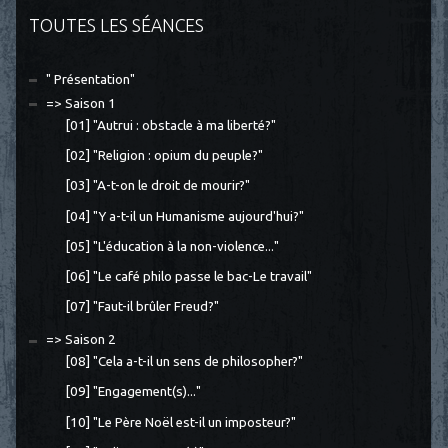
TOUTES LES SÉANCES
" Présentation"
=> Saison 1
[01] "Autrui : obstacle à ma liberté?"
[02] "Religion : opium du peuple?"
[03] "A-t-on le droit de mourir?"
[04] "Y a-t-il un Humanisme aujourd'hui?"
[05] "L'éducation à la non-violence..."
[06] "Le café philo passe le bac-Le travail"
[07] "Faut-il brûler Freud?"
=> Saison 2
[08] "Cela a-t-il un sens de philosopher?"
[09] "Engagement(s)..."
[10] "Le Père Noël est-il un imposteur?"