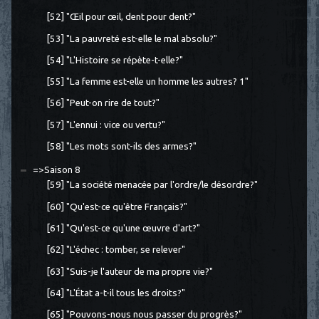
[52] "Œil pour œil, dent pour dent?"
[53] "La pauvreté est-elle le mal absolu?"
[54] "L'Histoire se répète-t-elle?"
[55] "La femme est-elle un homme les autres? 1"
[56] "Peut-on rire de tout?"
[57] "L'ennui : vice ou vertu?"
[58] "Les mots sont-ils des armes?"
=>Saison 8
[59] "La société menacée par l'ordre/le désordre?"
[60] "Qu'est-ce qu'être Français?"
[61] "Qu'est-ce qu'une œuvre d'art?"
[62] "L'échec : tomber, se relever"
[63] "Suis-je l'auteur de ma propre vie?"
[64] "L'État a-t-il tous les droits?"
[65] "Pouvons-nous nous passer du progrès?"