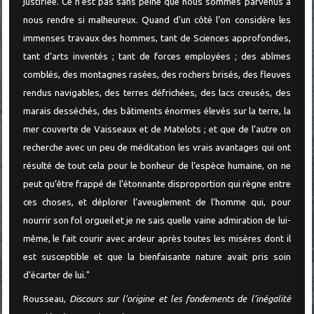
justifiée. Ce n’est pas sans peine que nous sommes parvenus à
nous rendre si malheureux. Quand d’un côté l’on considère les
immenses travaux des hommes, tant de Sciences approfondies,
tant d’arts inventés ; tant de forces employées ; des abîmes
comblés, des montagnes rasées, des rochers brisés, des fleuves
rendus navigables, des terres défrichées, des lacs creusés, des
marais desséchés, des bâtiments énormes élevés sur la terre, la
mer couverte de Vaisseaux et de Matelots ; et que de l’autre on
recherche avec un peu de méditation les vrais avantages qui ont
résulté de tout cela pour le bonheur de l’espèce humaine, on ne
peut qu’être frappé de l’étonnante disproportion qui règne entre
ces choses, et déplorer l’aveuglement de l’homme qui, pour
nourrir son fol orgueil et je ne sais quelle vaine admiration de lui-
même, le fait courir avec ardeur après toutes les misères dont il
est susceptible et que la bienfaisante nature avait pris soin
d’écarter de lui."
Rousseau,
Discours sur l’origine et les fondements de l’inégalité