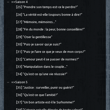
=>Saison 4
[25] "Prendre son temps est-ce le perdre?"
[26] "La vérité est-elle toujours bonne à dire?"
[27] "Mémoire, mémoires..."
[28] "Fin du monde : la peur, bonne conseillère?"
[29] "Oser la gentillesse"
[30] "Puis-je savoir qui je suis?"
[31] "Puis-je faire ce que je veux de mon corps?"
[32] "L'amour peut-il se passer de normes?"
[33] "Manipulation dans le couple..."
[34] "Qu'est-ce qu'une vie réussie?"
=>Saison 5
[35] "Justice : surveiller, punir ou guérir?"
[36] "Qu'est-ce que l'amitié?"
[37] "Un bon artiste est-il le Surhomme?"
[38] "L’utopie est-elle dénuée de toute valeur?"