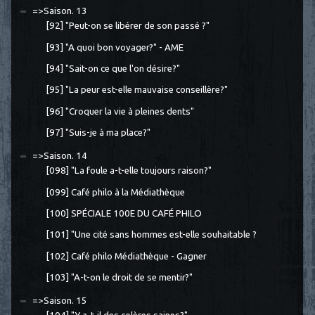
=>Saison. 13
[92] "Peut-on se libérer de son passé ?"
[93] "A quoi bon voyager?" - AME
[94] "Sait-on ce que l'on désire?"
[95] "La peur est-elle mauvaise conseillère?"
[96] "Croquer la vie à pleines dents"
[97] "Suis-je à ma place?"
=>Saison. 14
[098] "La foule a-t-elle toujours raison?"
[099] Café philo à la Médiathèque
[100] SPÉCIALE 100E DU CAFÉ PHILO
[101] "Une cité sans hommes est-elle souhaitable ?
[102] Café philo Médiathèque - Gagner
[103] "A-t-on le droit de se mentir?"
=>Saison. 15