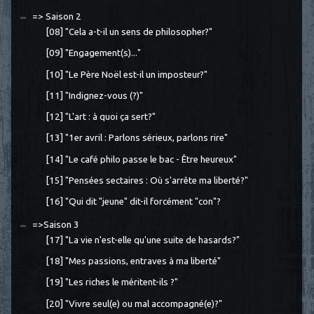
=> Saison 2
[08] "Cela a-t-il un sens de philosopher?"
[09] "Engagement(s)..."
[10] "Le Père Noël est-il un imposteur?"
[11] "Indignez-vous (?)"
[12] "L'art : à quoi ça sert?"
[13] "1er avril : Parlons sérieux, parlons rire"
[14] "Le café philo passe le bac - Être heureux"
[15] "Pensées sectaires : Où s'arrête ma liberté?"
[16] "Qui dit "jeune" dit-il forcément "con"?
=>Saison 3
[17] "La vie n'est-elle qu'une suite de hasards?"
[18] "Mes passions, entraves à ma liberté"
[19] "Les riches le méritent-ils ?"
[20] "Vivre seul(e) ou mal accompagné(e)?"