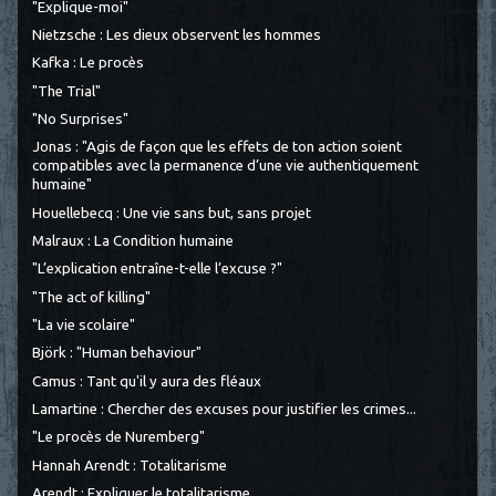
"Explique-moi"
Nietzsche : Les dieux observent les hommes
Kafka : Le procès
"The Trial"
"No Surprises"
Jonas : "Agis de façon que les effets de ton action soient
compatibles avec la permanence d’une vie authentiquement
humaine"
Houellebecq : Une vie sans but, sans projet
Malraux : La Condition humaine
"L’explication entraîne-t-elle l’excuse ?"
"The act of killing"
"La vie scolaire"
Björk : "Human behaviour"
Camus : Tant qu'il y aura des fléaux
Lamartine : Chercher des excuses pour justifier les crimes...
"Le procès de Nuremberg"
Hannah Arendt : Totalitarisme
Arendt : Expliquer le totalitarisme