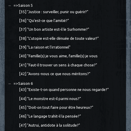
=>Saison 5
[35] "Justice : surveiller, punir ou guérir?"
[36] "Qu'est-ce que l'amitié?"
[37] "Un bon artiste est-il le Surhomme?"
[38] "L’utopie est-elle dénuée de toute valeur?"
[39] "La raison et l'irrationnel"
[40] "Famille(s) je vous aime, famille(s) je vous
[41] "Faut-il trouver un sens à chaque chose?"
[42] "Avons-nous ce que nous méritons?"
=>Saison 6
[43] "Existe-t-on quand personne ne nous regarde?"
[44] "Le monstre est-il parmi nous?"
[45] "Doit-on tout faire pour être heureux?"
[46] "Le langage trahit-il la pensée?"
[47] "Autrui, antidote à la solitude?"