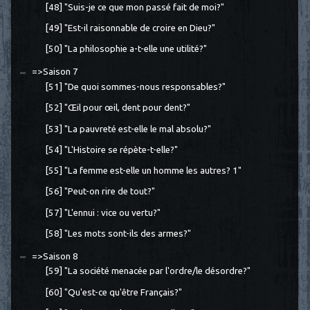
[48] "Suis-je ce que mon passé fait de moi?"
[49] "Est-il raisonnable de croire en Dieu?"
[50] "La philosophie a-t-elle une utilité?"
=>Saison 7
[51] "De quoi sommes-nous responsables?"
[52] "Œil pour œil, dent pour dent?"
[53] "La pauvreté est-elle le mal absolu?"
[54] "L'Histoire se répète-t-elle?"
[55] "La femme est-elle un homme les autres? 1"
[56] "Peut-on rire de tout?"
[57] "L'ennui : vice ou vertu?"
[58] "Les mots sont-ils des armes?"
=>Saison 8
[59] "La société menacée par l'ordre/le désordre?"
[60] "Qu'est-ce qu'être Français?"