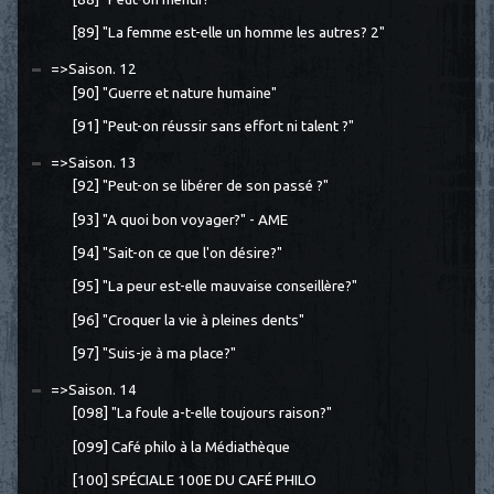
[89] "La femme est-elle un homme les autres? 2"
=>Saison. 12
[90] "Guerre et nature humaine"
[91] "Peut-on réussir sans effort ni talent ?"
=>Saison. 13
[92] "Peut-on se libérer de son passé ?"
[93] "A quoi bon voyager?" - AME
[94] "Sait-on ce que l'on désire?"
[95] "La peur est-elle mauvaise conseillère?"
[96] "Croquer la vie à pleines dents"
[97] "Suis-je à ma place?"
=>Saison. 14
[098] "La foule a-t-elle toujours raison?"
[099] Café philo à la Médiathèque
[100] SPÉCIALE 100E DU CAFÉ PHILO