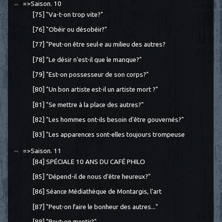
=>Saison. 10
[75] "Va-t-on trop vite?"
[76] "Obéir ou désobéir?"
[77] "Peut-on être seul·e au milieu des autres?
[78] "Le désir n'est-il que le manque?"
[79] "Est-on possesseur de son corps?"
[80] "Un bon artiste est-il un artiste mort ?"
[81] "Se mettre à la place des autres?"
[82] "Les hommes ont-ils besoin d'être gouvernés?"
[83] "Les apparences sont-elles toujours trompeuse
=>Saison. 11
[84] SPÉCIALE 10 ANS DU CAFÉ PHILO
[85] "Dépend-il de nous d'être heureux?"
[86] Séance Médiathèque de Montargis, l'art
[87] "Peut-on faire le bonheur des autres..."
[88] "Peut-on mentir?"