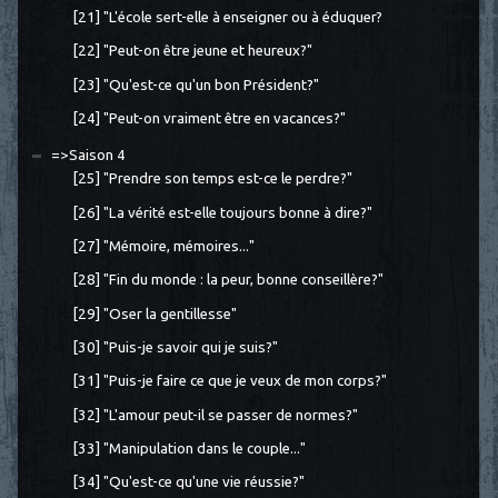
[21] "L'école sert-elle à enseigner ou à éduquer?
[22] "Peut-on être jeune et heureux?"
[23] "Qu'est-ce qu'un bon Président?"
[24] "Peut-on vraiment être en vacances?"
=>Saison 4
[25] "Prendre son temps est-ce le perdre?"
[26] "La vérité est-elle toujours bonne à dire?"
[27] "Mémoire, mémoires..."
[28] "Fin du monde : la peur, bonne conseillère?"
[29] "Oser la gentillesse"
[30] "Puis-je savoir qui je suis?"
[31] "Puis-je faire ce que je veux de mon corps?"
[32] "L'amour peut-il se passer de normes?"
[33] "Manipulation dans le couple..."
[34] "Qu'est-ce qu'une vie réussie?"