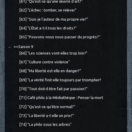
[61] "Qu'est-ce qu'une œuvre d'art?"
[62] "L'échec : tomber, se relever"
[63] "Suis-je l'auteur de ma propre vie?"
[64] "L'État a-t-il tous les droits?"
[65] "Pouvons-nous nous passer du progrès?"
=>Saison 9
[66] "Les sciences vont-elles trop loin?"
[67] "Culture contre violence"
[68] "Ma liberté est-elle en danger?"
[69] "La vérité finit-elle toujours par triompher?
[70] "Tout doit-il être fait par passion?"
[71] Café philo à la Médiathèque : Penser la mort
[72] "Qu'est-ce qu'être normal?"
[73] "La liberté a-t-elle un prix?"
[74] "La philo sous les arbres"