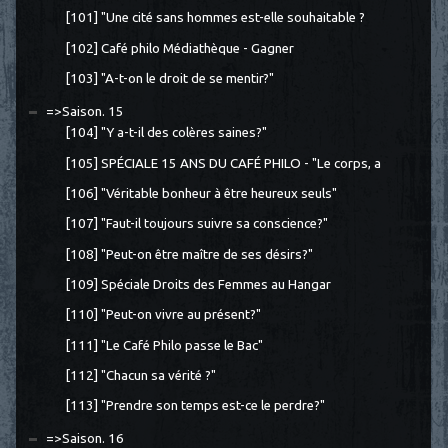
[101] "Une cité sans hommes est-elle souhaitable ?
[102] Café philo Médiathèque - Gagner
[103] "A-t-on le droit de se mentir?"
=>Saison. 15
[104] "Y a-t-il des colères saines?"
[105] SPÉCIALE 15 ANS DU CAFÉ PHILO - "Le corps, a
[106] "Véritable bonheur à être heureux seuls"
[107] "Faut-il toujours suivre sa conscience?"
[108] "Peut-on être maître de ses désirs?"
[109] Spéciale Droits des Femmes au Hangar
[110] "Peut-on vivre au présent?"
[111] "Le Café Philo passe le Bac"
[112] "Chacun sa vérité ?"
[113] "Prendre son temps est-ce le perdre?"
=>Saison. 16