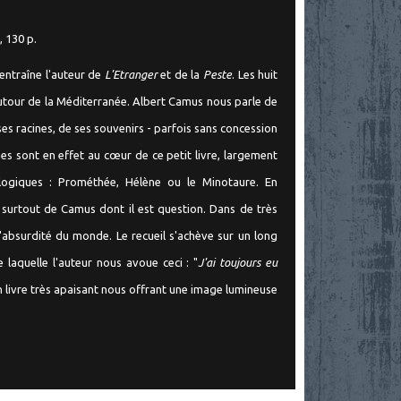
, 130 p.
entraîne l'auteur de
L'Etranger
et de la
Peste
. Les huit
autour de la Méditerranée. Albert Camus nous parle de
 ses racines, de ses souvenirs - parfois sans concession
nes sont en effet au cœur de ce petit livre, largement
ogiques : Prométhée, Hélène ou le Minotaure. En
t surtout de Camus dont il est question. Dans de très
l'absurdité du monde. Le recueil s'achève sur un long
laquelle l'auteur nous avoue ceci : "
J'ai toujours eu
n livre très apaisant nous offrant une image lumineuse