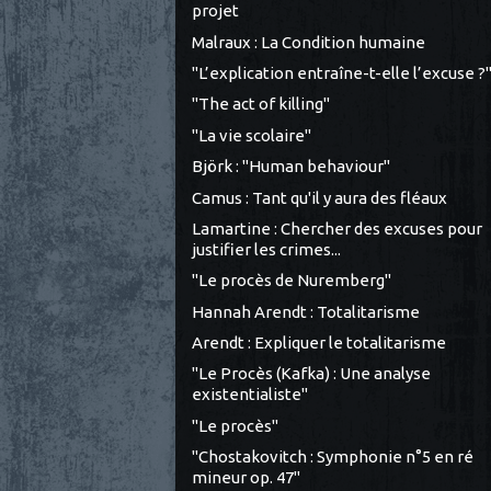
projet
Malraux : La Condition humaine
"L’explication entraîne-t-elle l’excuse ?
"The act of killing"
"La vie scolaire"
Björk : "Human behaviour"
Camus : Tant qu'il y aura des fléaux
Lamartine : Chercher des excuses pour
justifier les crimes...
"Le procès de Nuremberg"
Hannah Arendt : Totalitarisme
Arendt : Expliquer le totalitarisme
"Le Procès (Kafka) : Une analyse
existentialiste"
"Le procès"
"Chostakovitch : Symphonie n°5 en ré
mineur op. 47"