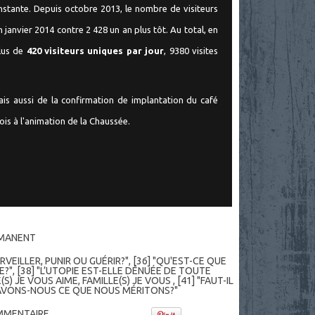
onstante. Depuis octobre 2013, le nombre de visiteurs
 janvier 2014 contre 2 428 un an plus tôt. Au total, en
plus de
420 visiteurs uniques par jour
, 9380 visites
is aussi de la confirmation de implantation du café
is à l'animation de la Chaussée.
RMANENT
SURVEILLER, PUNIR OU GUÉRIR?"
,
[36] "QU'EST-CE QUE
E?"
,
[38] "L’UTOPIE EST-ELLE DÉNUÉE DE TOUTE
E(S) JE VOUS AIME, FAMILLE(S) JE VOUS
,
[41] "FAUT-IL
"AVONS-NOUS CE QUE NOUS MÉRITONS?"
MENTAIRE