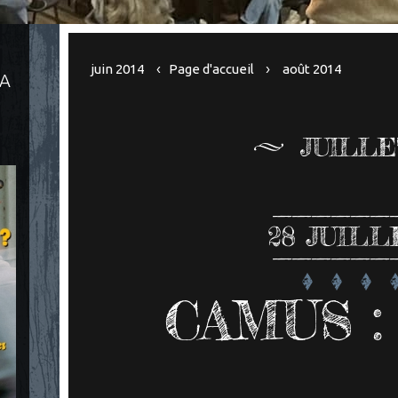
juin 2014
Page d'accueil
août 2014
LA
JUILLE
28
JUILL
CAMUS : 