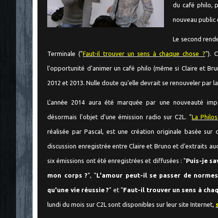
du café philo, p
nouveau public 
"
Le second rende
Terminale ("
Faut-il trouver un sens à chaque chose ?
"). 
l'opportunité d'animer un café philo (même si Claire et Bruno
2012 et 2013. Nulle doute qu'elle devrait se renouveler par 
L'année 2014 aura été marquée par une nouveauté impor
désormais l'objet d'une émission radio sur C2L. "
La Philo
réalisée par Pascal, est une création originale basée sur
discussion enregistrée entre Claire et Bruno et d'extraits audi
six émissions ont été enregistrées et diffusées : "
Puis-je sav
mon corps ?
", "
L'amour peut-il se passer de normes
qu'une vie réussie ?
" et "
Faut-il trouver un sens à cha
lundi du mois sur C2L sont disponibles sur leur site Internet,