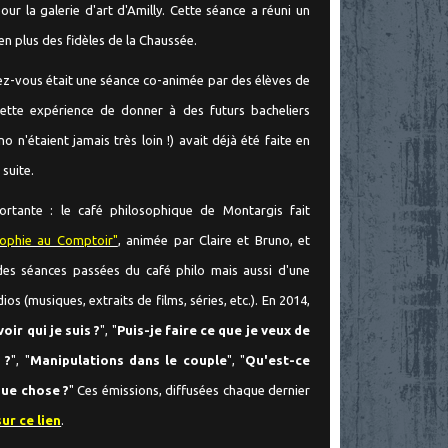
our la galerie d'art d'Amilly. Cette séance a réuni un
en plus des fidèles de la Chaussée.
z-vous était une séance co-animée par des élèves de
Cette expérience de donner à des futurs bacheliers
 n'étaient jamais très loin !) avait déjà été faite en
la suite.
tante : le café philosophique de Montargis fait
sophie au Comptoir"
, animée par Claire et Bruno, et
 des séances passées du café philo mais aussi d'une
os (musiques, extraits de films, séries, etc.). En 2014,
oir qui je suis ?
", "
Puis-je faire ce que je veux de
 ?
", "
Manipulations dans le couple
", "
Qu'est-ce
que chose ?
" Ces émissions, diffusées chaque dernier
sur ce lien
.