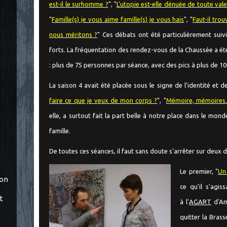
est-il le surhomme ?
", "
L'utopie est-elle dénuée de toute vale
"
Famille(s) je vous aime famille(s) je vous hais
", "
Faut-il tro
nous méritons ?
" Ces débats ont été particulièrement suiv
forts. La fréquentation des rendez-vous de la Chaussée a 
: plus de 75 personnes par séance, avec des pics à plus de 10
La saison 4 avait été placée sous le signe de l'identité et de
faire ce que je veux de mon corps ?
", "
Mémoire, mémoires..
elle, a surtout fait la part belle à notre place dans le monde :
famille.
De toutes ces séances, il faut sans doute s'arrêter sur deux
Le premier, "
Un 
ton
ce qu'il s'agis
t
à l'
AGART
d'Ami
quitter la Bras