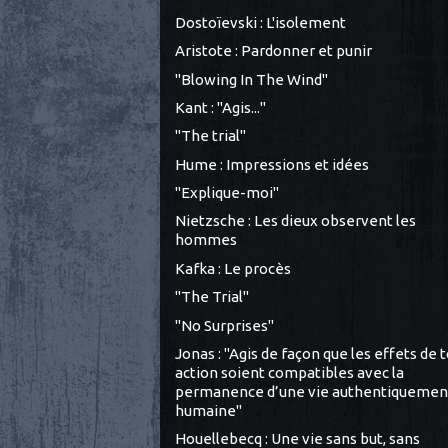
Dostoïevski : L'isolement
Aristote : Pardonner et punir
"Blowing In The Wind"
Kant : "Agis..."
"The trial"
Hume : Impressions et idées
"Explique-moi"
Nietzsche : Les dieux observent les
hommes
Kafka : Le procès
"The Trial"
"No Surprises"
Jonas : "Agis de façon que les effets de 
action soient compatibles avec la
permanence d’une vie authentiquemen
humaine"
Houellebecq : Une vie sans but, sans