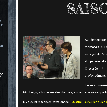
SAISO
e
ce
Au démarrage 
ou
Montargis, qui 
au sujet de l'a
et personnelle
Chaussée, il
?"
profondément, si
Il n'en a finale
Montargis, à la croisée des chemins, a connu une saison par
Il y a eu huit séances cette année : "
Justice : surveiller punir 