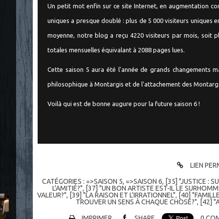
Un petit mot enfin sur ce site Internet, en augmentation c
uniques a presque doublé : plus de 5 000 visiteurs uniques en
moyenne, notre blog a reçu 4220 visiteurs par mois, soit 
totales mensuelles équivalant à 2088 pages lues.
Cette saison 5 aura été l'année de grands changements ma
philosophique à Montargis et de l'attachement des Montargo
Voilà qui est de bonne augure pour la future saison 6 !
LIEN PE
CATÉGORIES :
=>SAISON 5
,
=>SAISON 6
,
[35] "JUSTICE : 
L'AMITIÉ?"
,
[37] "UN BON ARTISTE EST-IL LE SURHOMM
VALEUR?"
,
[39] "LA RAISON ET L'IRRATIONNEL"
,
[40] "FAMILL
TROUVER UN SENS À CHAQUE CHOSE?"
,
[42] 
IMPRIMER
SHARE
0
COM