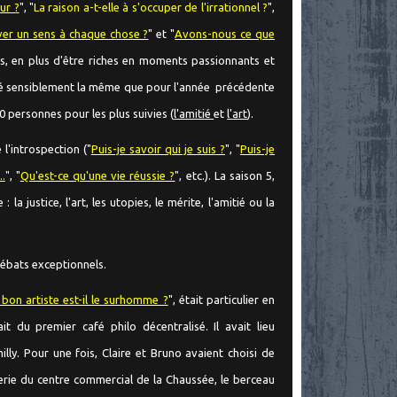
ur ?
", "
La raison a-t-elle à s'occuper de l'irrationnel ?
",
uver un sens à chaque chose ?
" et "
Avons-nous ce que
is, en plus d'être riches en moments passionnants et
été sensiblement la même que pour l'année précédente
0 personnes pour les plus suivies (
l'amitié
et
l'art
).
 l'introspection ("
Puis-je savoir qui je suis ?
", "
Puis-je
.
", "
Qu'est-ce qu'une vie réussie ?
", etc.). La saison 5,
 la justice, l'art, les utopies, le mérite, l'amitié ou la
 débats exceptionnels.
bon artiste est-il le surhomme ?
", était particulier en
sait du premier café philo décentralisé. Il avait lieu
lly. Pour une fois, Claire et Bruno avaient choisi de
serie du centre commercial de la Chaussée, le berceau