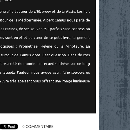
entraîne l'auteur de
L'Etranger
et de la
Peste
. Les huit
autour de la Méditerranée. Albert Camus nous parle de
 ses racines, de ses souvenirs - parfois sans concession
nes sont en effet au cœur de ce petit livre, largement
ogiques : Prométhée, Hélène ou le Minotaure. En
t surtout de Camus dont il est question. Dans de très
l'absurdité du monde. Le recueil s'achève sur un long
laquelle l'auteur nous avoue ceci : "
J'ai toujours eu
n livre très apaisant nous offrant une image lumineuse
0
COMMENTAIRE