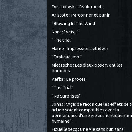
Dostoïevski : L'isolement
Aristote : Pardonner et punir
"Blowing In The Wind"
Kant : "Agis..."
"The trial"
Hume : Impressions et idées
"Explique-moi"
Nietzsche : Les dieux observent les
hommes
Kafka : Le procès
"The Trial"
"No Surprises"
Jonas : "Agis de façon que les effets de 
action soient compatibles avec la
permanence d’une vie authentiquemen
humaine"
Houellebecq : Une vie sans but, sans