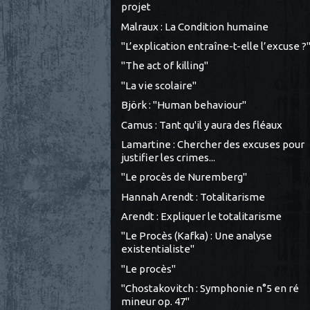
projet
Malraux : La Condition humaine
"L’explication entraîne-t-elle l’excuse ?
"The act of killing"
"La vie scolaire"
Björk : "Human behaviour"
Camus : Tant qu'il y aura des fléaux
Lamartine : Chercher des excuses pour
justifier les crimes...
"Le procès de Nuremberg"
Hannah Arendt : Totalitarisme
Arendt : Expliquer le totalitarisme
"Le Procès (Kafka) : Une analyse
existentialiste"
"Le procès"
"Chostakovitch : Symphonie n°5 en ré
mineur op. 47"