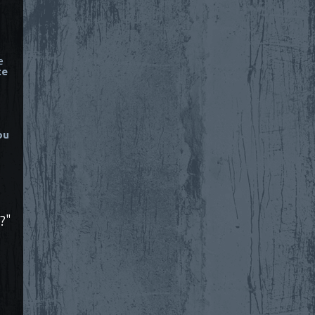
e
ce
ou
?"