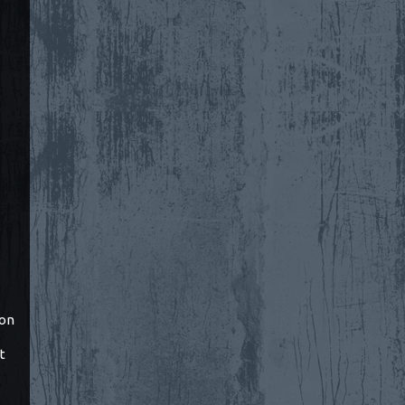
ton
t