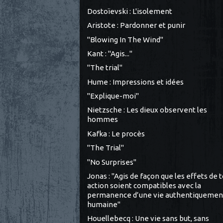
Dostoïevski : L'isolement
Aristote : Pardonner et punir
"Blowing In The Wind"
Kant : "Agis..."
"The trial"
Hume : Impressions et idées
"Explique-moi"
Nietzsche : Les dieux observent les
hommes
Kafka : Le procès
"The Trial"
"No Surprises"
Jonas : "Agis de façon que les effets de 
action soient compatibles avec la
permanence d’une vie authentiquemen
humaine"
Houellebecq : Une vie sans but, sans