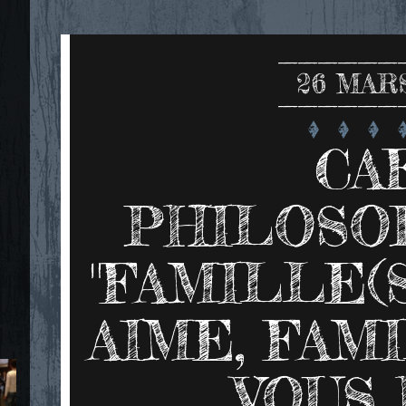
26
MARS
CA
PHILOSOP
"FAMILLE(S
AIME, FAMI
VOUS 