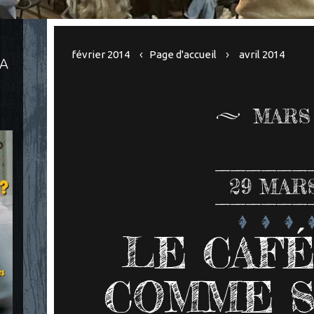
février 2014
Page d'accueil
avril 2014
LA
MARS 
29
MARS
LE CAFÉ
COMME SI