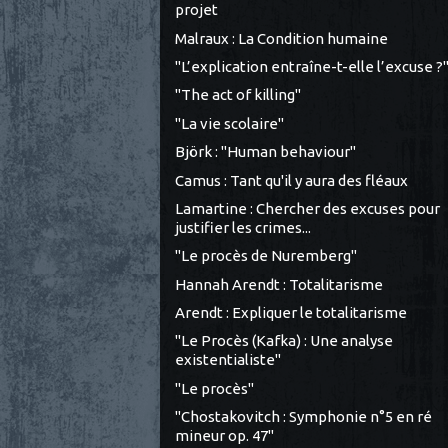
projet
Malraux : La Condition humaine
"L’explication entraîne-t-elle l’excuse ?
"The act of killing"
"La vie scolaire"
Björk : "Human behaviour"
Camus : Tant qu'il y aura des fléaux
Lamartine : Chercher des excuses pour
justifier les crimes...
"Le procès de Nuremberg"
Hannah Arendt : Totalitarisme
Arendt : Expliquer le totalitarisme
"Le Procès (Kafka) : Une analyse
existentialiste"
"Le procès"
"Chostakovitch : Symphonie n°5 en ré
mineur op. 47"