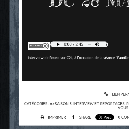
DU 28 MA
"
Interview de Bruno sur C2L, à l'occasion de la séance "Famille(
LIEN PE
CATÉGORIES :
=>SAISON 5
,
INTERVIEW ET REPORTAGES
,
R
VOUS
IMPRIMER
SHARE
0
COM