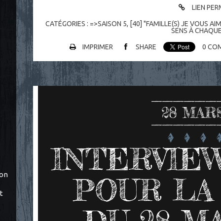
LIEN PE
CATÉGORIES :
=>SAISON 5
,
[40] "FAMILLE(S) JE VOUS AI
SENS À CHAQUE
IMPRIMER
SHARE
0
COM
28
MARS
INTERVIEW
ton
POUR LA
t