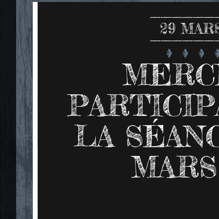
29
MARS
MERCI
PARTICIP
LA SÉANC
MARS 