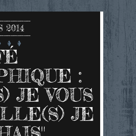
 2014
FÉ
HIQUE :
) JE VOUS
LLE(S) JE
HAIS"