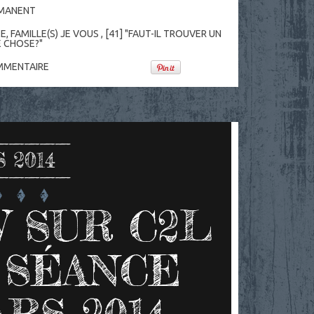
RMANENT
ME, FAMILLE(S) JE VOUS
,
[41] "FAUT-IL TROUVER UN
 CHOSE?"
MENTAIRE
 2014
 SUR C2L
 SÉANCE