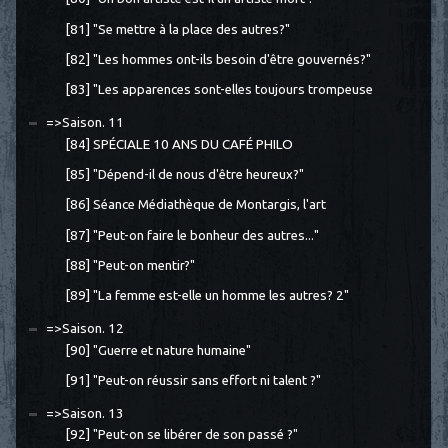
[81] "Se mettre à la place des autres?"
[82] "Les hommes ont-ils besoin d'être gouvernés?"
[83] "Les apparences sont-elles toujours trompeuse
=>Saison. 11
[84] SPÉCIALE 10 ANS DU CAFÉ PHILO
[85] "Dépend-il de nous d'être heureux?"
[86] Séance Médiathèque de Montargis, l'art
[87] "Peut-on faire le bonheur des autres..."
[88] "Peut-on mentir?"
[89] "La femme est-elle un homme les autres? 2"
=>Saison. 12
[90] "Guerre et nature humaine"
[91] "Peut-on réussir sans effort ni talent ?"
=>Saison. 13
[92] "Peut-on se libérer de son passé ?"