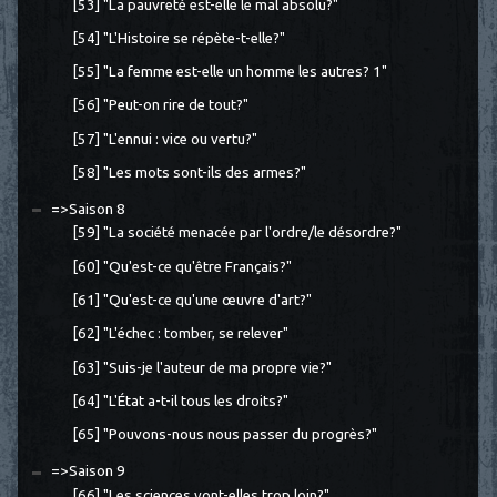
[53] "La pauvreté est-elle le mal absolu?"
[54] "L'Histoire se répète-t-elle?"
[55] "La femme est-elle un homme les autres? 1"
[56] "Peut-on rire de tout?"
[57] "L'ennui : vice ou vertu?"
[58] "Les mots sont-ils des armes?"
=>Saison 8
[59] "La société menacée par l'ordre/le désordre?"
[60] "Qu'est-ce qu'être Français?"
[61] "Qu'est-ce qu'une œuvre d'art?"
[62] "L'échec : tomber, se relever"
[63] "Suis-je l'auteur de ma propre vie?"
[64] "L'État a-t-il tous les droits?"
[65] "Pouvons-nous nous passer du progrès?"
=>Saison 9
[66] "Les sciences vont-elles trop loin?"