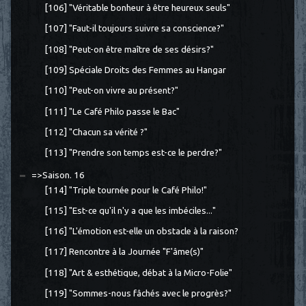
[106] "Véritable bonheur à être heureux seuls"
[107] "Faut-il toujours suivre sa conscience?"
[108] "Peut-on être maître de ses désirs?"
[109] Spéciale Droits des Femmes au Hangar
[110] "Peut-on vivre au présent?"
[111] "Le Café Philo passe le Bac"
[112] "Chacun sa vérité ?"
[113] "Prendre son temps est-ce le perdre?"
=>Saison. 16
[114] "Triple tournée pour le Café Philo!"
[115] "Est-ce qu'il n'y a que les imbéciles..."
[116] "L'émotion est-elle un obstacle à la raison?
[117] Rencontre à la Journée "F'âme(s)"
[118] "Art & esthétique, débat à la Micro-Folie"
[119] "Sommes-nous fâchés avec le progrès?"