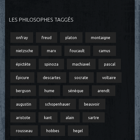
LES PHILOSOPHES TAGGÉS
onfray
freud
platon
montaigne
nietzsche
marx
foucault
camus
épictète
spinoza
machiavel
pascal
Épicure
descartes
socrate
voltaire
bergson
hume
sénèque
arendt
augustin
schopenhauer
beauvoir
aristote
kant
alain
sartre
rousseau
hobbes
hegel