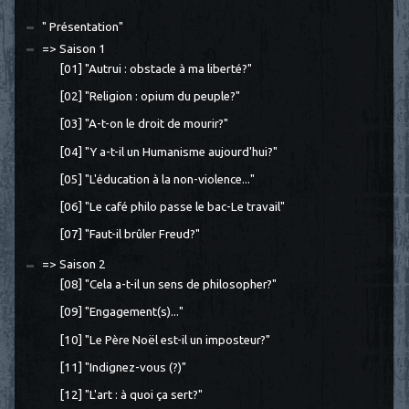
" Présentation"
=> Saison 1
[01] "Autrui : obstacle à ma liberté?"
[02] "Religion : opium du peuple?"
[03] "A-t-on le droit de mourir?"
[04] "Y a-t-il un Humanisme aujourd'hui?"
[05] "L'éducation à la non-violence..."
[06] "Le café philo passe le bac-Le travail"
[07] "Faut-il brûler Freud?"
=> Saison 2
[08] "Cela a-t-il un sens de philosopher?"
[09] "Engagement(s)..."
[10] "Le Père Noël est-il un imposteur?"
[11] "Indignez-vous (?)"
[12] "L'art : à quoi ça sert?"