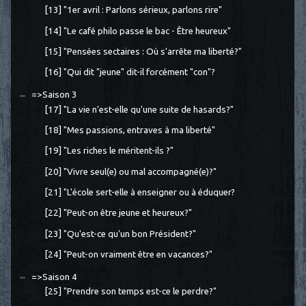
[13] "1er avril : Parlons sérieux, parlons rire"
[14] "Le café philo passe le bac - Être heureux"
[15] "Pensées sectaires : Où s'arrête ma liberté?"
[16] "Qui dit "jeune" dit-il forcément "con"?
=>Saison 3
[17] "La vie n'est-elle qu'une suite de hasards?"
[18] "Mes passions, entraves à ma liberté"
[19] "Les riches le méritent-ils ?"
[20] "Vivre seul(e) ou mal accompagné(e)?"
[21] "L'école sert-elle à enseigner ou à éduquer?
[22] "Peut-on être jeune et heureux?"
[23] "Qu'est-ce qu'un bon Président?"
[24] "Peut-on vraiment être en vacances?"
=>Saison 4
[25] "Prendre son temps est-ce le perdre?"