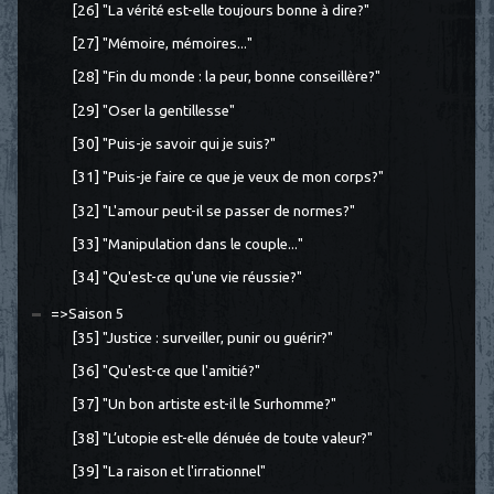
[26] "La vérité est-elle toujours bonne à dire?"
[27] "Mémoire, mémoires..."
[28] "Fin du monde : la peur, bonne conseillère?"
[29] "Oser la gentillesse"
[30] "Puis-je savoir qui je suis?"
[31] "Puis-je faire ce que je veux de mon corps?"
[32] "L'amour peut-il se passer de normes?"
[33] "Manipulation dans le couple..."
[34] "Qu'est-ce qu'une vie réussie?"
=>Saison 5
[35] "Justice : surveiller, punir ou guérir?"
[36] "Qu'est-ce que l'amitié?"
[37] "Un bon artiste est-il le Surhomme?"
[38] "L’utopie est-elle dénuée de toute valeur?"
[39] "La raison et l'irrationnel"