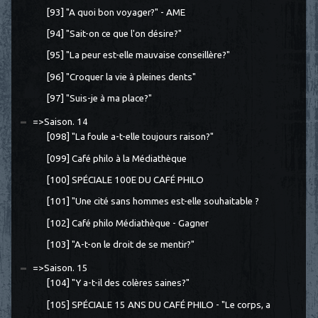
[93] "A quoi bon voyager?" - AME
[94] "Sait-on ce que l'on désire?"
[95] "La peur est-elle mauvaise conseillère?"
[96] "Croquer la vie à pleines dents"
[97] "Suis-je à ma place?"
=>Saison. 14
[098] "La foule a-t-elle toujours raison?"
[099] Café philo à la Médiathèque
[100] SPÉCIALE 100E DU CAFÉ PHILO
[101] "Une cité sans hommes est-elle souhaitable ?
[102] Café philo Médiathèque - Gagner
[103] "A-t-on le droit de se mentir?"
=>Saison. 15
[104] "Y a-t-il des colères saines?"
[105] SPÉCIALE 15 ANS DU CAFÉ PHILO - "Le corps, a