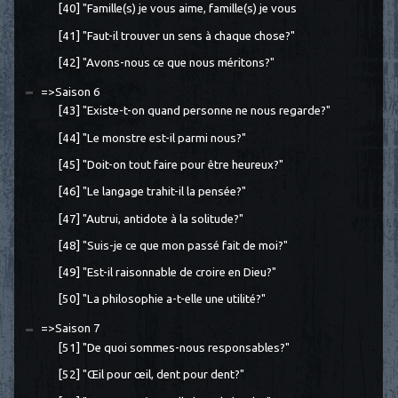
[40] "Famille(s) je vous aime, famille(s) je vous
[41] "Faut-il trouver un sens à chaque chose?"
[42] "Avons-nous ce que nous méritons?"
=>Saison 6
[43] "Existe-t-on quand personne ne nous regarde?"
[44] "Le monstre est-il parmi nous?"
[45] "Doit-on tout faire pour être heureux?"
[46] "Le langage trahit-il la pensée?"
[47] "Autrui, antidote à la solitude?"
[48] "Suis-je ce que mon passé fait de moi?"
[49] "Est-il raisonnable de croire en Dieu?"
[50] "La philosophie a-t-elle une utilité?"
=>Saison 7
[51] "De quoi sommes-nous responsables?"
[52] "Œil pour œil, dent pour dent?"