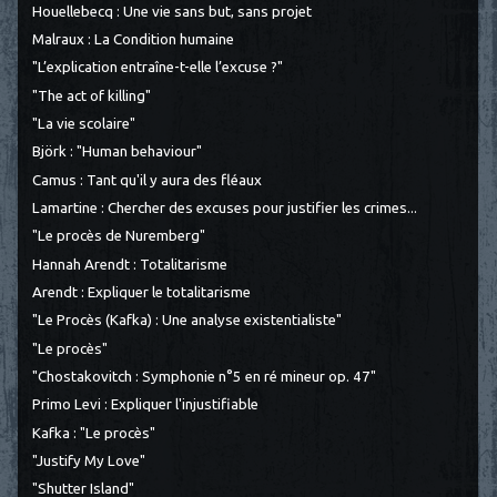
Houellebecq : Une vie sans but, sans projet
Malraux : La Condition humaine
"L’explication entraîne-t-elle l’excuse ?"
"The act of killing"
"La vie scolaire"
Björk : "Human behaviour"
Camus : Tant qu'il y aura des fléaux
Lamartine : Chercher des excuses pour justifier les crimes...
"Le procès de Nuremberg"
Hannah Arendt : Totalitarisme
Arendt : Expliquer le totalitarisme
"Le Procès (Kafka) : Une analyse existentialiste"
"Le procès"
"Chostakovitch : Symphonie n°5 en ré mineur op. 47"
Primo Levi : Expliquer l'injustifiable
Kafka : "Le procès"
"Justify My Love"
"Shutter Island"