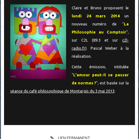
Claire et Bruno proposent le
lundi 24 mars 2014
un
nouveau numéro de "
La
Philosophie au Comptoir
",
sur C2L (89.3 et sur
c2l-
radio.fr
). Pascal Weber à la
réalisation.
Cette émission, intitulée
"
L'amour peut-il se passer
de normes ?
", est basée sur la
séance du café philosophique de Montargis du 3 mai 2013
.
LIEN PERMANENT