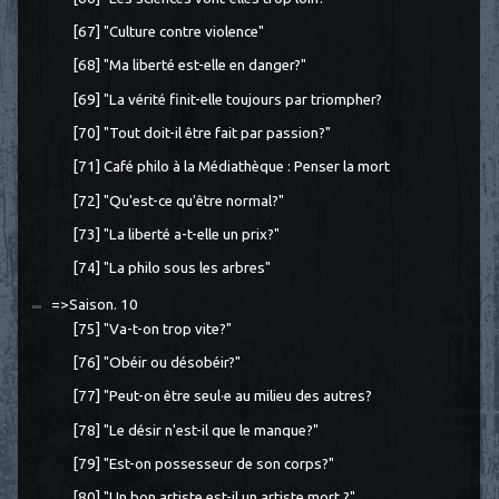
[67] "Culture contre violence"
[68] "Ma liberté est-elle en danger?"
[69] "La vérité finit-elle toujours par triompher?
[70] "Tout doit-il être fait par passion?"
[71] Café philo à la Médiathèque : Penser la mort
[72] "Qu'est-ce qu'être normal?"
[73] "La liberté a-t-elle un prix?"
[74] "La philo sous les arbres"
=>Saison. 10
[75] "Va-t-on trop vite?"
[76] "Obéir ou désobéir?"
[77] "Peut-on être seul·e au milieu des autres?
[78] "Le désir n'est-il que le manque?"
[79] "Est-on possesseur de son corps?"
[80] "Un bon artiste est-il un artiste mort ?"