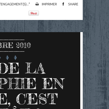
 "ENGAGEMENT(S)..."
IMPRIMER
SHARE
RE 2010
DE LA
PHIE EN
, C'EST