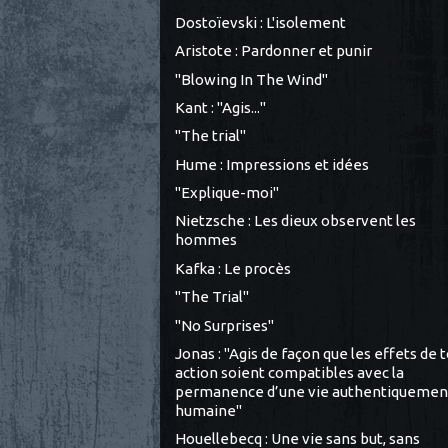
Dostoïevski : L'isolement
Aristote : Pardonner et punir
"Blowing In The Wind"
Kant : "Agis..."
"The trial"
Hume : Impressions et idées
"Explique-moi"
Nietzsche : Les dieux observent les
hommes
Kafka : Le procès
"The Trial"
"No Surprises"
Jonas : "Agis de façon que les effets de 
action soient compatibles avec la
permanence d’une vie authentiquemen
humaine"
Houellebecq : Une vie sans but, sans