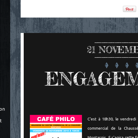
21
NOVEMB
ENGAGEME
ton
C’est à 18h30, le vendredi
t
commercial de la Chaussé
Montargis. Il s’agira cette