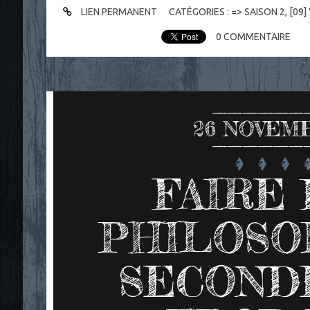
LIEN PERMANENT
CATÉGORIES :
=> SAISON 2
,
[09]
0
COMMENTAIRE
26
NOVEMB
FAIRE 
PHILOSO
SECONDE