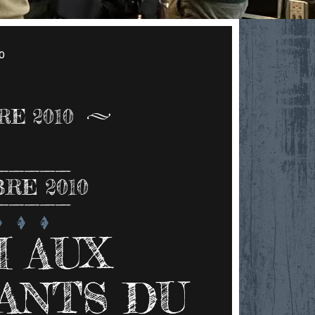
0
E 2010
RE 2010
 AUX
ANTS DU