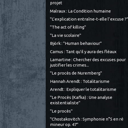
projet
Malraux : La Condition humaine
"L’explication entraîne-t-elle l’excuse ?
"The act of killing"
"La vie scolaire"
Björk : "Human behaviour"
Camus : Tant qu'il y aura des fléaux
Lamartine : Chercher des excuses pour
justifier les crimes...
"Le procès de Nuremberg"
Hannah Arendt : Totalitarisme
Arendt : Expliquer le totalitarisme
"Le Procès (Kafka) : Une analyse
existentialiste"
"Le procès"
"Chostakovitch : Symphonie n°5 en ré
mineur op. 47"