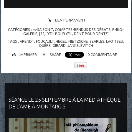
LIEN PERMANENT
CATÉGORIES :
=>SAISON 7
,
COMPTES-RENDUS DES DÉBATS
,
PHILO-
GALERIE
,
[52] "ŒIL POUR ŒIL, DENT POUR DENT?"
TAGS :
ARENDT
,
FOUCAULT
,
HEGEL
,
NIETZSCHE
,
SEARLES
,
LAO TSEU
,
QUÉRÉ
,
GIRARD
,
JANKÉLÉVITCH
IMPRIMER
SHARE
0
COMMENTAIRE
SÉANCE LE 25 SEPTEMBRE À LA MÉDIATHÈQUE
DE L'AME À MONTARGIS