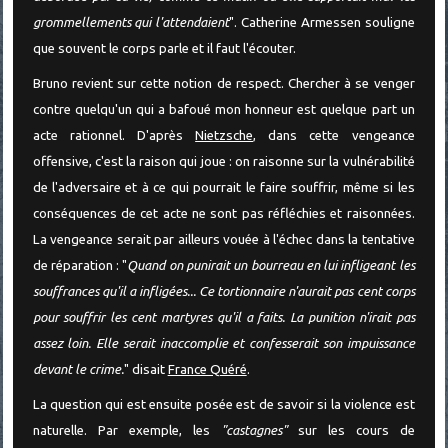
grommellements qui l'attendaient
". Catherine Armessen souligne
que souvent le corps parle et il faut l'écouter.
Bruno revient sur cette notion de respect. Chercher à se venger
contre quelqu'un qui a bafoué mon honneur est quelque part un
acte rationnel. D'après
Nietzsche
, dans cette vengeance
offensive, c'est la raison qui joue : on raisonne sur la vulnérabilité
de l'adversaire et à ce qui pourrait le faire souffrir, même si les
conséquences de cet acte ne sont pas réfléchies et raisonnées.
La vengeance serait par ailleurs vouée à l'échec dans la tentative
de réparation : "
Quand on punirait un bourreau en lui infligeant les
souffrances qu'il a infligées... Ce tortionnaire n'aurait pas cent corps
pour souffrir les cent martyres qu'il a faits. La punition n'irait pas
assez loin. Elle serait inaccomplie et confesserait son impuissance
devant le crime.
" disait
France Quéré
.
La question qui est ensuite posée est de savoir si la violence est
naturelle. Par exemple, les
"castagnes"
sur les cours de