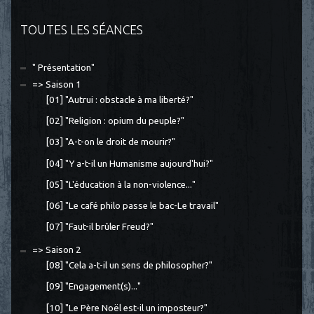
TOUTES LES SÉANCES
" Présentation"
=> Saison 1
[01] "Autrui : obstacle à ma liberté?"
[02] "Religion : opium du peuple?"
[03] "A-t-on le droit de mourir?"
[04] "Y a-t-il un Humanisme aujourd'hui?"
[05] "L'éducation à la non-violence..."
[06] "Le café philo passe le bac-Le travail"
[07] "Faut-il brûler Freud?"
=> Saison 2
[08] "Cela a-t-il un sens de philosopher?"
[09] "Engagement(s)..."
[10] "Le Père Noël est-il un imposteur?"