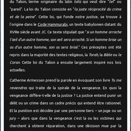
du Talion, terme originaire du latin
talis
qui veut dire "
tel
" ou
"pareil". La loi du Talion consiste en "
la juste réciprocité du crime
et de la peine
". Cette loi, qui fonde notre justice, se trouve à
l'origine dans le
Code Hammurabi
, un texte babylonien datant du
XVIIIe siècle avant JC. Ce texte stipulait que "
si un homme arrache
l’œil d’un autre homme, son œil sera arraché. Si un homme brise un
os d’un autre homme, son os sera brisé.
" Ces préceptes ont été
repris dans la majorité des textes religieux, la
Torah
, la
Bible
ou
le
Coran
. Cette loi du Talion a ensuite largement inspiré nos lois
actuelles.
Catherine Armessen prend la parole en évoquant son livre
Tu me
reviendras
qui traite de la spirale de la vengeance. En quoi la
vengeance diffère-t-elle de la justice ? La justice entend punir un
délit ou un crime dans un cadre précis qui entend être rationnel.
Et la punition est décidée par une personne tiers – un juge ou un
jury – alors que dans la vengeance c'est la ou les victimes qui
cherchent à obtenir réparation, dans une décision mue par la