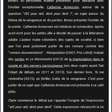
envers 90 personnes étaient présentes pour débattre avec
l'invitée exceptionnelle,
Catherine Armessen
, autour de la
question "
Œil pour œil, dent pour dent ?
", un sujet autour du
thème de la vengeance et du pardon. Bruno présente l'invitée de
la soirée : Catherine Armessen est médecin et romancière. Après
avoir écrit pour les petits, elle a décidé de passer à la littérature
adulte. L'auteur traite volontiers des sujets de société, si bien
que l'on peut justement parler de ses romans comme des
"
romans documentaires
" :
Manipulation
(2007, Prix Littré) traitait
des
sectes
et
La Marionnette
(2013) de
la manipulation dans le
couple et des pervers narcissiquese
(ces deux sujets ayant fait
l'objet de débats en 2011 et 2013). Son dernier livre,
Tu me
reviendras
(2015), un thriller, traite de la vengeance. C'est pour
parler de ce sujet que Catherine Armessen est présente à ce café
philo.
Claire commence le débat par rappeler l'origine de l'expression
"
œil pour œil, dent pour dent
". Cette expression retranscrit la loi