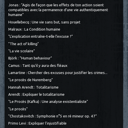
Jonas : "Agis de façon que les effets de ton action soient
compatibles avec la permanence d’une vie authentiquement
humaine"
Houellebecq : Une vie sans but, sans projet
Malraux : La Condition humaine
"L’explication entraîne-t-elle l’excuse ?"
"The act of killing"
"La vie scolaire"
Björk : "Human behaviour"
Camus : Tant qu'il y aura des fléaux
Lamartine : Chercher des excuses pour justifier les crimes...
"Le procès de Nuremberg"
Hannah Arendt : Totalitarisme
Arendt : Expliquer le totalitarisme
"Le Procès (Kafka) : Une analyse existentialiste"
"Le procès"
"Chostakovitch : Symphonie n°5 en ré mineur op. 47"
Primo Levi : Expliquer l'injustifiable