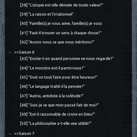
[38] "L’utopie est-elle dénuée de toute valeur?"
[39] "La raison et l'irrationnel"
[40] "Famille(s) je vous aime, famille(s) je vous
[41] "Faut-il trouver un sens à chaque chose?"
[42] "Avons-nous ce que nous méritons?"
=>Saison 6
[43] "Existe-t-on quand personne ne nous regarde?"
[44] "Le monstre est-il parmi nous?"
[45] "Doit-on tout faire pour être heureux?"
[46] "Le langage trahit-il la pensée?"
[47] "Autrui, antidote à la solitude?"
[48] "Suis-je ce que mon passé fait de moi?"
[49] "Est-il raisonnable de croire en Dieu?"
[50] "La philosophie a-t-elle une utilité?"
=>Saison 7