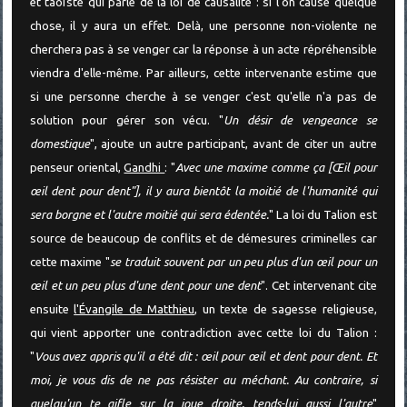
et taoïste qui parle de la loi de causalité : si l'on cause quelque
chose, il y aura un effet. Delà, une personne non-violente ne
cherchera pas à se venger car la réponse à un acte répréhensible
viendra d'elle-même. Par ailleurs, cette intervenante estime que
si une personne cherche à se venger c'est qu'elle n'a pas de
solution pour gérer son vécu. "
Un désir de vengeance se
domestique
", ajoute un autre participant, avant de citer un autre
penseur oriental,
Gandhi
: "
Avec une maxime comme ça [Œil pour
œil dent pour dent"], il y aura bientôt la moitié de l'humanité qui
sera borgne et l'autre moitié qui sera édentée.
" La loi du Talion est
source de beaucoup de conflits et de démesures criminelles car
cette maxime "
se traduit souvent par un peu plus d'un œil pour un
œil et un peu plus d'une dent pour une dent
". Cet intervenant cite
ensuite
l'Évangile de Matthieu
, un texte de sagesse religieuse,
qui vient apporter une contradiction avec cette loi du Talion :
"
Vous avez appris qu'il a été dit : œil pour œil et dent pour dent. Et
moi, je vous dis de ne pas résister au méchant. Au contraire, si
quelqu'un te gifle sur la joue droite, tends-lui aussi l'autre
"