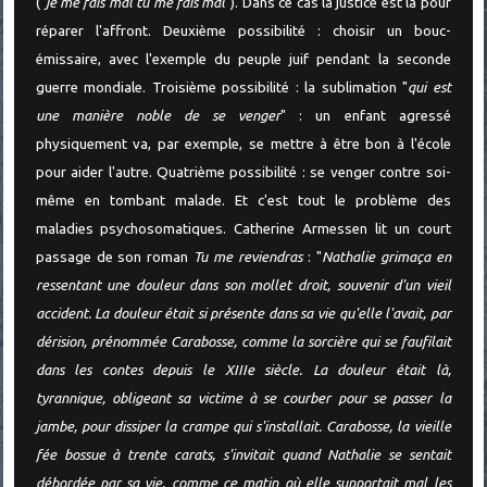
("
je me fais mal tu me fais mal
"). Dans ce cas la justice est là pour
réparer l'affront. Deuxième possibilité : choisir un bouc-
émissaire, avec l'exemple du peuple juif pendant la seconde
guerre mondiale. Troisième possibilité : la sublimation "
qui est
une manière noble de se venger
" : un enfant agressé
physiquement va, par exemple, se mettre à être bon à l'école
pour aider l'autre. Quatrième possibilité : se venger contre soi-
même en tombant malade. Et c'est tout le problème des
maladies psychosomatiques. Catherine Armessen lit un court
passage de son roman
Tu me reviendras
: "
Nathalie grimaça en
ressentant une douleur dans son mollet droit, souvenir d'un vieil
accident. La douleur était si présente dans sa vie qu'elle l'avait, par
dérision, prénommée Carabosse, comme la sorcière qui se faufilait
dans les contes depuis le XIIIe siècle. La douleur était là,
tyrannique, obligeant sa victime à se courber pour se passer la
jambe, pour dissiper la crampe qui s'installait. Carabosse, la vieille
fée bossue à trente carats, s'invitait quand Nathalie se sentait
débordée par sa vie, comme ce matin où elle supportait mal les