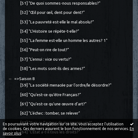
[51] "De quoi sommes-nous responsables?"
[52] "Œil pour œil, dent pour dent?"
[53] "La pauvreté est-elle le mal absolu?"
[54] "L'Histoire se répète-t-elle?"
[55] "La femme est-elle un homme les autres? 1"
[56] "Peut-on rire de tout?"
[57] "L'ennui : vice ou vertu?"
[58] "Les mots sont-ils des armes?"
=>Saison 8
[59] "La société menacée par l'ordre/le désordre?"
[60] "Qu'est-ce qu'être Français?"
[61] "Qu'est-ce qu'une œuvre d'art?"
[62] "L'échec : tomber, se relever"
[63] "Suis-je l'auteur de ma propre vie?"
En poursuivant votre navigation sur ce site, vous acceptez l'utilisation
de cookies. Ces derniers assurent le bon fonctionnement de nos services.
En
[64] "L'État a-t-il tous les droits?"
savoir plus
.