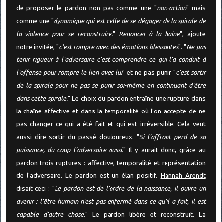
de proposer le pardon non pas comme une "
non-action
" mais
comme une "
dynamique qui est celle de se dégager de la spirale de
la violence pour se reconstruire.
"
Renoncer à la haine
", ajoute
notre invitée, "
c'est rompre avec des émotions blessantes
". "
Ne pas
tenir rigueur à l'adversaire c'est comprendre ce qui l'a conduit à
l'offense pour rompre le lien avec lui
" et ne pas punir "
c'est sortir
de la spirale pour ne pas se punir soi-même en continuant d'être
dans cette spirale.
" Le choix du pardon entraîne une rupture dans
la chaîne affective et dans la temporalité où l'on accepte de ne
pas changer ce qui a été fait et qui est irréversible. Cela veut
aussi dire sortir du passé douloureux. "
Si l'affront perd de sa
puissance, du coup l'adversaire aussi.
" Il y aurait donc, grâce au
pardon trois ruptures : affective, temporalité et représentation
de l'adversaire. Le pardon est un élan positif.
Hannah Arendt
disait ceci : "
Le pardon est de l'ordre de la naissance, il ouvre un
avenir : l'être humain n'est pas enfermé dans ce qu'il a fait, il est
capable d'autre chose.
" Le pardon libère et reconstruit. La