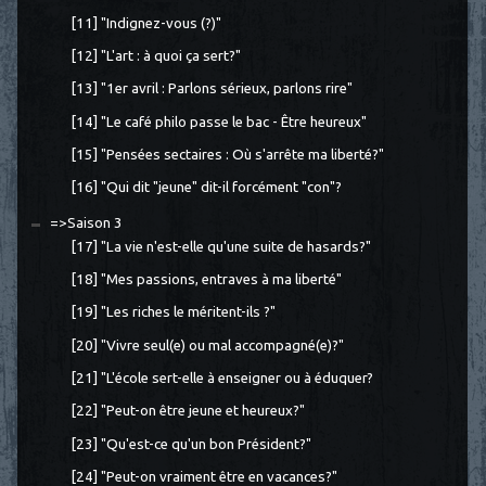
[11] "Indignez-vous (?)"
[12] "L'art : à quoi ça sert?"
[13] "1er avril : Parlons sérieux, parlons rire"
[14] "Le café philo passe le bac - Être heureux"
[15] "Pensées sectaires : Où s'arrête ma liberté?"
[16] "Qui dit "jeune" dit-il forcément "con"?
=>Saison 3
[17] "La vie n'est-elle qu'une suite de hasards?"
[18] "Mes passions, entraves à ma liberté"
[19] "Les riches le méritent-ils ?"
[20] "Vivre seul(e) ou mal accompagné(e)?"
[21] "L'école sert-elle à enseigner ou à éduquer?
[22] "Peut-on être jeune et heureux?"
[23] "Qu'est-ce qu'un bon Président?"
[24] "Peut-on vraiment être en vacances?"