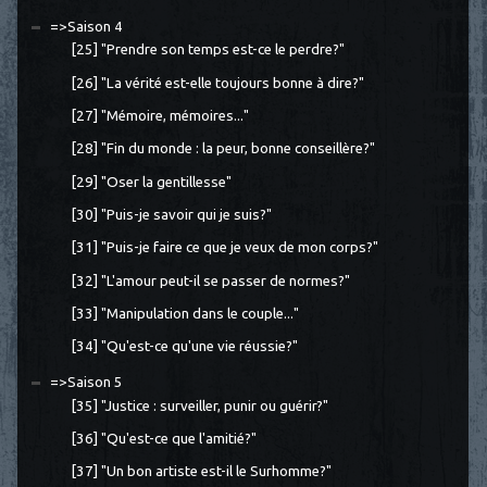
=>Saison 4
[25] "Prendre son temps est-ce le perdre?"
[26] "La vérité est-elle toujours bonne à dire?"
[27] "Mémoire, mémoires..."
[28] "Fin du monde : la peur, bonne conseillère?"
[29] "Oser la gentillesse"
[30] "Puis-je savoir qui je suis?"
[31] "Puis-je faire ce que je veux de mon corps?"
[32] "L'amour peut-il se passer de normes?"
[33] "Manipulation dans le couple..."
[34] "Qu'est-ce qu'une vie réussie?"
=>Saison 5
[35] "Justice : surveiller, punir ou guérir?"
[36] "Qu'est-ce que l'amitié?"
[37] "Un bon artiste est-il le Surhomme?"