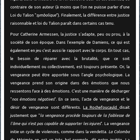
contraire de son auteur (à moins que l'on ne puisse parler d'une
Loi du Talion "
symbolique
"). Finalement, la différence entre justice
raisonnable et loi du Talion paraît dans certains cas tenu.
Pour Catherine Armessen, la justice s'adapte, peu ou prou, à la
société de son époque. Dans l'exemple de Damiens, ce qui est
également en jeu c'est aussi le rapport avec le corps. En tout cas,
le besoin de réparer avec la brutalité, que ce soit
individuellement ou collectivement, est toujours présente. Or, la
vengeance peut être apportée sous l'angle psychologique. La
vengeance prend son origine dans des émotions que nous
ressentons face à des émotions. C'est une manière de décharger
"
nos émotions négatives
". En ce sens, l'acte de vengeance et le
désir de vengeance sont différents.
La Rochefoucauld
disait
justement que "
la vengeance procède toujours de la faiblesse de
l'âme qui n'est pas capable de supporter les injures
". La vengeance
initie un cycle de violences, comme dans la vendetta.
La Colomba
de
Mérimée
en est un très bel exemple, dit notre invitée. La