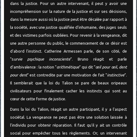
dans la justice. Pour un autre intervenant, il peut y avoir une
incompréhension sur la nature de la justice et sur ses décisions,
dans la mesure aussi où la justice peut être décalée par rapport à
la société, avec une justice qualifiée d'inhumaine, des juges seuls
et des victimes parfois oubliées. Pour revenir à la vengeance, dit
une autre personne du public, le commencement de ce désir est
d'abord l'instinct. Catherine Armessen parle, de son côté, de
"s
urvie psychique inconsciente
". Bruno réagit et parle
d'ambivalence : la notion "
arithmétique
" qui dit "
œil pour œil, dent
pour dent
" est contredite par une motivation de fait "
instinctive
".
Il semblerait que la loi du Talion se pare de beaux oripeaux
civilisateurs pour finalement cacher les instincts qui sont au
cœur de cette forme de justice.
Dans la loi du Talion, réagit un autre participant, il y a l'aspect
sociétal. La vengeance ne peut pas être une solution laissée à
l'individu pour obtenir réparation. Il faut qu'il y ait un contrôle
social pour empêcher tous les règlements. Or, un intervenant