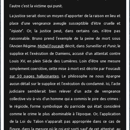
l'autre c'est la victime qui punit.
La justice serait donc un moyen d'apporter de la raison en lieu et
place d'une vengeance aveugle susceptible d'être cruelle et
"
injuste
". Or, la justice peut, dans certains cas, n'être pas
raisonnable. Bruno prend l'exemple de la peine de mort sous
l'Ancien Régime.
Michel Foucault
décrit, dans
Surveiller et Punir
, le
supplice et l'exécution de Damiens, accusé d'un attentat contre
Louis XV, en plein Siècle des Lumières. Loin d'être une mesure
simplement coercitive, cette mise à mort est décrite par Foucault
sur 50 pages hallucinantes
. Le philosophe ne nous épargne
aucun détail sur le supplice et l'exécution du condamné. Ici, l'acte
judiciaire semblerait bien relever d'un acte de vengeance
collective vis-à-vis d'un homme qui a commis le pire des crimes :
le régicide, forme symbolique du parricide qui était considéré
comme le crime le plus abominable à l'époque. Or, l'application
de la Loi du Talion n'apparaît pas appropriée dans ce cas de
figure, dans la mesure où le roi est sorti sauf de cet attentat, au