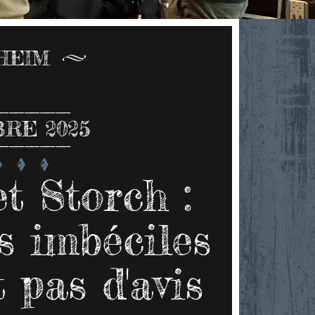
HEIM
RE 2025
t Storch :
s imbéciles
 pas d'avis