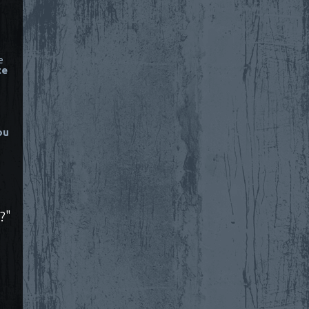
e
ce
ou
?"