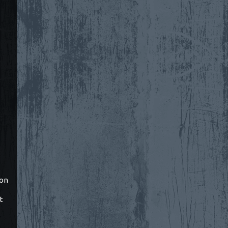
ton
t