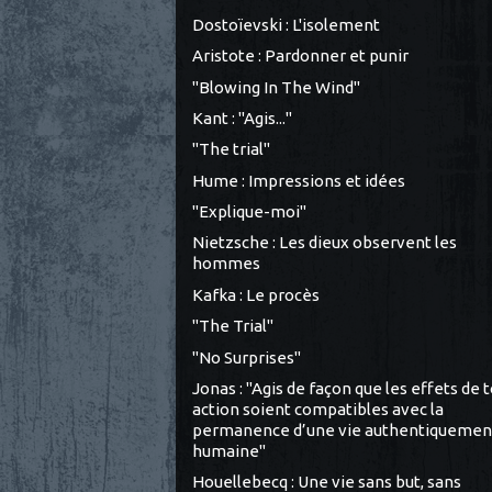
Dostoïevski : L'isolement
Aristote : Pardonner et punir
"Blowing In The Wind"
Kant : "Agis..."
"The trial"
Hume : Impressions et idées
"Explique-moi"
Nietzsche : Les dieux observent les
hommes
Kafka : Le procès
"The Trial"
"No Surprises"
Jonas : "Agis de façon que les effets de 
action soient compatibles avec la
permanence d’une vie authentiquemen
humaine"
Houellebecq : Une vie sans but, sans