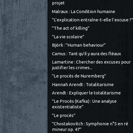
projet
Malraux : La Condition humaine
"L’explication entraîne-t-elle l’excuse ?
"The act of killing"
"La vie scolaire"
Björk : "Human behaviour"
Camus : Tant qu'il y aura des fléaux
Lamartine : Chercher des excuses pour
justifier les crimes...
"Le procès de Nuremberg"
Hannah Arendt : Totalitarisme
Arendt : Expliquer le totalitarisme
"Le Procès (Kafka) : Une analyse
existentialiste"
"Le procès"
"Chostakovitch : Symphonie n°5 en ré
mineur op. 47"