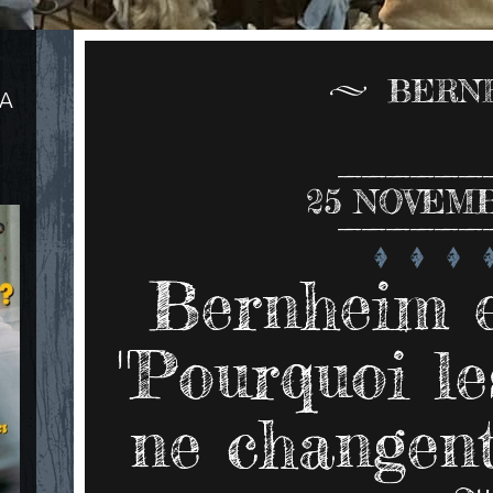
BERN
LA
25
NOVEMB
Bernheim e
"Pourquoi le
ne changent