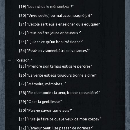
[19] "Les riches le méritent-ils ?"
[20] "Vivre seul(e) ou mal accompagné(e)?"
[21] "L'école sert-elle à enseigner ou à éduquer?
[22] "Peut-on être jeune et heureux?"
[23] "Qu'est-ce qu'un bon Président?"
[24] "Peut-on vraiment être en vacances?"
=>Saison 4
[25] "Prendre son temps est-ce le perdre?"
[26] "La vérité est-elle toujours bonne à dire?"
[27] "Mémoire, mémoires..."
[28] "Fin du monde : la peur, bonne conseillère?"
[29] "Oser la gentillesse"
[30] "Puis-je savoir qui je suis?"
[31] "Puis-je faire ce que je veux de mon corps?"
[32] "L'amour peut-il se passer de normes?"