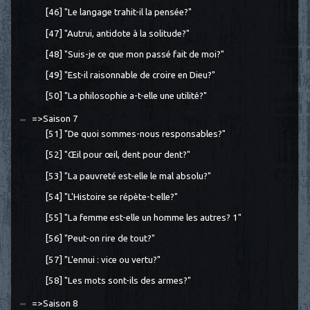
[46] "Le langage trahit-il la pensée?"
[47] "Autrui, antidote à la solitude?"
[48] "Suis-je ce que mon passé fait de moi?"
[49] "Est-il raisonnable de croire en Dieu?"
[50] "La philosophie a-t-elle une utilité?"
=>Saison 7
[51] "De quoi sommes-nous responsables?"
[52] "Œil pour œil, dent pour dent?"
[53] "La pauvreté est-elle le mal absolu?"
[54] "L'Histoire se répète-t-elle?"
[55] "La femme est-elle un homme les autres? 1"
[56] "Peut-on rire de tout?"
[57] "L'ennui : vice ou vertu?"
[58] "Les mots sont-ils des armes?"
=>Saison 8