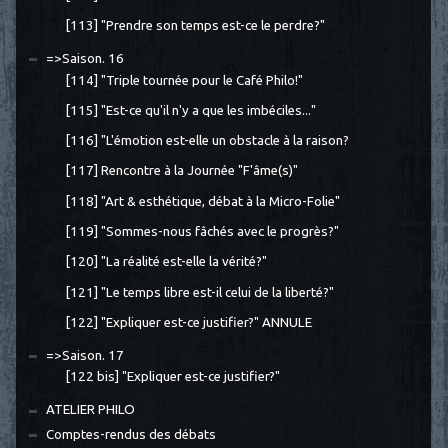
[113] "Prendre son temps est-ce le perdre?"
=>Saison. 16
[114] "Triple tournée pour le Café Philo!"
[115] "Est-ce qu'il n'y a que les imbéciles..."
[116] "L'émotion est-elle un obstacle à la raison?
[117] Rencontre à la Journée "F'âme(s)"
[118] "Art & esthétique, débat à la Micro-Folie"
[119] "Sommes-nous fâchés avec le progrès?"
[120] "La réalité est-elle la vérité?"
[121] "Le temps libre est-il celui de la liberté?"
[122] "Expliquer est-ce justifier?" ANNULE
=>Saison. 17
[122 bis] "Expliquer est-ce justifier?"
ATELIER PHILO
Comptes-rendus des débats