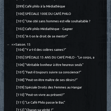
[099] Café philo à la Médiathèque
[100] SPÉCIALE 100E DU CAFÉ PHILO
[101] "Une cité sans hommes est-elle souhaitable ?
[102] Café philo Médiathèque - Gagner
[103] "A-t-on le droit de se mentir?"
=>Saison. 15
[104] "Y a-t-il des colères saines?"
[105] SPÉCIALE 15 ANS DU CAFÉ PHILO - "Le corps, a
[106] "Véritable bonheur à être heureux seuls"
[107] "Faut-il toujours suivre sa conscience?"
[108] "Peut-on être maître de ses désirs?"
[109] Spéciale Droits des Femmes au Hangar
[110] "Peut-on vivre au présent?"
[111] "Le Café Philo passe le Bac"
[112] "Chacun sa vérité ?"