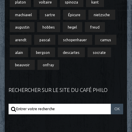
platon
voltaire
spinoza
kant
machiavel
sartre
Épicure
nietzsche
augustin
hobbes
hegel
freud
arendt
pascal
schopenhauer
camus
alain
bergson
descartes
socrate
beauvoir
onfray
RECHERCHER SUR LE SITE DU CAFÉ PHILO