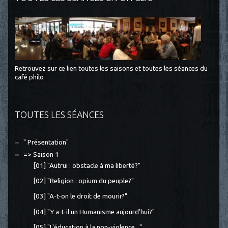
Retrouvez sur ce lien toutes les saisons et toutes les séances du
café philo
TOUTES LES SÉANCES
" Présentation"
=> Saison 1
[01] "Autrui : obstacle à ma liberté?"
[02] "Religion : opium du peuple?"
[03] "A-t-on le droit de mourir?"
[04] "Y a-t-il un Humanisme aujourd'hui?"
[05] "L'éducation à la non-violence..."