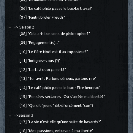
[06] "Le café philo passe le bac-Le travail"
[07] "Faut-il brûler Freud?"
=> Saison 2
[08] "Cela a-t-il un sens de philosopher?"
[09] "Engagement(s)..."
[10] "Le Père Noël est-il un imposteur?"
[11] "Indignez-vous (?)"
[12] "L'art : à quoi ça sert?"
[13] "1er avril : Parlons sérieux, parlons rire"
[14] "Le café philo passe le bac - Être heureux"
[15] "Pensées sectaires : Où s'arrête ma liberté?"
[16] "Qui dit "jeune" dit-il forcément "con"?
=>Saison 3
[17] "La vie n'est-elle qu'une suite de hasards?"
[18] "Mes passions, entraves à ma liberté"