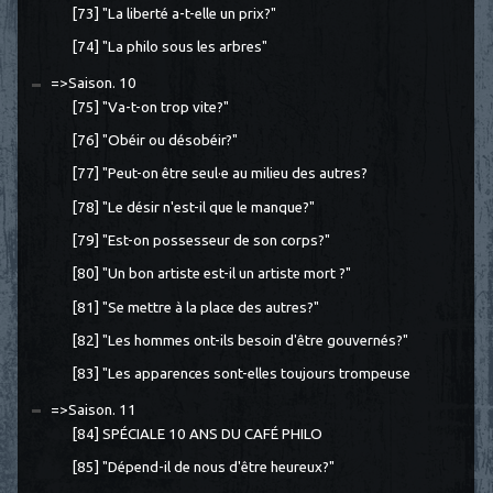
[73] "La liberté a-t-elle un prix?"
[74] "La philo sous les arbres"
=>Saison. 10
[75] "Va-t-on trop vite?"
[76] "Obéir ou désobéir?"
[77] "Peut-on être seul·e au milieu des autres?
[78] "Le désir n'est-il que le manque?"
[79] "Est-on possesseur de son corps?"
[80] "Un bon artiste est-il un artiste mort ?"
[81] "Se mettre à la place des autres?"
[82] "Les hommes ont-ils besoin d'être gouvernés?"
[83] "Les apparences sont-elles toujours trompeuse
=>Saison. 11
[84] SPÉCIALE 10 ANS DU CAFÉ PHILO
[85] "Dépend-il de nous d'être heureux?"