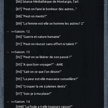
[86] Séance Médiathèque de Montargis, l'art
[87] "Peut-on faire le bonheur des autres..."
[88] "Peut-on mentir?"
[89] "La femme est-elle un homme les autres? 2"
=>Saison. 12
[90] "Guerre et nature humaine"
[91] "Peut-on réussir sans effort ni talent ?"
=>Saison. 13
[92] "Peut-on se libérer de son passé ?"
[93] "A quoi bon voyager?" - AME
[94] "Sait-on ce que l'on désire?"
[95] "La peur est-elle mauvaise conseillère?"
[96] "Croquer la vie à pleines dents"
[97] "Suis-je à ma place?"
=>Saison. 14
[098] "La foule a-t-elle toujours raison?"