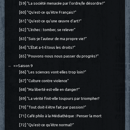
[59] "La société menacée par l'ordre/le désordre?"
[60] "Qu'est-ce qu'être Français?"
[61] "Qu'est-ce qu'une œuvre d'art?"
[62] "L'échec : tomber, se relever"
[63] "Suis-je l'auteur de ma propre vie?"
[64] "L'État a-t-il tous les droits?"
[65] "Pouvons-nous nous passer du progrès?"
=>Saison 9
[66] "Les sciences vont-elles trop loin?"
[67] "Culture contre violence"
[68] "Ma liberté est-elle en danger?"
[69] "La vérité finit-elle toujours par triompher?
[70] "Tout doit-il être fait par passion?"
[71] Café philo à la Médiathèque : Penser la mort
[72] "Qu'est-ce qu'être normal?"