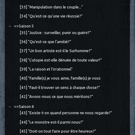
[33] "Manipulation dans le couple..."
[34] "Qu'est-ce qu'une vie réussie?"
=>Saison 5
[35] "Justice : surveiller, punir ou guérir?"
[36] "Qu'est-ce que l'amitié?"
[37] "Un bon artiste est-il le Surhomme?"
[38] "L’utopie est-elle dénuée de toute valeur?"
[39] "La raison et l'irrationnel"
[40] "Famille(s) je vous aime, famille(s) je vous
[41] "Faut-il trouver un sens à chaque chose?"
[42] "Avons-nous ce que nous méritons?"
=>Saison 6
[43] "Existe-t-on quand personne ne nous regarde?"
[44] "Le monstre est-il parmi nous?"
[45] "Doit-on tout faire pour être heureux?"