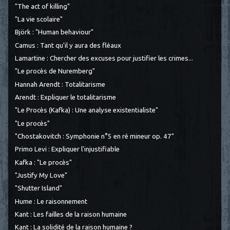
"The act of killing"
"La vie scolaire"
Björk : "Human behaviour"
Camus : Tant qu'il y aura des fléaux
Lamartine : Chercher des excuses pour justifier les crimes...
"Le procès de Nuremberg"
Hannah Arendt : Totalitarisme
Arendt : Expliquer le totalitarisme
"Le Procès (Kafka) : Une analyse existentialiste"
"Le procès"
"Chostakovitch : Symphonie n°5 en ré mineur op. 47"
Primo Levi : Expliquer l'injustifiable
Kafka : "Le procès"
"Justify My Love"
"Shutter Island"
Hume : Le raisonnement
Kant : Les failles de la raison humaine
Kant : La solidité de la raison humaine ?