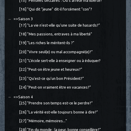
[15] "Pensées sectaires : Où s'arrête ma liberté?"
[16] "Qui dit "jeune" dit-il forcément "con"?
=>Saison 3
[17] "La vie n'est-elle qu'une suite de hasards?"
[18] "Mes passions, entraves à ma liberté"
[19] "Les riches le méritent-ils ?"
[20] "Vivre seul(e) ou mal accompagné(e)?"
[21] "L'école sert-elle à enseigner ou à éduquer?
[22] "Peut-on être jeune et heureux?"
[23] "Qu'est-ce qu'un bon Président?"
[24] "Peut-on vraiment être en vacances?"
=>Saison 4
[25] "Prendre son temps est-ce le perdre?"
[26] "La vérité est-elle toujours bonne à dire?"
[27] "Mémoire, mémoires..."
[28] "Fin du monde : la peur, bonne conseillère?"