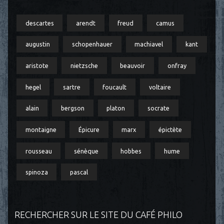
descartes
arendt
freud
camus
augustin
schopenhauer
machiavel
kant
aristote
nietzsche
beauvoir
onfray
hegel
sartre
foucault
voltaire
alain
bergson
platon
socrate
montaigne
Épicure
marx
épictète
rousseau
sénèque
hobbes
hume
spinoza
pascal
RECHERCHER SUR LE SITE DU CAFÉ PHILO