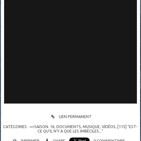
LIEN PERMANENT
CATÉGORIES :
=>SAISON. 16
,
DOCUMENTS
,
MUSIQUE
,
VIDÉOS
,
[115] "EST-
CE QU'IL N'Y A QUE LES IMBÉCILES..."
IMPRIMER
SHARE
0
COMMENTAIRE