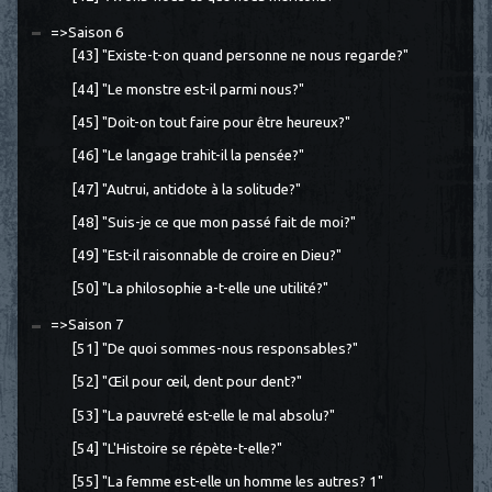
=>Saison 6
[43] "Existe-t-on quand personne ne nous regarde?"
[44] "Le monstre est-il parmi nous?"
[45] "Doit-on tout faire pour être heureux?"
[46] "Le langage trahit-il la pensée?"
[47] "Autrui, antidote à la solitude?"
[48] "Suis-je ce que mon passé fait de moi?"
[49] "Est-il raisonnable de croire en Dieu?"
[50] "La philosophie a-t-elle une utilité?"
=>Saison 7
[51] "De quoi sommes-nous responsables?"
[52] "Œil pour œil, dent pour dent?"
[53] "La pauvreté est-elle le mal absolu?"
[54] "L'Histoire se répète-t-elle?"
[55] "La femme est-elle un homme les autres? 1"