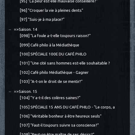
[95] "La peur est-elle mauvaise conseillère?"
[96] "Croquer la vie à pleines dents"
[97] "Suis-je à ma place?"
=>Saison. 14
[098] "La foule a-t-elle toujours raison?"
[099] Café philo à la Médiathèque
[100] SPÉCIALE 100E DU CAFÉ PHILO
[101] "Une cité sans hommes est-elle souhaitable ?
[102] Café philo Médiathèque - Gagner
[103] "A-t-on le droit de se mentir?"
=>Saison. 15
[104] "Y a-t-il des colères saines?"
[105] SPÉCIALE 15 ANS DU CAFÉ PHILO - "Le corps, a
[106] "Véritable bonheur à être heureux seuls"
[107] "Faut-il toujours suivre sa conscience?"
[108] "Peut-on être maître de ses désirs?"