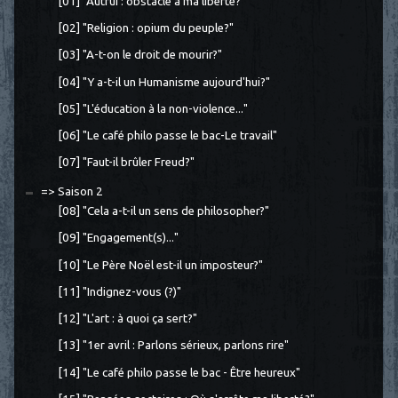
[01] "Autrui : obstacle à ma liberté?"
[02] "Religion : opium du peuple?"
[03] "A-t-on le droit de mourir?"
[04] "Y a-t-il un Humanisme aujourd'hui?"
[05] "L'éducation à la non-violence..."
[06] "Le café philo passe le bac-Le travail"
[07] "Faut-il brûler Freud?"
=> Saison 2
[08] "Cela a-t-il un sens de philosopher?"
[09] "Engagement(s)..."
[10] "Le Père Noël est-il un imposteur?"
[11] "Indignez-vous (?)"
[12] "L'art : à quoi ça sert?"
[13] "1er avril : Parlons sérieux, parlons rire"
[14] "Le café philo passe le bac - Être heureux"