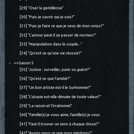
[29] "Oser la gentillesse"
[30] "Puis-je savoir qui je suis?"
[31] "Puis-je faire ce que je veux de mon corps?"
[32] "L'amour peut-il se passer de normes?"
[33] "Manipulation dans le couple..."
[34] "Qu'est-ce qu'une vie réussie?"
=>Saison 5
[35] "Justice : surveiller, punir ou guérir?"
[36] "Qu'est-ce que l'amitié?"
[37] "Un bon artiste est-il le Surhomme?"
[38] "L’utopie est-elle dénuée de toute valeur?"
[39] "La raison et l'irrationnel"
[40] "Famille(s) je vous aime, famille(s) je vous
[41] "Faut-il trouver un sens à chaque chose?"
[42] "Avons-nous ce que nous méritons?"