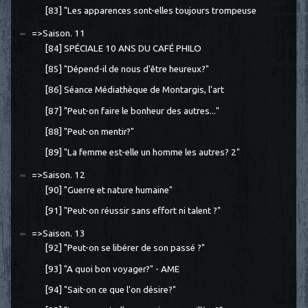
[83] "Les apparences sont-elles toujours trompeuse
=>Saison. 11
[84] SPÉCIALE 10 ANS DU CAFÉ PHILO
[85] "Dépend-il de nous d'être heureux?"
[86] Séance Médiathèque de Montargis, l'art
[87] "Peut-on faire le bonheur des autres..."
[88] "Peut-on mentir?"
[89] "La femme est-elle un homme les autres? 2"
=>Saison. 12
[90] "Guerre et nature humaine"
[91] "Peut-on réussir sans effort ni talent ?"
=>Saison. 13
[92] "Peut-on se libérer de son passé ?"
[93] "A quoi bon voyager?" - AME
[94] "Sait-on ce que l'on désire?"