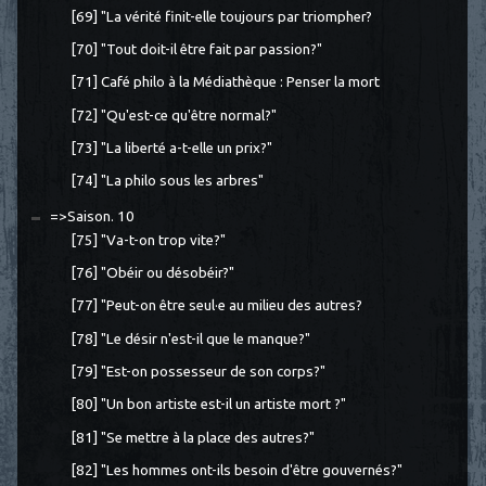
[69] "La vérité finit-elle toujours par triompher?
[70] "Tout doit-il être fait par passion?"
[71] Café philo à la Médiathèque : Penser la mort
[72] "Qu'est-ce qu'être normal?"
[73] "La liberté a-t-elle un prix?"
[74] "La philo sous les arbres"
=>Saison. 10
[75] "Va-t-on trop vite?"
[76] "Obéir ou désobéir?"
[77] "Peut-on être seul·e au milieu des autres?
[78] "Le désir n'est-il que le manque?"
[79] "Est-on possesseur de son corps?"
[80] "Un bon artiste est-il un artiste mort ?"
[81] "Se mettre à la place des autres?"
[82] "Les hommes ont-ils besoin d'être gouvernés?"