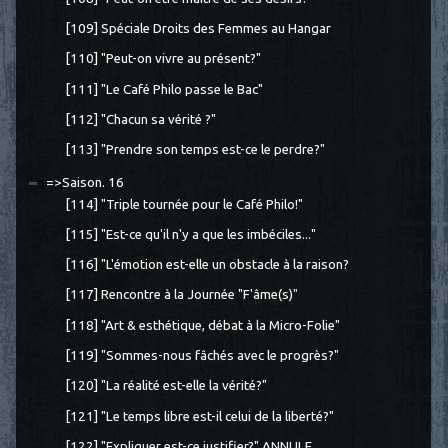
[109] Spéciale Droits des Femmes au Hangar
[110] "Peut-on vivre au présent?"
[111] "Le Café Philo passe le Bac"
[112] "Chacun sa vérité ?"
[113] "Prendre son temps est-ce le perdre?"
=>Saison. 16
[114] "Triple tournée pour le Café Philo!"
[115] "Est-ce qu'il n'y a que les imbéciles..."
[116] "L'émotion est-elle un obstacle à la raison?
[117] Rencontre à la Journée "F'âme(s)"
[118] "Art & esthétique, débat à la Micro-Folie"
[119] "Sommes-nous fâchés avec le progrès?"
[120] "La réalité est-elle la vérité?"
[121] "Le temps libre est-il celui de la liberté?"
[122] "Expliquer est-ce justifier?" ANNULE