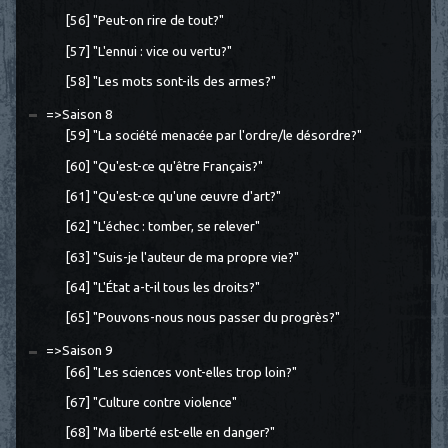
[56] "Peut-on rire de tout?"
[57] "L'ennui : vice ou vertu?"
[58] "Les mots sont-ils des armes?"
=>Saison 8
[59] "La société menacée par l'ordre/le désordre?"
[60] "Qu'est-ce qu'être Français?"
[61] "Qu'est-ce qu'une œuvre d'art?"
[62] "L'échec : tomber, se relever"
[63] "Suis-je l'auteur de ma propre vie?"
[64] "L'État a-t-il tous les droits?"
[65] "Pouvons-nous nous passer du progrès?"
=>Saison 9
[66] "Les sciences vont-elles trop loin?"
[67] "Culture contre violence"
[68] "Ma liberté est-elle en danger?"