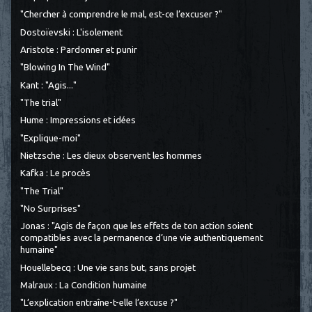
"Chercher à comprendre le mal, est-ce l’excuser ?"
Dostoïevski : L'isolement
Aristote : Pardonner et punir
"Blowing In The Wind"
Kant : "Agis..."
"The trial"
Hume : Impressions et idées
"Explique-moi"
Nietzsche : Les dieux observent les hommes
Kafka : Le procès
"The Trial"
"No Surprises"
Jonas : "Agis de façon que les effets de ton action soient
compatibles avec la permanence d’une vie authentiquement
humaine"
Houellebecq : Une vie sans but, sans projet
Malraux : La Condition humaine
"L’explication entraîne-t-elle l’excuse ?"