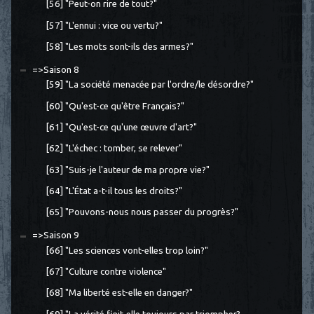
[56] "Peut-on rire de tout?"
[57] "L'ennui : vice ou vertu?"
[58] "Les mots sont-ils des armes?"
=>Saison 8
[59] "La société menacée par l'ordre/le désordre?"
[60] "Qu'est-ce qu'être Français?"
[61] "Qu'est-ce qu'une œuvre d'art?"
[62] "L'échec : tomber, se relever"
[63] "Suis-je l'auteur de ma propre vie?"
[64] "L'État a-t-il tous les droits?"
[65] "Pouvons-nous nous passer du progrès?"
=>Saison 9
[66] "Les sciences vont-elles trop loin?"
[67] "Culture contre violence"
[68] "Ma liberté est-elle en danger?"