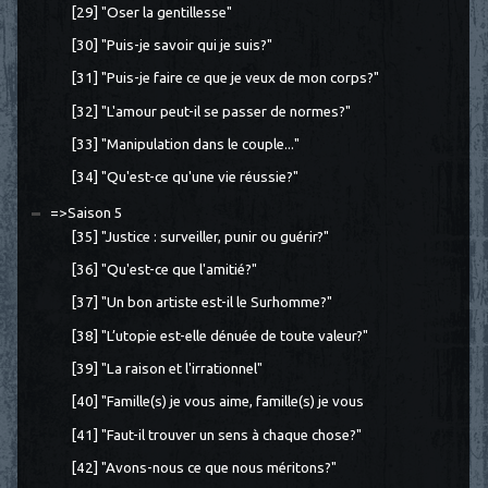
[29] "Oser la gentillesse"
[30] "Puis-je savoir qui je suis?"
[31] "Puis-je faire ce que je veux de mon corps?"
[32] "L'amour peut-il se passer de normes?"
[33] "Manipulation dans le couple..."
[34] "Qu'est-ce qu'une vie réussie?"
=>Saison 5
[35] "Justice : surveiller, punir ou guérir?"
[36] "Qu'est-ce que l'amitié?"
[37] "Un bon artiste est-il le Surhomme?"
[38] "L’utopie est-elle dénuée de toute valeur?"
[39] "La raison et l'irrationnel"
[40] "Famille(s) je vous aime, famille(s) je vous
[41] "Faut-il trouver un sens à chaque chose?"
[42] "Avons-nous ce que nous méritons?"