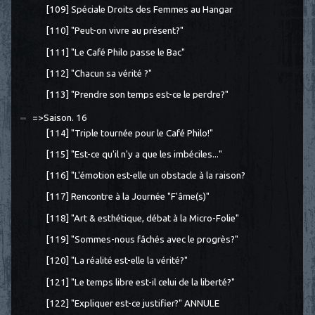
[109] Spéciale Droits des Femmes au Hangar
[110] "Peut-on vivre au présent?"
[111] "Le Café Philo passe le Bac"
[112] "Chacun sa vérité ?"
[113] "Prendre son temps est-ce le perdre?"
=>Saison. 16
[114] "Triple tournée pour le Café Philo!"
[115] "Est-ce qu'il n'y a que les imbéciles..."
[116] "L'émotion est-elle un obstacle à la raison?
[117] Rencontre à la Journée "F'âme(s)"
[118] "Art & esthétique, débat à la Micro-Folie"
[119] "Sommes-nous fâchés avec le progrès?"
[120] "La réalité est-elle la vérité?"
[121] "Le temps libre est-il celui de la liberté?"
[122] "Expliquer est-ce justifier?" ANNULE