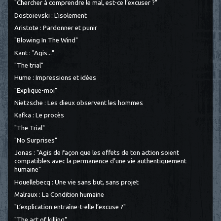
"Chercher à comprendre le mal, est-ce l’excuser ?"
Dostoïevski : L'isolement
Aristote : Pardonner et punir
"Blowing In The Wind"
Kant : "Agis..."
"The trial"
Hume : Impressions et idées
"Explique-moi"
Nietzsche : Les dieux observent les hommes
Kafka : Le procès
"The Trial"
"No Surprises"
Jonas : "Agis de façon que les effets de ton action soient
compatibles avec la permanence d’une vie authentiquement
humaine"
Houellebecq : Une vie sans but, sans projet
Malraux : La Condition humaine
"L’explication entraîne-t-elle l’excuse ?"
"The act of killing"