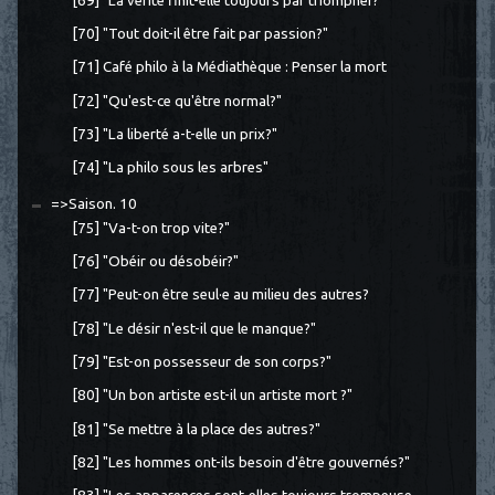
[69] "La vérité finit-elle toujours par triompher?
[70] "Tout doit-il être fait par passion?"
[71] Café philo à la Médiathèque : Penser la mort
[72] "Qu'est-ce qu'être normal?"
[73] "La liberté a-t-elle un prix?"
[74] "La philo sous les arbres"
=>Saison. 10
[75] "Va-t-on trop vite?"
[76] "Obéir ou désobéir?"
[77] "Peut-on être seul·e au milieu des autres?
[78] "Le désir n'est-il que le manque?"
[79] "Est-on possesseur de son corps?"
[80] "Un bon artiste est-il un artiste mort ?"
[81] "Se mettre à la place des autres?"
[82] "Les hommes ont-ils besoin d'être gouvernés?"