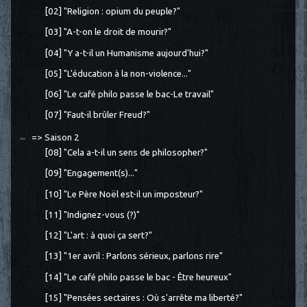
[02] "Religion : opium du peuple?"
[03] "A-t-on le droit de mourir?"
[04] "Y a-t-il un Humanisme aujourd'hui?"
[05] "L'éducation à la non-violence..."
[06] "Le café philo passe le bac-Le travail"
[07] "Faut-il brûler Freud?"
=> Saison 2
[08] "Cela a-t-il un sens de philosopher?"
[09] "Engagement(s)..."
[10] "Le Père Noël est-il un imposteur?"
[11] "Indignez-vous (?)"
[12] "L'art : à quoi ça sert?"
[13] "1er avril : Parlons sérieux, parlons rire"
[14] "Le café philo passe le bac - Être heureux"
[15] "Pensées sectaires : Où s'arrête ma liberté?"