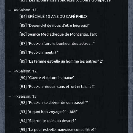
[83] "Les apparences sont-elles toujours trompeuse
=>Saison. 11
[84] SPÉCIALE 10 ANS DU CAFÉ PHILO
[85] "Dépend-il de nous d'être heureux?"
[86] Séance Médiathèque de Montargis, l'art
[87] "Peut-on faire le bonheur des autres..."
[88] "Peut-on mentir?"
[89] "La femme est-elle un homme les autres? 2"
=>Saison. 12
[90] "Guerre et nature humaine"
[91] "Peut-on réussir sans effort ni talent ?"
=>Saison. 13
[92] "Peut-on se libérer de son passé ?"
[93] "A quoi bon voyager?" - AME
[94] "Sait-on ce que l'on désire?"
[95] "La peur est-elle mauvaise conseillère?"