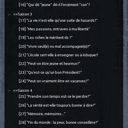
[16] "Qui dit "jeune" dit-il forcément "con"?
=>Saison 3
[17] "La vie n'est-elle qu'une suite de hasards?"
[18] "Mes passions, entraves à ma liberté"
[19] "Les riches le méritent-ils ?"
[20] "Vivre seul(e) ou mal accompagné(e)?"
[21] "L'école sert-elle à enseigner ou à éduquer?
[22] "Peut-on être jeune et heureux?"
[23] "Qu'est-ce qu'un bon Président?"
[24] "Peut-on vraiment être en vacances?"
=>Saison 4
[25] "Prendre son temps est-ce le perdre?"
[26] "La vérité est-elle toujours bonne à dire?"
[27] "Mémoire, mémoires..."
[28] "Fin du monde : la peur, bonne conseillère?"