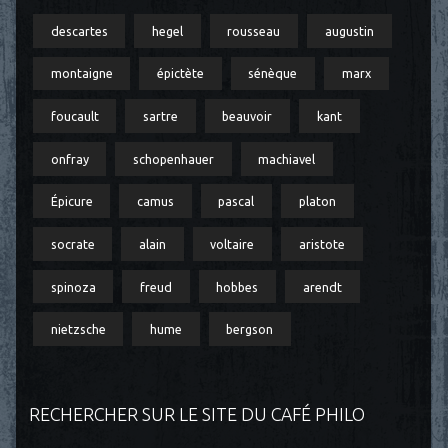
descartes
hegel
rousseau
augustin
montaigne
épictète
sénèque
marx
foucault
sartre
beauvoir
kant
onfray
schopenhauer
machiavel
Épicure
camus
pascal
platon
socrate
alain
voltaire
aristote
spinoza
freud
hobbes
arendt
nietzsche
hume
bergson
RECHERCHER SUR LE SITE DU CAFÉ PHILO