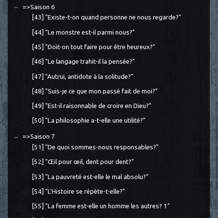
=>Saison 6
[43] "Existe-t-on quand personne ne nous regarde?"
[44] "Le monstre est-il parmi nous?"
[45] "Doit-on tout faire pour être heureux?"
[46] "Le langage trahit-il la pensée?"
[47] "Autrui, antidote à la solitude?"
[48] "Suis-je ce que mon passé fait de moi?"
[49] "Est-il raisonnable de croire en Dieu?"
[50] "La philosophie a-t-elle une utilité?"
=>Saison 7
[51] "De quoi sommes-nous responsables?"
[52] "Œil pour œil, dent pour dent?"
[53] "La pauvreté est-elle le mal absolu?"
[54] "L'Histoire se répète-t-elle?"
[55] "La femme est-elle un homme les autres? 1"