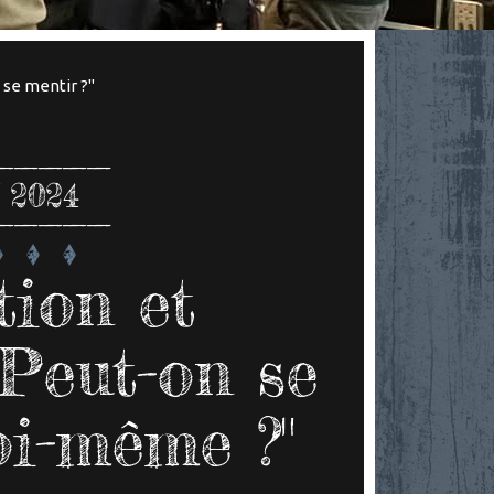
e se mentir ?"
 2024
tion et
Peut-on se
oi-même ?"