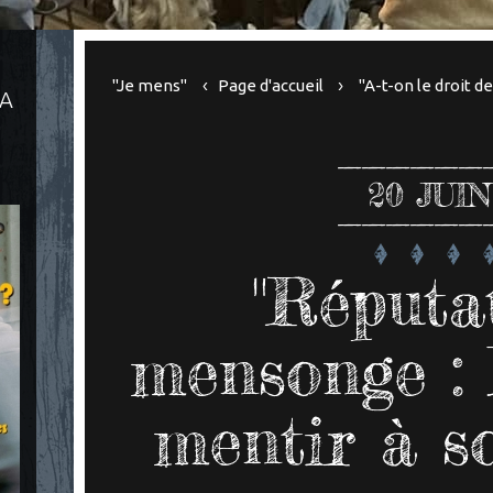
"Je mens"
Page d'accueil
"A-t-on le droit d
LA
20
JUIN
"Réputa
mensonge : 
mentir à s