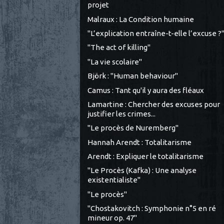
projet
Malraux : La Condition humaine
"L’explication entraîne-t-elle l’excuse ?
"The act of killing"
"La vie scolaire"
Björk : "Human behaviour"
Camus : Tant qu'il y aura des fléaux
Lamartine : Chercher des excuses pour
justifier les crimes...
"Le procès de Nuremberg"
Hannah Arendt : Totalitarisme
Arendt : Expliquer le totalitarisme
"Le Procès (Kafka) : Une analyse
existentialiste"
"Le procès"
"Chostakovitch : Symphonie n°5 en ré
mineur op. 47"