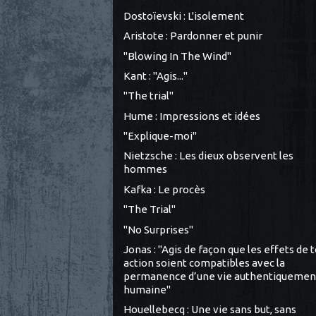
Dostoïevski : L'isolement
Aristote : Pardonner et punir
"Blowing In The Wind"
Kant : "Agis..."
"The trial"
Hume : Impressions et idées
"Explique-moi"
Nietzsche : Les dieux observent les
hommes
Kafka : Le procès
"The Trial"
"No Surprises"
Jonas : "Agis de façon que les effets de 
action soient compatibles avec la
permanence d’une vie authentiquemen
humaine"
Houellebecq : Une vie sans but, sans