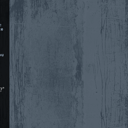
e
ce
ou
?"