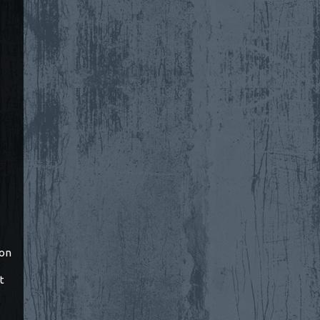
ton
t