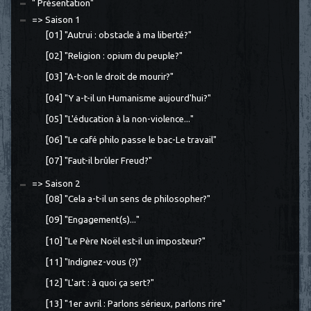
" Présentation"
=> Saison 1
[01] "Autrui : obstacle à ma liberté?"
[02] "Religion : opium du peuple?"
[03] "A-t-on le droit de mourir?"
[04] "Y a-t-il un Humanisme aujourd'hui?"
[05] "L'éducation à la non-violence..."
[06] "Le café philo passe le bac-Le travail"
[07] "Faut-il brûler Freud?"
=> Saison 2
[08] "Cela a-t-il un sens de philosopher?"
[09] "Engagement(s)..."
[10] "Le Père Noël est-il un imposteur?"
[11] "Indignez-vous (?)"
[12] "L'art : à quoi ça sert?"
[13] "1er avril : Parlons sérieux, parlons rire"