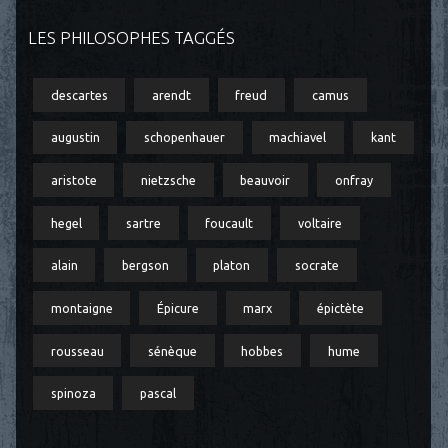
LES PHILOSOPHES TAGGÉS
descartes
arendt
freud
camus
augustin
schopenhauer
machiavel
kant
aristote
nietzsche
beauvoir
onfray
hegel
sartre
foucault
voltaire
alain
bergson
platon
socrate
montaigne
Épicure
marx
épictète
rousseau
sénèque
hobbes
hume
spinoza
pascal