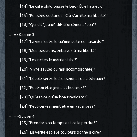
[14] "Le café philo passe le bac - Être heureux"
[15] "Pensées sectaires : Où s'arrête ma liberté?"
[16] "Qui dit "jeune" dit-il forcément "con"?
=>Saison 3
[17] "La vie n'est-elle qu'une suite de hasards?"
[18] "Mes passions, entraves à ma liberté"
[19] "Les riches le méritent-ils ?"
[20] "Vivre seul(e) ou mal accompagné(e)?"
[21] "L'école sert-elle à enseigner ou à éduquer?
[22] "Peut-on être jeune et heureux?"
[23] "Qu'est-ce qu'un bon Président?"
[24] "Peut-on vraiment être en vacances?"
=>Saison 4
[25] "Prendre son temps est-ce le perdre?"
[26] "La vérité est-elle toujours bonne à dire?"