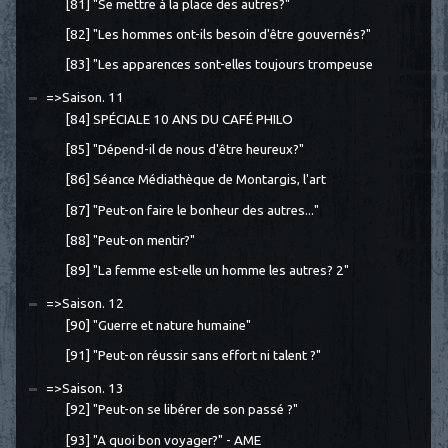
[81] "Se mettre à la place des autres?"
[82] "Les hommes ont-ils besoin d'être gouvernés?"
[83] "Les apparences sont-elles toujours trompeuse
=>Saison. 11
[84] SPÉCIALE 10 ANS DU CAFÉ PHILO
[85] "Dépend-il de nous d'être heureux?"
[86] Séance Médiathèque de Montargis, l'art
[87] "Peut-on faire le bonheur des autres..."
[88] "Peut-on mentir?"
[89] "La femme est-elle un homme les autres? 2"
=>Saison. 12
[90] "Guerre et nature humaine"
[91] "Peut-on réussir sans effort ni talent ?"
=>Saison. 13
[92] "Peut-on se libérer de son passé ?"
[93] "A quoi bon voyager?" - AME