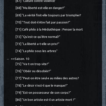
[67] "Culture contre violence"
[68] "Ma liberté est-elle en danger?"
[69] "La vérité finit-elle toujours par triompher?
[70] "Tout doit-il être fait par passion?"
[71] Café philo à la Médiathèque : Penser la mort
[72] "Qu'est-ce qu'être normal?"
[73] "La liberté a-t-elle un prix?"
[74] "La philo sous les arbres"
=>Saison. 10
[75] "Va-t-on trop vite?"
[76] "Obéir ou désobéir?"
[77] "Peut-on être seul·e au milieu des autres?
[78] "Le désir n'est-il que le manque?"
[79] "Est-on possesseur de son corps?"
[80] "Un bon artiste est-il un artiste mort ?"