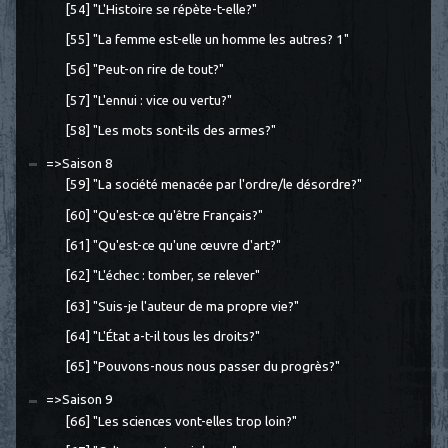
[54] "L'Histoire se répète-t-elle?"
[55] "La femme est-elle un homme les autres? 1"
[56] "Peut-on rire de tout?"
[57] "L'ennui : vice ou vertu?"
[58] "Les mots sont-ils des armes?"
=>Saison 8
[59] "La société menacée par l'ordre/le désordre?"
[60] "Qu'est-ce qu'être Français?"
[61] "Qu'est-ce qu'une œuvre d'art?"
[62] "L'échec : tomber, se relever"
[63] "Suis-je l'auteur de ma propre vie?"
[64] "L'État a-t-il tous les droits?"
[65] "Pouvons-nous nous passer du progrès?"
=>Saison 9
[66] "Les sciences vont-elles trop loin?"