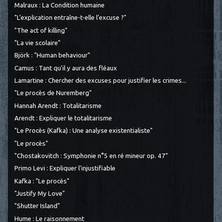
Malraux : La Condition humaine
"L’explication entraîne-t-elle l’excuse ?"
"The act of killing"
"La vie scolaire"
Björk : "Human behaviour"
Camus : Tant qu'il y aura des fléaux
Lamartine : Chercher des excuses pour justifier les crimes...
"Le procès de Nuremberg"
Hannah Arendt : Totalitarisme
Arendt : Expliquer le totalitarisme
"Le Procès (Kafka) : Une analyse existentialiste"
"Le procès"
"Chostakovitch : Symphonie n°5 en ré mineur op. 47"
Primo Levi : Expliquer l'injustifiable
Kafka : "Le procès"
"Justify My Love"
"Shutter Island"
Hume : Le raisonnement