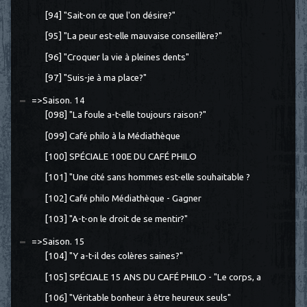
[94] "Sait-on ce que l'on désire?"
[95] "La peur est-elle mauvaise conseillère?"
[96] "Croquer la vie à pleines dents"
[97] "Suis-je à ma place?"
=>Saison. 14
[098] "La foule a-t-elle toujours raison?"
[099] Café philo à la Médiathèque
[100] SPÉCIALE 100E DU CAFÉ PHILO
[101] "Une cité sans hommes est-elle souhaitable ?
[102] Café philo Médiathèque - Gagner
[103] "A-t-on le droit de se mentir?"
=>Saison. 15
[104] "Y a-t-il des colères saines?"
[105] SPÉCIALE 15 ANS DU CAFÉ PHILO - "Le corps, a
[106] "Véritable bonheur à être heureux seuls"