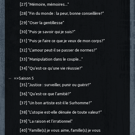
[27] "Mémoire, mémoires..."
[28] "Fin du monde : la peur, bonne conseillère?"
[29] "Oser la gentillesse"
[30] "Puis-je savoir qui je suis?"
[31] "Puis-je faire ce que je veux de mon corps?"
[32] "L'amour peut-il se passer de normes?"
[33] "Manipulation dans le couple..."
[34] "Qu'est-ce qu'une vie réussie?"
=>Saison 5
[35] "Justice : surveiller, punir ou guérir?"
[36] "Qu'est-ce que l'amitié?"
[37] "Un bon artiste est-il le Surhomme?"
[38] "L’utopie est-elle dénuée de toute valeur?"
[39] "La raison et l'irrationnel"
[40] "Famille(s) je vous aime, famille(s) je vous