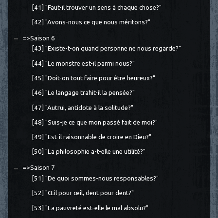
[41] "Faut-il trouver un sens à chaque chose?"
[42] "Avons-nous ce que nous méritons?"
=>Saison 6
[43] "Existe-t-on quand personne ne nous regarde?"
[44] "Le monstre est-il parmi nous?"
[45] "Doit-on tout faire pour être heureux?"
[46] "Le langage trahit-il la pensée?"
[47] "Autrui, antidote à la solitude?"
[48] "Suis-je ce que mon passé fait de moi?"
[49] "Est-il raisonnable de croire en Dieu?"
[50] "La philosophie a-t-elle une utilité?"
=>Saison 7
[51] "De quoi sommes-nous responsables?"
[52] "Œil pour œil, dent pour dent?"
[53] "La pauvreté est-elle le mal absolu?"