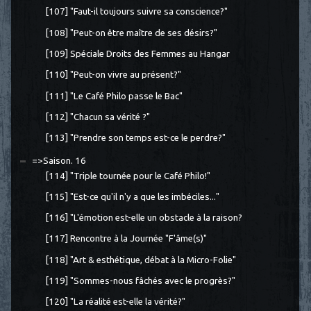
[107] "Faut-il toujours suivre sa conscience?"
[108] "Peut-on être maître de ses désirs?"
[109] Spéciale Droits des Femmes au Hangar
[110] "Peut-on vivre au présent?"
[111] "Le Café Philo passe le Bac"
[112] "Chacun sa vérité ?"
[113] "Prendre son temps est-ce le perdre?"
=>Saison. 16
[114] "Triple tournée pour le Café Philo!"
[115] "Est-ce qu'il n'y a que les imbéciles..."
[116] "L'émotion est-elle un obstacle à la raison?
[117] Rencontre à la Journée "F'âme(s)"
[118] "Art & esthétique, débat à la Micro-Folie"
[119] "Sommes-nous fâchés avec le progrès?"
[120] "La réalité est-elle la vérité?"